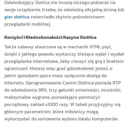
Odwiedzający Slotica nie muszą niczego pobierać na
swoje urządzenie, trzeba, że odwiedzą oficjalną stronę lub
gier slottica
zwierciadło zbytnio pośrednictwem
przeglądarki mobilnej.
Korzyści I Niedoskonałości Kasyna Slottica
Także zabawy stworzone są w mechanik HTML pięć,
dzięki z jakiego powodu wystarczy bieżąca wpłat i wypłat
przeglądarka internetowa, żeby cieszyć się grą z brakiem
ograniczeń. Możesz więc grać gdziekolwiek jesteś, o
jakim sposobem sporo masz wyłącznie dostęp do
Internetu. Oprogramowanie Casino Slottica posiada RTP
do odwiedzenia 98%, trzy gatunki zmienności, mnożniki,
maksymalne wygrane, pozwalające pomnożyć
początkowy zakład x1000 razy. W tabeli przyjrzyjmy się
głównym parametrom, które miłośnicy mogą
wykorzystać do sortowania wyboru lokalu komputerów.