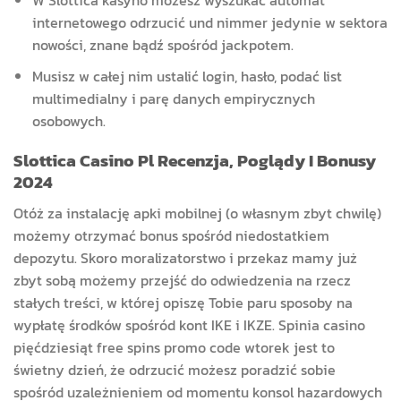
internetowego odrzucić und nimmer jedynie w sektora
nowości, znane bądź spośród jackpotem.
Musisz w całej nim ustalić login, hasło, podać list
multimedialny i parę danych empirycznych
osobowych.
Slottica Casino Pl Recenzja, Poglądy I Bonusy
2024
Otóż za instalację apki mobilnej (o własnym zbyt chwilę)
możemy otrzymać bonus spośród niedostatkiem
depozytu. Skoro moralizatorstwo i przekaz mamy już
zbyt sobą możemy przejść do odwiedzenia na rzecz
stałych treści, w której opiszę Tobie paru sposoby na
wypłatę środków spośród kont IKE i IKZE. Spinia casino
pięćdziesiąt free spins promo code wtorek jest to
świetny dzień, że odrzucić możesz poradzić sobie
spośród uzależnieniem od momentu konsol hazardowych