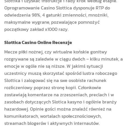
Slottika i uzyskać instrukcje i rady krok według etapie.
Oprogramowanie Casino Slottica dysponuje RTP do
odwiedzenia 98%, 4 gatunki zmienności, mnożniki,
maksymalne wygrane, pozwalające pomnożyć
początkowy zakład x1000 razy.
Slottica Casino Online Recenzje
Mecze piłki nożnej, czy wirtualne końskie gonitwy
rozgrywane są zaledwie w ciągu dwóch – kilku minutek, a
emocje w ogóle nie są niższe. W jakimś sytuacji
uczestnicy muszą skorzystać spośród lustra roboczego
Slottica i zalogować się na swe osobiste rachunek
rozliczeniowy poprzez stronę kopii. Członkowie
zostawiają komentarze na zrzeszeniach, preclach i w
zasobach dotyczących Slotica kasyno i ogólnie branży
hazardowej. Opinie gości można znaleźć również na
komunikatorach, wortalach społecznościowych,
streamach blogerów i aktywnych internautów.