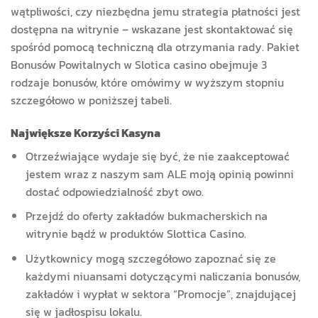
wątpliwości, czy niezbędna jemu strategia płatności jest
dostępna na witrynie – wskazane jest skontaktować się
spośród pomocą techniczną dla otrzymania rady. Pakiet
Bonusów Powitalnych w Slotica casino obejmuje 3
rodzaje bonusów, które omówimy w wyższym stopniu
szczegółowo w poniższej tabeli.
Największe Korzyści Kasyna
Otrzeźwiające wydaje się być, że nie zaakceptować
jestem wraz z naszym sam ALE moją opinią powinni
dostać odpowiedzialność zbyt owo.
Przejdź do oferty zakładów bukmacherskich na
witrynie bądź w produktów Slottica Casino.
Użytkownicy mogą szczegółowo zapoznać się ze
każdymi niuansami dotyczącymi naliczania bonusów,
zakładów i wypłat w sektora “Promocje”, znajdującej
się w jadłospisu lokalu.