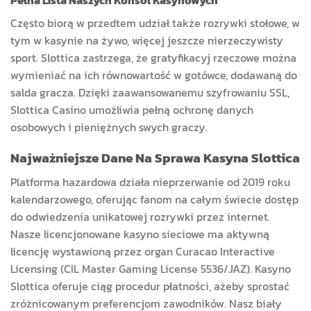
Często biorą w przedtem udział także rozrywki stołowe, w
tym w kasynie na żywo, więcej jeszcze nierzeczywisty
sport. Slottica zastrzega, że gratyfikacyj rzeczowe można
wymieniać na ich równowartość w gotówce, dodawaną do
salda gracza. Dzięki zaawansowanemu szyfrowaniu SSL,
Slottica Casino umożliwia pełną ochronę danych
osobowych i pieniężnych swych graczy.
Najważniejsze Dane Na Sprawa Kasyna Slottica
Platforma hazardowa działa nieprzerwanie od 2019 roku
kalendarzowego, oferując fanom na całym świecie dostęp
do odwiedzenia unikatowej rozrywki przez internet.
Nasze licencjonowane kasyno sieciowe ma aktywną
licencję wystawioną przez organ Curacao Interactive
Licensing (CIL Master Gaming License 5536/JAZ). Kasyno
Slottica oferuje ciąg procedur płatności, ażeby sprostać
zróżnicowanym preferencjom zawodników. Nasz biały