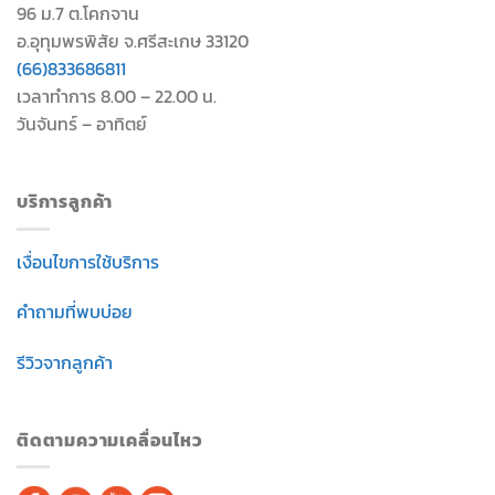
96 ม.7 ต.โคกจาน
อ.อุทุมพรพิสัย จ.ศรีสะเกษ 33120
(66)833686811
เวลาทำการ 8.00 – 22.00 น.
วันจันทร์ – อาทิตย์
บริการลูกค้า
เงื่อนไขการใช้บริการ
คำถามที่พบบ่อย
รีวิวจากลูกค้า
ติดตามความเคลื่อนไหว