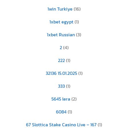
1win Turkiye
(16)
1xbet egypt
(1)
1xbet Russian
(3)
2
(4)
222
(1)
32136 15.01.2025
(1)
333
(1)
5645 lera
(2)
6084
(1)
67 Slottica Stake Casino Live – 167
(1)