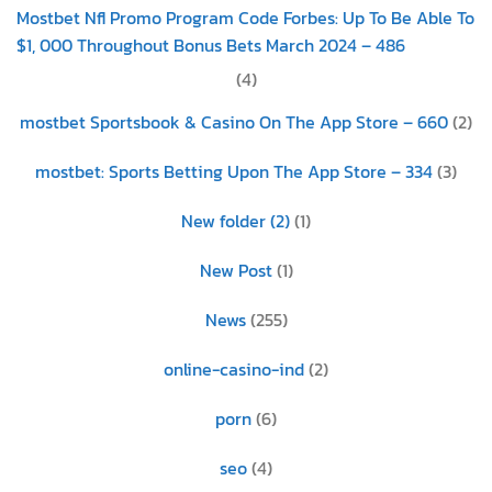
Mostbet Nfl Promo Program Code Forbes: Up To Be Able To
$1, 000 Throughout Bonus Bets March 2024 – 486
(4)
‎mostbet Sportsbook & Casino On The App Store – 660
(2)
‎mostbet: Sports Betting Upon The App Store – 334
(3)
New folder (2)
(1)
New Post
(1)
News
(255)
online-casino-ind
(2)
porn
(6)
seo
(4)