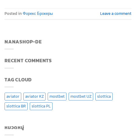
Posted in
Форекс Брокеры
Leave a comment
NANASHOP-DE
RECENT COMMENTS
TAG CLOUD
aviator
aviator KZ
mostbet
mostbet UZ
slottica
slottica BR
slottica PL
หมวดหมู่