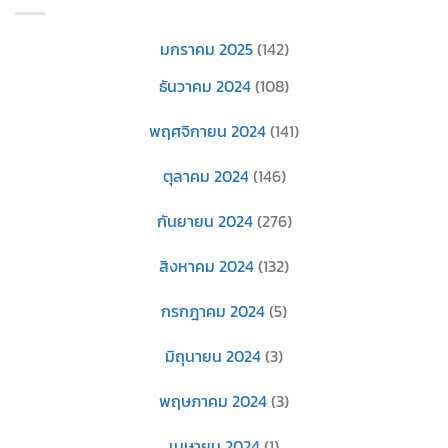
มกราคม 2025
(142)
ธันวาคม 2024
(108)
พฤศจิกายน 2024
(141)
ตุลาคม 2024
(146)
กันยายน 2024
(276)
สิงหาคม 2024
(132)
กรกฎาคม 2024
(5)
มิถุนายน 2024
(3)
พฤษภาคม 2024
(3)
เมษายน 2024
(1)