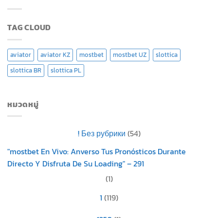
TAG CLOUD
aviator
aviator KZ
mostbet
mostbet UZ
slottica
slottica BR
slottica PL
หมวดหมู่
! Без рубрики
(54)
"mostbet En Vivo: Anverso Tus Pronósticos Durante
Directo Y Disfruta De Su Loading" – 291
(1)
1
(119)