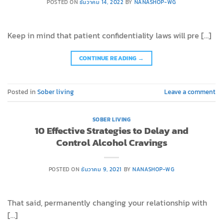
POSTED ON
ธันวาคม 14, 2022
BY
NANASHOP-WG
Keep in mind that patient confidentiality laws will pre […]
CONTINUE READING
→
Posted in
Sober living
Leave a comment
SOBER LIVING
10 Effective Strategies to Delay and
Control Alcohol Cravings
POSTED ON
ธันวาคม 9, 2021
BY
NANASHOP-WG
That said, permanently changing your relationship with
[…]