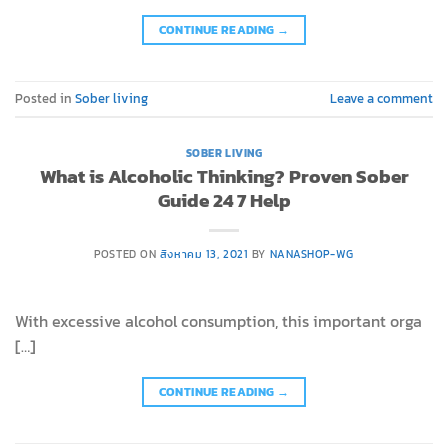
CONTINUE READING
→
Posted in
Sober living
Leave a comment
SOBER LIVING
What is Alcoholic Thinking? Proven Sober
Guide 24 7 Help
POSTED ON
สิงหาคม 13, 2021
BY
NANASHOP-WG
With excessive alcohol consumption, this important orga
[…]
CONTINUE READING
→