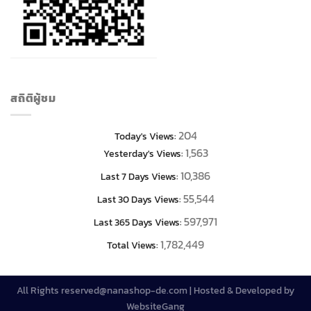
สถิติผู้ชม
204
Today's Views:
1,563
Yesterday's Views:
10,386
Last 7 Days Views:
55,544
Last 30 Days Views:
597,971
Last 365 Days Views:
1,782,449
Total Views:
All Rights reserved@nanashop-de.com | Hosted & Developed by
WebsiteGang