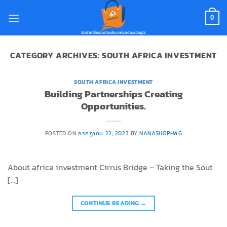
Skip
to
0
content
CATEGORY ARCHIVES:
SOUTH AFRICA INVESTMENT
SOUTH AFRICA INVESTMENT
Building Partnerships Creating
Opportunities.
POSTED ON
กรกฎาคม 22, 2023
BY
NANASHOP-WG
About africa investment Cirrus Bridge – Taking the Sout
[…]
CONTINUE READING
→