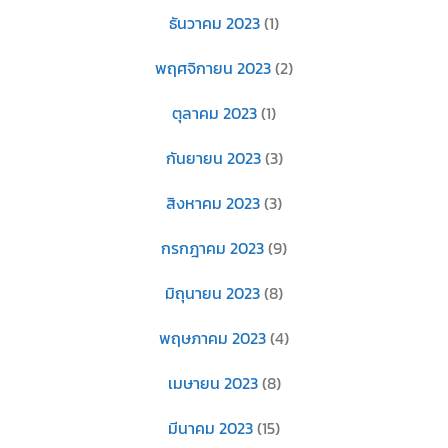
ธันวาคม 2023
(1)
พฤศจิกายน 2023
(2)
ตุลาคม 2023
(1)
กันยายน 2023
(3)
สิงหาคม 2023
(3)
กรกฎาคม 2023
(9)
มิถุนายน 2023
(8)
พฤษภาคม 2023
(4)
เมษายน 2023
(8)
มีนาคม 2023
(15)