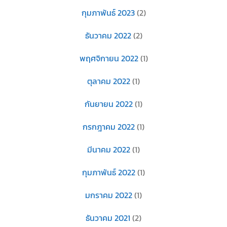
กุมภาพันธ์ 2023
(2)
ธันวาคม 2022
(2)
พฤศจิกายน 2022
(1)
ตุลาคม 2022
(1)
กันยายน 2022
(1)
กรกฎาคม 2022
(1)
มีนาคม 2022
(1)
กุมภาพันธ์ 2022
(1)
มกราคม 2022
(1)
ธันวาคม 2021
(2)