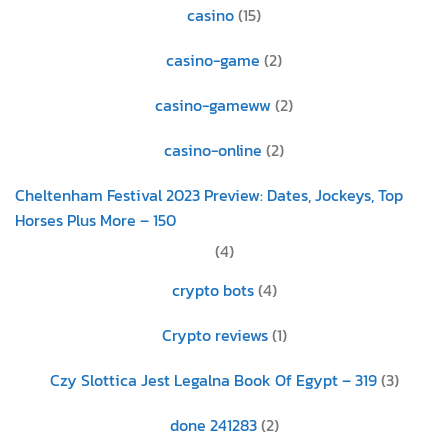
casino
(15)
casino-game
(2)
casino-gameww
(2)
casino-online
(2)
Cheltenham Festival 2023 Preview: Dates, Jockeys, Top
Horses Plus More – 150
(4)
crypto bots
(4)
Crypto reviews
(1)
Czy Slottica Jest Legalna Book Of Egypt – 319
(3)
done 241283
(2)