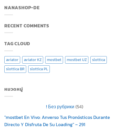
NANASHOP-DE
RECENT COMMENTS
TAG CLOUD
aviator
aviator KZ
mostbet
mostbet UZ
slottica
slottica BR
slottica PL
หมวดหมู่
! Без рубрики
(54)
"mostbet En Vivo: Anverso Tus Pronósticos Durante
Directo Y Disfruta De Su Loading" – 291