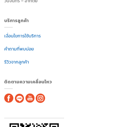
วันจันทร์ – อาทิตย์
บริการลูกค้า
เงื่อนไขการใช้บริการ
คำถามที่พบบ่อย
รีวิวจากลูกค้า
ติดตามความเคลื่อนไหว