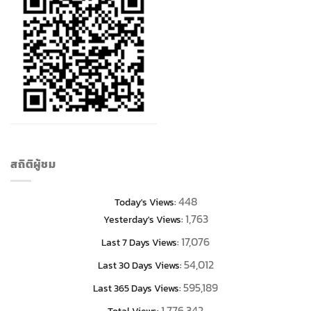
สถิติผู้ชม
448
Today's Views:
1,763
Yesterday's Views:
17,076
Last 7 Days Views:
54,012
Last 30 Days Views:
595,189
Last 365 Days Views:
1,776,342