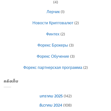
(4)
Лерчик
(1)
Новости Криптовалют
(2)
Финтех
(2)
Форекс Брокеры
(3)
Форекс Обучение
(3)
Форекс партнерская программа
(2)
คลังเก็บ
มกราคม 2025
(142)
ธันวาคม 2024
(108)