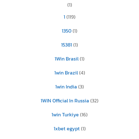
(1)
1
(119)
1350
(1)
15381
(1)
1Win Brasil
(1)
1win Brazil
(4)
1win India
(3)
1WIN Official In Russia
(32)
1win Turkiye
(16)
1xbet egypt
(1)