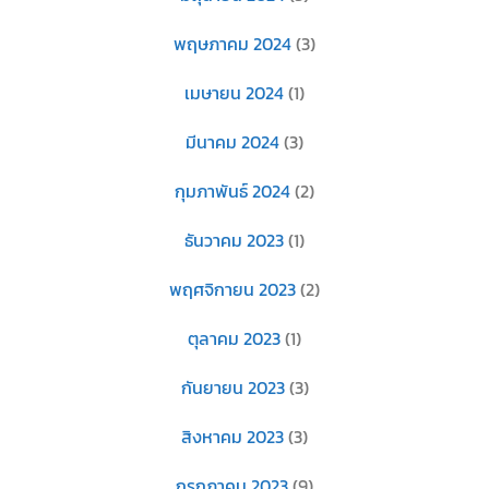
พฤษภาคม 2024
(3)
เมษายน 2024
(1)
มีนาคม 2024
(3)
กุมภาพันธ์ 2024
(2)
ธันวาคม 2023
(1)
พฤศจิกายน 2023
(2)
ตุลาคม 2023
(1)
กันยายน 2023
(3)
สิงหาคม 2023
(3)
กรกฎาคม 2023
(9)