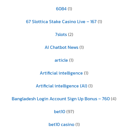
6084
(1)
67 Slottica Stake Casino Live – 167
(1)
7slots
(2)
AI Chatbot News
(1)
article
(1)
Artificial intelligence
(1)
Artificial intelligence (AI)
(1)
Bangladesh Login Account Sign Up Bonus – 760
(4)
bet10
(97)
bet10 casino
(1)