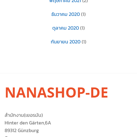
พฤษภาคม 2021
(2)
ธันวาคม 2020
(1)
ตุลาคม 2020
(1)
กันยายน 2020
(1)
สำนักงาน(เยอรมัน)
Hinter den Gärten,6A
89312 Günzburg