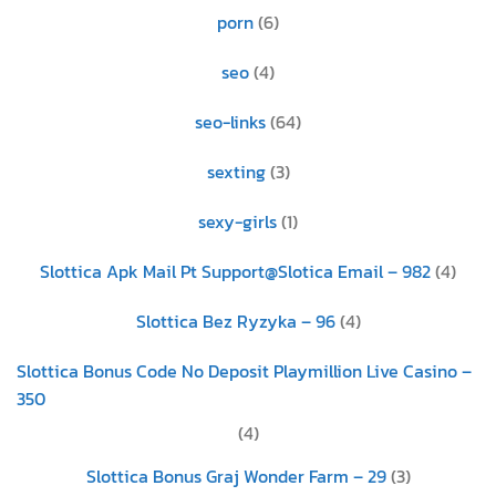
porn
(6)
seo
(4)
seo-links
(64)
sexting
(3)
sexy-girls
(1)
Slottica Apk Mail Pt Support@Slotica Email – 982
(4)
Slottica Bez Ryzyka – 96
(4)
Slottica Bonus Code No Deposit Playmillion Live Casino –
350
(4)
Slottica Bonus Graj Wonder Farm – 29
(3)