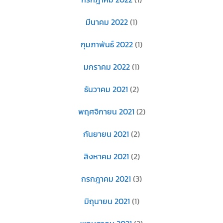
มีนาคม 2022
(1)
กุมภาพันธ์ 2022
(1)
มกราคม 2022
(1)
ธันวาคม 2021
(2)
พฤศจิกายน 2021
(2)
กันยายน 2021
(2)
สิงหาคม 2021
(2)
กรกฎาคม 2021
(3)
มิถุนายน 2021
(1)