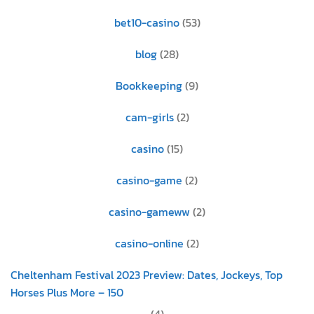
bet10-casino
(53)
blog
(28)
Bookkeeping
(9)
cam-girls
(2)
casino
(15)
casino-game
(2)
casino-gameww
(2)
casino-online
(2)
Cheltenham Festival 2023 Preview: Dates, Jockeys, Top
Horses Plus More – 150
(4)