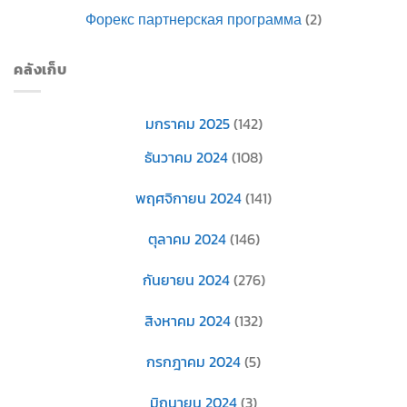
Форекс партнерская программа
(2)
คลังเก็บ
มกราคม 2025
(142)
ธันวาคม 2024
(108)
พฤศจิกายน 2024
(141)
ตุลาคม 2024
(146)
กันยายน 2024
(276)
สิงหาคม 2024
(132)
กรกฎาคม 2024
(5)
มิถุนายน 2024
(3)