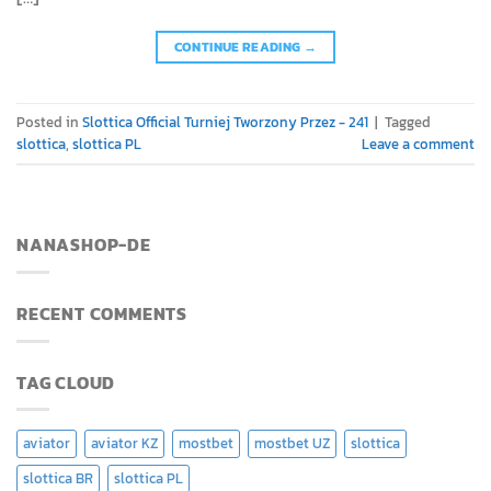
CONTINUE READING
→
Posted in
Slottica Official Turniej Tworzony Przez - 241
|
Tagged
slottica
,
slottica PL
Leave a comment
NANASHOP-DE
RECENT COMMENTS
TAG CLOUD
aviator
aviator KZ
mostbet
mostbet UZ
slottica
slottica BR
slottica PL