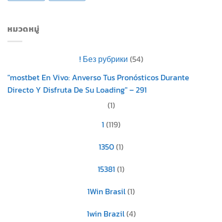
หมวดหมู่
! Без рубрики
(54)
"mostbet En Vivo: Anverso Tus Pronósticos Durante
Directo Y Disfruta De Su Loading" – 291
(1)
1
(119)
1350
(1)
15381
(1)
1Win Brasil
(1)
1win Brazil
(4)