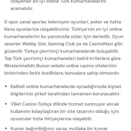
isteyenler en iyi online Türk kumarhanelerini
aramalıdır.
E-spor, sanal sporlar, televizyon oyunlari, poker ve hatta
Keno oyunlarina ulaşabilirsiniz. Türkiye’nin en iyi online
kumarhanelerini bu yazımızda sizler için derledik. Oyun
severler Webby Slot, Gaming Club ya da CasinoMaxi gibi
güvenilir Türkçe çevrimiçi kumarhanelerde buluşabilir.
Top Türk çevrimiçi kumarhaneleri belirli kriterlere göre
filtrelenmelidir.Bunun sebebi online casino sitelerinin
birbirinden farklı özelliklere, bonuslara sahip olmasıdır.
Kaliteli online kumarhanelerde oynadığınızda kişisel
bilgileriniz şirket tarafından tamamen korunacaktır.
VBet Casino Türkçe dilinde hizmet sunmuyor ancak
kullanımı kolaylaştıran bir site tasarımı olduğu için
oyuncular hızla ihtiyaçlarına ulaşabilir.
Kumar bağımlılığınız varsa, mutlaka bir kumar