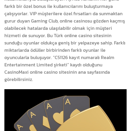
farklı bir özel bonus ile kullanıcılarını buluşturmaya
çalışıyorlar. VIP müşterilere özel fırsatları da sunmaktan
gurur duyan Gaming Club, online casinosu gözden kaçmış
olabilecek hatalarda ulaşılabilir olmak için müşteri
hizmeti de sunuyor. Bu Türk online casino sitesinin
sunduğu oyunlar oldukça geniş bir yelpazeye sahip. Farklı
miktarlarda ödüller birbirinden farklı oyunlar ile
oyuncularla buluşuyor. “C51126 kayıt numaralı Realm
Entertainment Limited şirketi” kaydı olduğunu
CasinoMaxi online casino sitesinin ana sayfasında
görebilirsiniz.