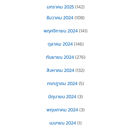
มกราคม 2025
(142)
ธันวาคม 2024
(108)
พฤศจิกายน 2024
(141)
ตุลาคม 2024
(146)
กันยายน 2024
(276)
สิงหาคม 2024
(132)
กรกฎาคม 2024
(5)
มิถุนายน 2024
(3)
พฤษภาคม 2024
(3)
เมษายน 2024
(1)