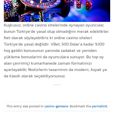
Kuşkusuz, online casino sitelerinde oynayan oyuncular,
bunun Türkiye’de yasal olup olmadığını merak edebilirler.
Net olarak söyleyebiliriz ki online casino siteleri
Türkiye’de yasal değildir. VBet, 500 Dolar’a kadar %100
hoş geldin bonusunun yanında sadakat ve yeniden
yükleme bonuslarini da oyunculara sunuyor. Bu top oy
alan çevrimiçi kumarhanede zaman formatınızı
ayarlayabilir, fikstürlerin tasarımını da modern, Asyalı ya
da klasik olarak seçebiliyorsunuz.
This entry was posted in
casino-gameww
. Bookmark the
permalink
.