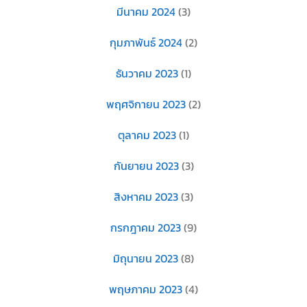
มีนาคม 2024
(3)
กุมภาพันธ์ 2024
(2)
ธันวาคม 2023
(1)
พฤศจิกายน 2023
(2)
ตุลาคม 2023
(1)
กันยายน 2023
(3)
สิงหาคม 2023
(3)
กรกฎาคม 2023
(9)
มิถุนายน 2023
(8)
พฤษภาคม 2023
(4)