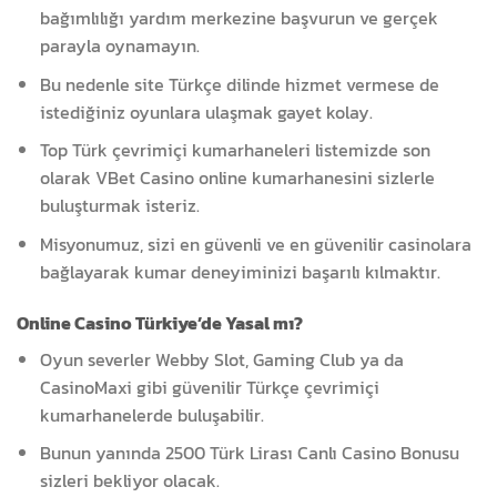
bağımlılığı yardım merkezine başvurun ve gerçek
parayla oynamayın.
Bu nedenle site Türkçe dilinde hizmet vermese de
istediğiniz oyunlara ulaşmak gayet kolay.
Top Türk çevrimiçi kumarhaneleri listemizde son
olarak VBet Casino online kumarhanesini sizlerle
buluşturmak isteriz.
Misyonumuz, sizi en güvenli ve en güvenilir casinolara
bağlayarak kumar deneyiminizi başarılı kılmaktır.
Online Casino Türkiye’de Yasal mı?
Oyun severler Webby Slot, Gaming Club ya da
CasinoMaxi gibi güvenilir Türkçe çevrimiçi
kumarhanelerde buluşabilir.
Bunun yanında 2500 Türk Lirası Canlı Casino Bonusu
sizleri bekliyor olacak.