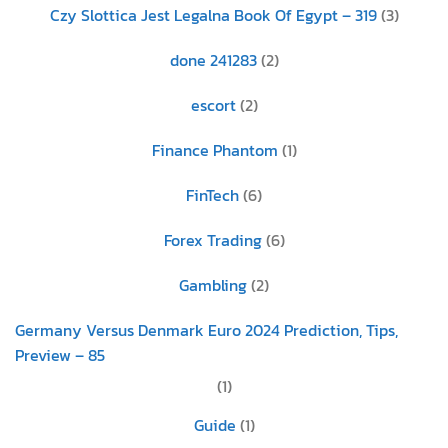
Czy Slottica Jest Legalna Book Of Egypt – 319
(3)
done 241283
(2)
escort
(2)
Finance Phantom
(1)
FinTech
(6)
Forex Trading
(6)
Gambling
(2)
Germany Versus Denmark Euro 2024 Prediction, Tips,
Preview – 85
(1)
Guide
(1)