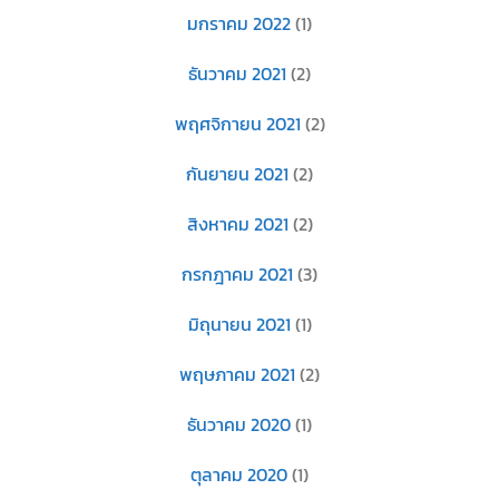
มกราคม 2022
(1)
ธันวาคม 2021
(2)
พฤศจิกายน 2021
(2)
กันยายน 2021
(2)
สิงหาคม 2021
(2)
กรกฎาคม 2021
(3)
มิถุนายน 2021
(1)
พฤษภาคม 2021
(2)
ธันวาคม 2020
(1)
ตุลาคม 2020
(1)