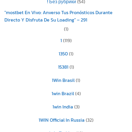
! Без рубрики
(54)
"mostbet En Vivo: Anverso Tus Pronósticos Durante
Directo Y Disfruta De Su Loading" – 291
(1)
1
(119)
1350
(1)
15381
(1)
1Win Brasil
(1)
1win Brazil
(4)
1win India
(3)
1WIN Official In Russia
(32)