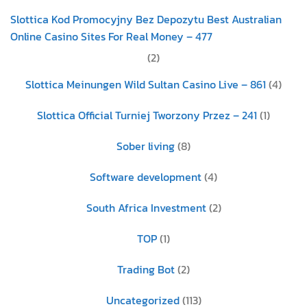
Slottica Kod Promocyjny Bez Depozytu Best Australian
Online Casino Sites For Real Money – 477
(2)
Slottica Meinungen Wild Sultan Casino Live – 861
(4)
Slottica Official Turniej Tworzony Przez – 241
(1)
Sober living
(8)
Software development
(4)
South Africa Investment
(2)
TOP
(1)
Trading Bot
(2)
Uncategorized
(113)