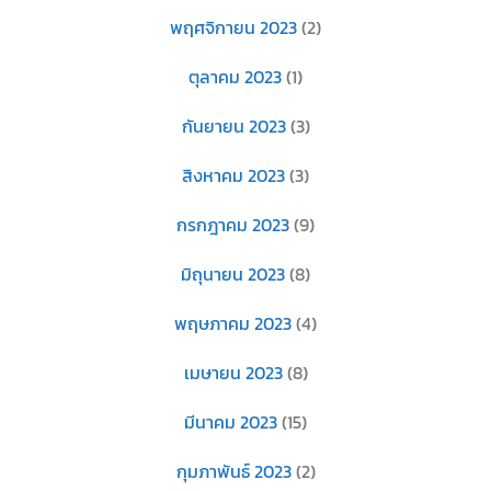
พฤศจิกายน 2023
(2)
ตุลาคม 2023
(1)
กันยายน 2023
(3)
สิงหาคม 2023
(3)
กรกฎาคม 2023
(9)
มิถุนายน 2023
(8)
พฤษภาคม 2023
(4)
เมษายน 2023
(8)
มีนาคม 2023
(15)
กุมภาพันธ์ 2023
(2)