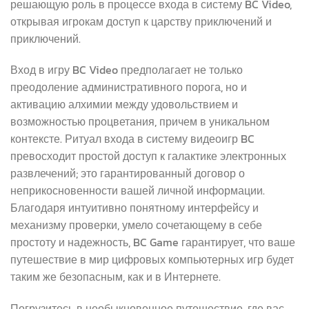
решающую роль в процессе входа в систему BC Video,
открывая игрокам доступ к царству приключений и
приключений.
Вход в игру BC Video предполагает не только
преодоление административного порога, но и
активацию алхимии между удовольствием и
возможностью процветания, причем в уникальном
контексте. Ритуал входа в систему видеоигр BC
превосходит простой доступ к галактике электронных
развлечений; это гарантированный договор о
неприкосновенности вашей личной информации.
Благодаря интуитивно понятному интерфейсу и
механизму проверки, умело сочетающему в себе
простоту и надежность, BC Game гарантирует, что ваше
путешествие в мир цифровых компьютерных игр будет
таким же безопасным, как и в Интернете.
Погрузитесь в необыкновенное путешествие, где вас