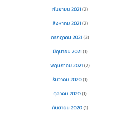
กันยายน 2021
(2)
สิงหาคม 2021
(2)
กรกฎาคม 2021
(3)
มิถุนายน 2021
(1)
พฤษภาคม 2021
(2)
ธันวาคม 2020
(1)
ตุลาคม 2020
(1)
กันยายน 2020
(1)