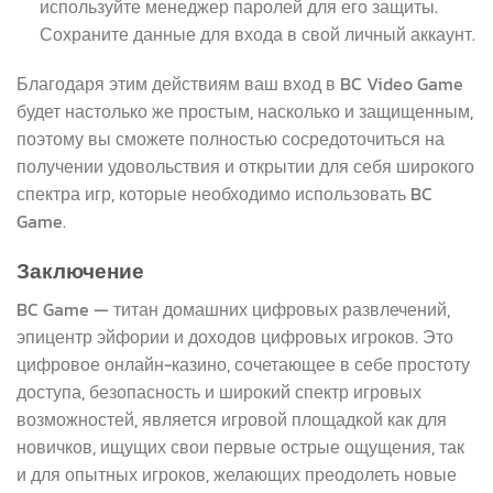
используйте менеджер паролей для его защиты.
Сохраните данные для входа в свой личный аккаунт.
Благодаря этим действиям ваш вход в BC Video Game
будет настолько же простым, насколько и защищенным,
поэтому вы сможете полностью сосредоточиться на
получении удовольствия и открытии для себя широкого
спектра игр, которые необходимо использовать BC
Game.
Заключение
BC Game — титан домашних цифровых развлечений,
эпицентр эйфории и доходов цифровых игроков. Это
цифровое онлайн-казино, сочетающее в себе простоту
доступа, безопасность и широкий спектр игровых
возможностей, является игровой площадкой как для
новичков, ищущих свои первые острые ощущения, так
и для опытных игроков, желающих преодолеть новые