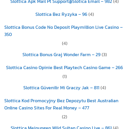
Slottica Apk Mail Pt Support@Slotica Email – 982
(4)
Slottica Bez Ryzyka – 96
(4)
Slottica Bonus Code No Deposit Playmillion Live Casino –
350
(4)
Slottica Bonus Graj Wonder Farm – 29
(3)
Slottica Casino Opinie Best Playtech Casino Game – 266
(1)
Slottica Güvenilir Mi Graczy Jak – 811
(4)
Slottica Kod Promocyjny Bez Depozytu Best Australian
Online Casino Sites For Real Money – 477
(2)
Slottica Meinungen Wild Sultan Casino Live – 861
(4)