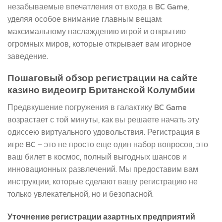
незабываемые впечатления от входа в BC Game,
уделяя особое внимание главным вещам:
максимальному наслаждению игрой и открытию
огромных миров, которые открывает вам игорное
заведение.
Пошаговый обзор регистрации на сайте
казино видеоигр Британской Колумбии
Предвкушение погружения в галактику BC Game
возрастает с той минуты, как вы решаете начать эту
одиссею виртуального удовольствия. Регистрация в
игре BC – это не просто еще один набор вопросов, это
ваш билет в космос, полный выгодных шансов и
инновационных развлечений. Мы предоставим вам
инструкции, которые сделают вашу регистрацию не
только увлекательной, но и безопасной.
Уточнение регистрации азартных предприятий