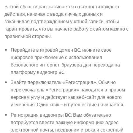
В этой области рассказывается о важности каждого
действия, начиная с ввода личных данных и
заканчивая подтверждением учетной записи, чтобы
гарантировать, что вы начнете работу с сайтом казино с
правильной стороны.
Перейдите в игровой домен BC: начните свое
цифровое приключение с использования
безопасного интернет-браузера для перехода на
платформу видеоигр BC.
Знайте переключатель «Регистрация». Обычно
переключатель «Регистрация» находится в правом
верхнем углу и действует как веб-сайт для нового
измерения. Один клик – и путешествие начинается.
Регистрация видеоигры BC: Вам обязательно
потребуется ввести важную информацию: адрес
электронной почты, псевдоним игрока и секретный