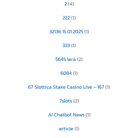
2
(4)
222
(1)
32136 15.01.2025
(1)
333
(1)
5645 lera
(2)
6084
(1)
67 Slottica Stake Casino Live – 167
(1)
7slots
(2)
AI Chatbot News
(1)
article
(1)