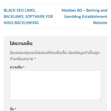
BLACK SEO LINKS,
Mostbet BD – Betting and
BACKLINKS, SOFTWARE FOR
Gambling Establishment
MASS BACKLINKING
Website
ใส่ความเห็น
อีเมลของคุณจะไม่แสดงให้คนอื่นเห็น
ช่องข้อมูลจำเป็นถูก
ทำเครื่องหมาย
*
ความเห็น
*
ชื่อ
*