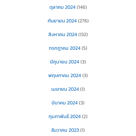
ตุลาคม 2024
(146)
กันยายน 2024
(276)
สิงหาคม 2024
(132)
กรกฎาคม 2024
(5)
มิถุนายน 2024
(3)
พฤษภาคม 2024
(3)
เมษายน 2024
(1)
มีนาคม 2024
(3)
กุมภาพันธ์ 2024
(2)
ธันวาคม 2023
(1)