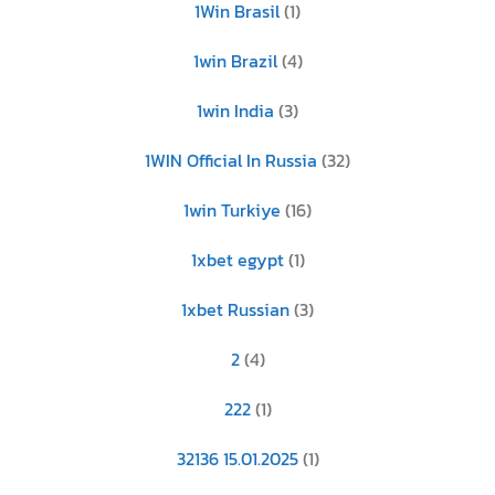
1Win Brasil
(1)
1win Brazil
(4)
1win India
(3)
1WIN Official In Russia
(32)
1win Turkiye
(16)
1xbet egypt
(1)
1xbet Russian
(3)
2
(4)
222
(1)
32136 15.01.2025
(1)