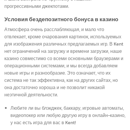
прогрессивными джекпотами.
Условия бездепозитного бонуса в казино
Атмосфера очень расслабляющая, и мало что
отвлекает, кроме очарования картинок, используемых
для изображения различных предлагаемых игр. В Kent
нет ограничений на загрузку и времени загрузки, наше
казино совместимо со всеми основными браузерами и
операционными системами, и мы всегда добавляем
новые игры и разнообразие. Это означает, что их
система не так эффективна, как на других сайтах, но
она достаточно хороша и не позволит никакой
неэтичной деятельности.
Любите ли вы блэкджек, баккару, игровые автоматы,
видеопокер или любую другую игру в онлайн-казино,
у нас есть игра для вас в Kent!