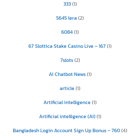
333
(1)
5645 lera
(2)
6084
(1)
67 Slottica Stake Casino Live – 167
(1)
7slots
(2)
AI Chatbot News
(1)
article
(1)
Artificial intelligence
(1)
Artificial intelligence (AI)
(1)
Bangladesh Login Account Sign Up Bonus – 760
(4)