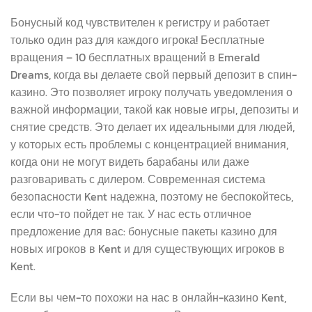
Бонусный код чувствителен к регистру и работает
только один раз для каждого игрока! Бесплатные
вращения – 10 бесплатных вращений в Emerald
Dreams, когда вы делаете свой первый депозит в спин-
казино. Это позволяет игроку получать уведомления о
важной информации, такой как новые игры, депозиты и
снятие средств. Это делает их идеальными для людей,
у которых есть проблемы с концентрацией внимания,
когда они не могут видеть барабаны или даже
разговаривать с дилером. Современная система
безопасности Kent надежна, поэтому не беспокойтесь,
если что-то пойдет не так. У нас есть отличное
предложение для вас: бонусные пакеты казино для
новых игроков в Kent и для существующих игроков в
Kent.
Если вы чем-то похожи на нас в онлайн-казино Kent,