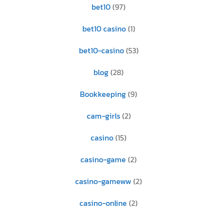
bet10
(97)
bet10 casino
(1)
bet10-casino
(53)
blog
(28)
Bookkeeping
(9)
cam-girls
(2)
casino
(15)
casino-game
(2)
casino-gameww
(2)
casino-online
(2)