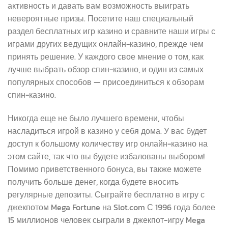
активность и давать вам возможность выиграть
невероятные призы. Посетите наш специальный
раздел бесплатных игр казино и сравните наши игры с
играми других ведущих онлайн-казино, прежде чем
принять решение. У каждого свое мнение о том, как
лучше выбрать обзор спин-казино, и один из самых
популярных способов — присоединиться к обзорам
спин-казино.
Никогда еще не было лучшего времени, чтобы
насладиться игрой в казино у себя дома. У вас будет
доступ к большому количеству игр онлайн-казино на
этом сайте, так что вы будете избалованы выбором!
Помимо приветственного бонуса, вы также можете
получить больше денег, когда будете вносить
регулярные депозиты. Сыграйте бесплатно в игру с
джекпотом Mega Fortune на Slot.com С 1996 года более
15 миллионов человек сыграли в джекпот-игру Mega