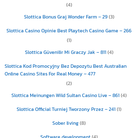
(4)
Slottica Bonus Graj Wonder Farm – 29
(3)
Slottica Casino Opinie Best Playtech Casino Game – 266
(1)
Slottica Güvenilir Mi Graczy Jak – 811
(4)
Slottica Kod Promocyjny Bez Depozytu Best Australian
Online Casino Sites For Real Money – 477
(2)
Slottica Meinungen Wild Sultan Casino Live – 861
(4)
Slottica Official Turniej Tworzony Przez – 241
(1)
Sober living
(8)
Software development
(4)