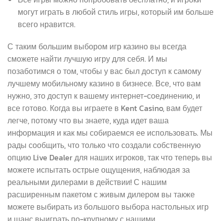
могут играть в любой стиль игры, который им больше
всего нравится.
С таким большим выбором игр казино вы всегда
сможете найти лучшую игру для себя. И мы
позаботимся о том, чтобы у вас был доступ к самому
лучшему мобильному казино в бизнесе. Все, что вам
нужно, это доступ к вашему интернет-соединению, и
все готово. Когда вы играете в Kent Casino, вам будет
легче, потому что вы знаете, куда идет ваша
информация и как мы собираемся ее использовать. Мы
рады сообщить, что только что создали собственную
опцию Live Dealer для наших игроков, так что теперь вы
можете испытать острые ощущения, наблюдая за
реальными дилерами в действии! С нашим
расширенным пакетом с живым дилером вы также
можете выбирать из большого выбора настольных игр
и шанс выиграть по-крупному с нашими