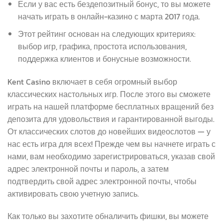
Если у вас есть бездепозитный бонус, то вы можете
начать играть в онлайн-казино с марта 2017 года.
Этот рейтинг основан на следующих критериях:
выбор игр, графика, простота использования,
поддержка клиентов и бонусные возможности.
Kent Casino включает в себя огромный выбор
классических настольных игр. После этого вы сможете
играть на нашей платформе бесплатных вращений без
депозита для удовольствия и гарантированной выгоды.
От классических слотов до новейших видеослотов — у
нас есть игра для всех! Прежде чем вы начнете играть с
нами, вам необходимо зарегистрироваться, указав свой
адрес электронной почты и пароль, а затем
подтвердить свой адрес электронной почты, чтобы
активировать свою учетную запись.
Как только вы захотите обналичить фишки, вы можете