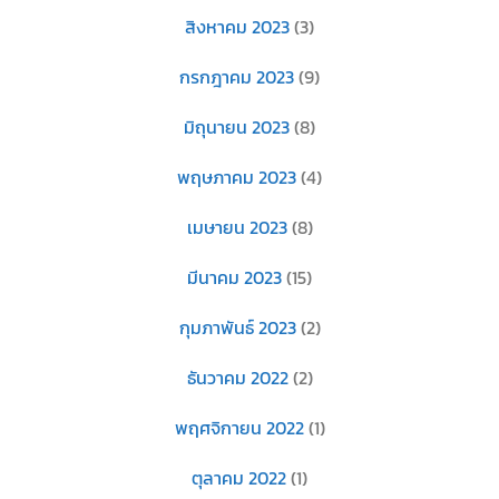
สิงหาคม 2023
(3)
กรกฎาคม 2023
(9)
มิถุนายน 2023
(8)
พฤษภาคม 2023
(4)
เมษายน 2023
(8)
มีนาคม 2023
(15)
กุมภาพันธ์ 2023
(2)
ธันวาคม 2022
(2)
พฤศจิกายน 2022
(1)
ตุลาคม 2022
(1)