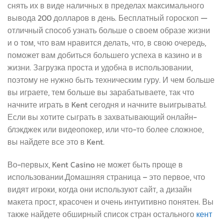
снять их в виде наличных в пределах максимального
вывода 200 долларов в день. Бесплатный гороскоп —
отличный способ узнать больше о своем образе жизни
и о том, что вам нравится делать, что, в свою очередь,
поможет вам добиться большего успеха в казино и в
жизни. Загрузка проста и удобна в использовании,
поэтому не нужно быть техническим гуру. И чем больше
вы играете, тем больше вы зарабатываете, так что
начните играть в Kent сегодня и начните выигрывать!.
Если вы хотите сыграть в захватывающий онлайн-
блэкджек или видеопокер, или что-то более сложное,
вы найдете все это в Kent.
Во-первых, Kent Casino не может быть проще в
использовании.Домашняя страница – это первое, что
видят игроки, когда они используют сайт, а дизайн
макета прост, красочен и очень интуитивно понятен. Вы
также найдете обширный список стран остального
кент