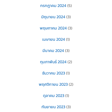
กรกฎาคม 2024
(5)
มิถุนายน 2024
(3)
พฤษภาคม 2024
(3)
เมษายน 2024
(1)
มีนาคม 2024
(3)
กุมภาพันธ์ 2024
(2)
ธันวาคม 2023
(1)
พฤศจิกายน 2023
(2)
ตุลาคม 2023
(1)
กันยายน 2023
(3)