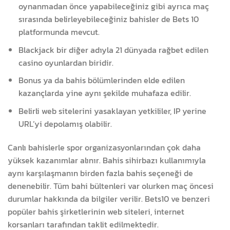
oynanmadan önce yapabileceğiniz gibi ayrıca maç
sırasında belirleyebileceğiniz bahisler de Bets 10
platformunda mevcut.
Blackjack bir diğer adıyla 21 dünyada rağbet edilen
casino oyunlardan biridir.
Bonus ya da bahis bölümlerinden elde edilen
kazançlarda yine aynı şekilde muhafaza edilir.
Belirli web sitelerini yasaklayan yetkililer, IP yerine
URL’yi depolamış olabilir.
Canlı bahislerle spor organizasyonlarından çok daha
yüksek kazanımlar alınır. Bahis sihirbazı kullanımıyla
aynı karşılaşmanın birden fazla bahis seçeneği de
denenebilir. Tüm bahi bültenleri var olurken maç öncesi
durumlar hakkında da bilgiler verilir. Bets10 ve benzeri
popüler bahis şirketlerinin web siteleri, internet
korsanları tarafından taklit edilmektedir.