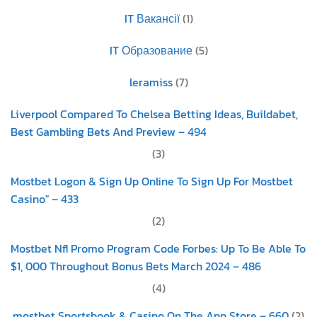
IT Вакансії
(1)
IT Образование
(5)
leramiss
(7)
Liverpool Compared To Chelsea Betting Ideas, Buildabet,
Best Gambling Bets And Preview – 494
(3)
Mostbet Logon & Sign Up Online To Sign Up For Mostbet
Casino" – 433
(2)
Mostbet Nfl Promo Program Code Forbes: Up To Be Able To
$1, 000 Throughout Bonus Bets March 2024 – 486
(4)
‎mostbet Sportsbook & Casino On The App Store – 660
(2)