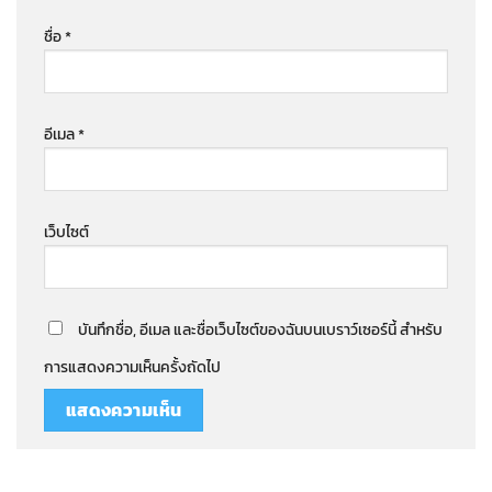
ชื่อ
*
อีเมล
*
เว็บไซต์
บันทึกชื่อ, อีเมล และชื่อเว็บไซต์ของฉันบนเบราว์เซอร์นี้ สำหรับ
การแสดงความเห็นครั้งถัดไป