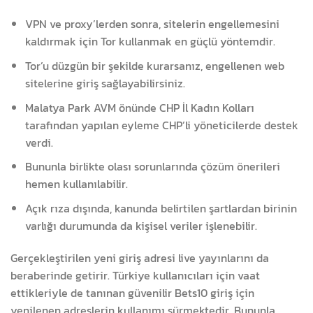
VPN ve proxy’lerden sonra, sitelerin engellemesini
kaldırmak için Tor kullanmak en güçlü yöntemdir.
Tor’u düzgün bir şekilde kurarsanız, engellenen web
sitelerine giriş sağlayabilirsiniz.
Malatya Park AVM önünde CHP İl Kadın Kolları
tarafından yapılan eyleme CHP’li yöneticilerde destek
verdi.
Bununla birlikte olası sorunlarında çözüm önerileri
hemen kullanılabilir.
Açık rıza dışında, kanunda belirtilen şartlardan birinin
varlığı durumunda da kişisel veriler işlenebilir.
Gerçekleştirilen yeni giriş adresi live yayınlarını da
beraberinde getirir. Türkiye kullanıcıları için vaat
ettikleriyle de tanınan güvenilir Bets10 giriş için
yenilenen adreslerin kullanımı sürmektedir. Bununla