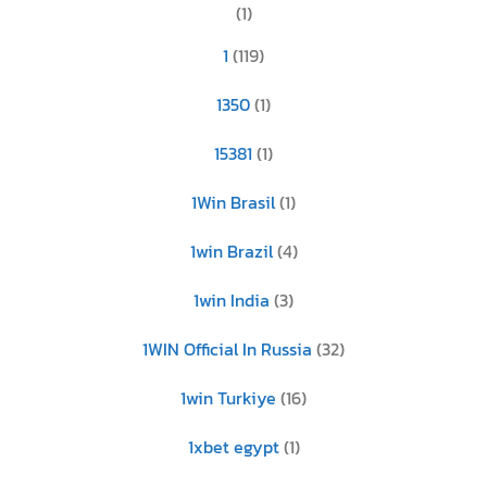
(1)
1
(119)
1350
(1)
15381
(1)
1Win Brasil
(1)
1win Brazil
(4)
1win India
(3)
1WIN Official In Russia
(32)
1win Turkiye
(16)
1xbet egypt
(1)