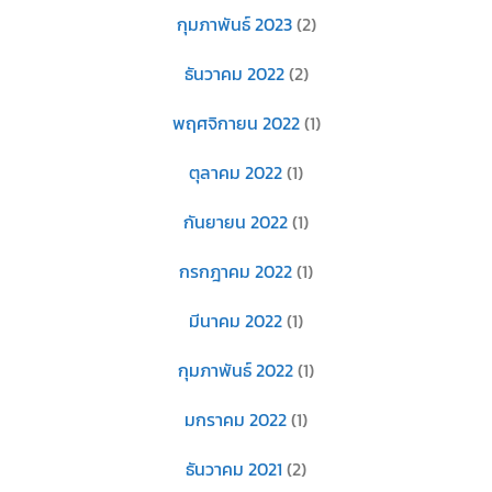
กุมภาพันธ์ 2023
(2)
ธันวาคม 2022
(2)
พฤศจิกายน 2022
(1)
ตุลาคม 2022
(1)
กันยายน 2022
(1)
กรกฎาคม 2022
(1)
มีนาคม 2022
(1)
กุมภาพันธ์ 2022
(1)
มกราคม 2022
(1)
ธันวาคม 2021
(2)