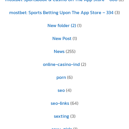
‎mostbet: Sports Betting Upon The App Store – 334
(3)
New folder (2)
(1)
New Post
(1)
News
(255)
online-casino-ind
(2)
porn
(6)
seo
(4)
seo-links
(64)
sexting
(3)
sexy-girls
(1)