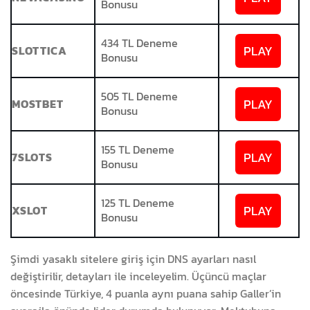
Bonusu
434 TL Deneme
PLAY
SLOTTICA
Bonusu
505 TL Deneme
PLAY
MOSTBET
Bonusu
155 TL Deneme
PLAY
7SLOTS
Bonusu
125 TL Deneme
PLAY
XSLOT
Bonusu
Şimdi yasaklı sitelere giriş için DNS ayarları nasıl
değiştirilir, detayları ile inceleyelim. Üçüncü maçlar
öncesinde Türkiye, 4 puanla aynı puana sahip Galler’in