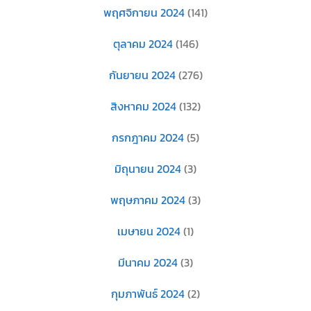
พฤศจิกายน 2024
(141)
ตุลาคม 2024
(146)
กันยายน 2024
(276)
สิงหาคม 2024
(132)
กรกฎาคม 2024
(5)
มิถุนายน 2024
(3)
พฤษภาคม 2024
(3)
เมษายน 2024
(1)
มีนาคม 2024
(3)
กุมภาพันธ์ 2024
(2)