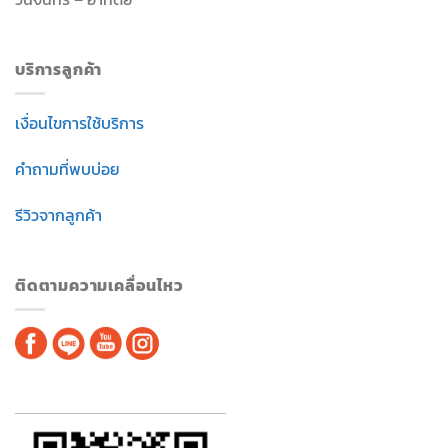
บริการลูกค้า
เงื่อนไขการใช้บริการ
คำถามที่พบบ่อย
รีวิวจากลูกค้า
ติดตามความเคลื่อนไหว