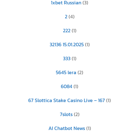
1xbet Russian
(3)
2
(4)
222
(1)
32136 15.01.2025
(1)
333
(1)
5645 lera
(2)
6084
(1)
67 Slottica Stake Casino Live – 167
(1)
7slots
(2)
AI Chatbot News
(1)