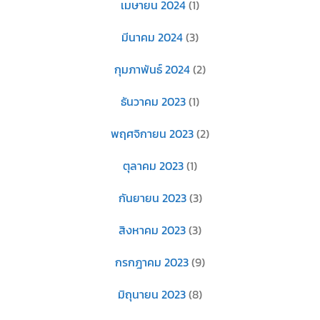
เมษายน 2024
(1)
มีนาคม 2024
(3)
กุมภาพันธ์ 2024
(2)
ธันวาคม 2023
(1)
พฤศจิกายน 2023
(2)
ตุลาคม 2023
(1)
กันยายน 2023
(3)
สิงหาคม 2023
(3)
กรกฎาคม 2023
(9)
มิถุนายน 2023
(8)