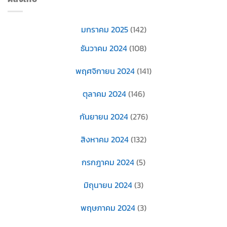
มกราคม 2025
(142)
ธันวาคม 2024
(108)
พฤศจิกายน 2024
(141)
ตุลาคม 2024
(146)
กันยายน 2024
(276)
สิงหาคม 2024
(132)
กรกฎาคม 2024
(5)
มิถุนายน 2024
(3)
พฤษภาคม 2024
(3)