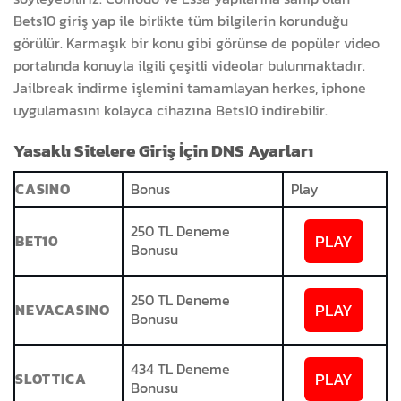
Bets10 giriş yap ile birlikte tüm bilgilerin korunduğu
görülür. Karmaşık bir konu gibi görünse de popüler video
portalında konuyla ilgili çeşitli videolar bulunmaktadır.
Jailbreak indirme işlemini tamamlayan herkes, iphone
uygulamasını kolayca cihazına Bets10 indirebilir.
Yasaklı Sitelere Giriş İçin DNS Ayarları
CASINO
Bonus
Play
250 TL Deneme
PLAY
BET10
Bonusu
250 TL Deneme
PLAY
NEVACASINO
Bonusu
434 TL Deneme
PLAY
SLOTTICA
Bonusu