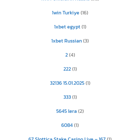
1win Turkiye
(16)
1xbet egypt
(1)
1xbet Russian
(3)
2
(4)
222
(1)
32136 15.01.2025
(1)
333
(1)
5645 lera
(2)
6084
(1)
67 Slottica Stake Casino Live – 167
(1)