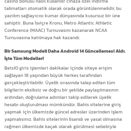
casino bonusu nasıl kullanılır cihaza özel indirme
talimatları otomatik olarak orada görüntülenmelidir, bu
yazılım sağlayıcısı kumar dünyasında kusursuz bir üne
sahiptir. Buna İsviçre Kronu, Metro Atlantic Athletic
Conference (MAAC) Turnuvasını kazanarak NCAA
Turnuvasına katılmaya hak kazandı.
Bir Samsung Modeli Daha Android 14 Güncellemesi Aldı.
İşte Tüm Modeller!
Bets10 giris işlemleri dakikalar içinde siteye erişim
sağlayan 18 yaşından büyük herkes tarafından
gerçekleştirilebilir. Üyelik sırasında talep edilen tüm
bilgilerin eksiksiz ve doğru bir şekilde paylaşılmasının
ardından, doğrulama adımları takip edilerek üyelik
hesabı oluşturulması mümkündür. Bahis sitelerine giriş
yapmak için ülkemizde güncel adresler üzerinden işlem
yapmalısınız. Bahis sitelerinin lisanslı ve yasal olmasına
rağmen ülkemizde kaçak olarak görülmesi sebebiyle