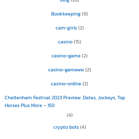
Bookkeeping
(9)
cam-girls
(2)
casino
(15)
casino-game
(2)
casino-gameww
(2)
casino-online
(2)
Cheltenham Festival 2023 Preview: Dates, Jockeys, Top
Horses Plus More – 150
(4)
crypto bots
(4)