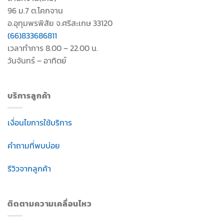
96 ม.7 ต.โคกจาน
อ.อุทุมพรพิสัย จ.ศรีสะเกษ 33120
(66)833686811
เวลาทำการ 8.00 – 22.00 น.
วันจันทร์ – อาทิตย์
บริการลูกค้า
เงื่อนไขการใช้บริการ
คำถามที่พบบ่อย
รีวิวจากลูกค้า
ติดตามความเคลื่อนไหว