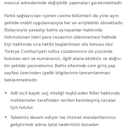
mevcut adreslerinde değişiklik yapmaları gerekmektedir.
Farklı sağlayıcıları içeren casino bölümleri de yine aynı
şekilde mobil uygulamasıyla her an erişilebilir olmaktadır.
Dolayısıyla yasadışı bahis oynayanlar hakkında
hükmolunan idari para cezasının ödenmemesi halinde
kişi hakkında icra takibi başlatılması söz konusu olur.
Türkiye Cumhuriyeti nüfus cüzdanınızın ön yüzünde
bulunan seri ve numaranızı, ilgili alana eksiksiz ve doğru
bir şekilde yazmalısınız. Bahis sitesinde com giriş yap
sayfası üzerinden üyelik bilgilerinin tamamlanması
beklenmektedir.
Adli sicil kaydı, suç niteliği teşkil eden fiiller hakkında
mahkemeler tarafından verilen kesinleşmiş cezalar
için tutulur.
Talebiniz devam ediyor ise, hizmet standartlarımızı
geliştirmek adına iptal nedeninizi buradan