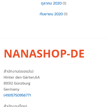
ตุลาคม 2020
(1)
กันยายน 2020
(1)
สำนักงาน(เยอรมัน)
Hinter den Gärten,6A
89312 Günzburg
Germany
(49)15750956771
สำนักงาน(ไทย)