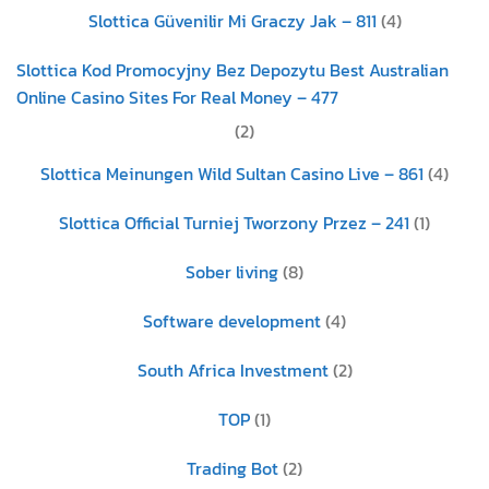
Slottica Güvenilir Mi Graczy Jak – 811
(4)
Slottica Kod Promocyjny Bez Depozytu Best Australian
Online Casino Sites For Real Money – 477
(2)
Slottica Meinungen Wild Sultan Casino Live – 861
(4)
Slottica Official Turniej Tworzony Przez – 241
(1)
Sober living
(8)
Software development
(4)
South Africa Investment
(2)
TOP
(1)
Trading Bot
(2)