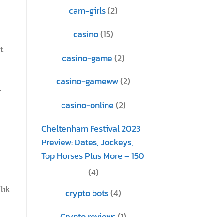
cam-girls
(2)
casino
(15)
t
casino-game
(2)
casino-gameww
(2)
.
casino-online
(2)
Cheltenham Festival 2023
Preview: Dates, Jockeys,
Top Horses Plus More – 150
ı
(4)
lık
crypto bots
(4)
Crypto reviews
(1)