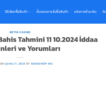
วิธีเลือกซื้อสินค้า
ขั้นตอนการสั่งซื้อสินค้า
แจ้งการชำระเงิน
ติ
BET10-CASINO
ahis Tahmini 11 10.2024 İddaa
nleri ve Yorumları
 ON
ตุลาคม 11, 2024
BY
NANASHOP-WG