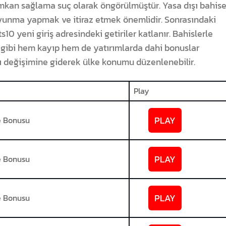
imkan sağlama suç olarak öngörülmüştür. Yasa dışı bahis
avunma yapmak ve itiraz etmek önemlidir. Sonrasındaki
10 yeni giriş adresindeki getiriler katlanır. Bahislerle
 gibi hem kayıp hem de yatırımlarda dahi bonuslar
ı değişimine giderek ülke konumu düzenlenebilir.
Play
PLAY
e Bonusu
PLAY
e Bonusu
PLAY
e Bonusu