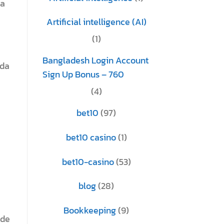
da
Artificial intelligence (AI)
(1)
Bangladesh Login Account
’da
Sign Up Bonus – 760
(4)
bet10
(97)
bet10 casino
(1)
bet10-casino
(53)
blog
(28)
Bookkeeping
(9)
ede