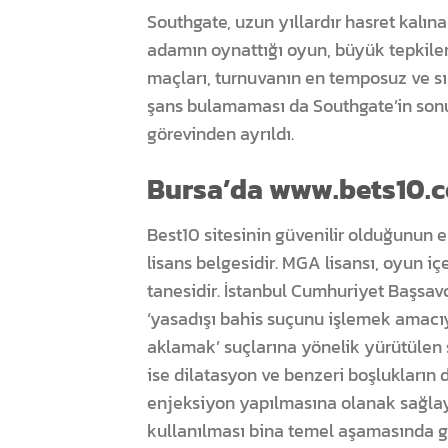
Southgate, uzun yıllardır hasret kalına
adamın oynattığı oyun, büyük tepkile
maçları, turnuvanın en temposuz ve sık
şans bulamaması da Southgate’in sonun
görevinden ayrıldı.
Bursa’da www.bets10.
Best10 sitesinin güvenilir olduğunun 
lisans belgesidir. MGA lisansı, oyun iç
tanesidir. İstanbul Cumhuriyet Başsavc
‘yasadışı bahis suçunu işlemek amacıy
aklamak’ suçlarına yönelik yürütülen 
ise dilatasyon ve benzeri boşlukların 
enjeksiyon yapılmasına olanak sağlaya
kullanılması bina temel aşamasında ge