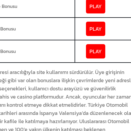
PLAY
e Bonusu
PLAY
 Bonusu
PLAY
 Bonusu
si aracılığıyla site kullanımı sürdürülür. Üye girişinin
eği gibi var olan bonuslara ilişkin çevrimlerde yeni adres
 seçenekleri, kullanıcı dostu arayüzü ve güvenilirlik
i bahis ve casino platformudur. Ancak, oyuncular her zama
rını kontrol etmeye dikkat etmelidirler. Türkiye Otomobil
tarihleri arasında İspanya Valensiya’da düzenlenecek ol
ir kafile ile katılmaya hazırlanıyor. Uluslararası Otomobil
nen ve 100’e yakın ülkenin katılması beklenen