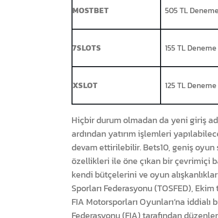
MOSTBET
505 TL Denem
7SLOTS
155 TL Deneme
XSLOT
125 TL Deneme
Hiçbir durum olmadan da yeni giriş adre
ardından yatırım işlemleri yapılabilec
devam ettirilebilir. Bets10, geniş oyun
özellikleri ile öne çıkan bir çevrimiç
kendi bütçelerini ve oyun alışkanlıkla
Sporları Federasyonu (TOSFED), Ekim 
FIA Motorsporları Oyunları’na iddialı b
Federasyonu (FIA) tarafından düzenle