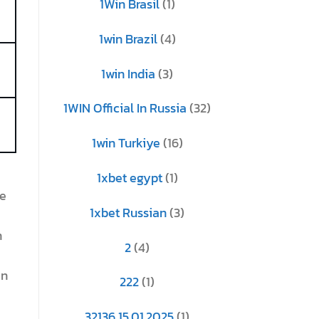
1Win Brasil
(1)
1win Brazil
(4)
1win India
(3)
1WIN Official In Russia
(32)
1win Turkiye
(16)
1xbet egypt
(1)
le
1xbet Russian
(3)
n
2
(4)
an
222
(1)
32136 15.01.2025
(1)