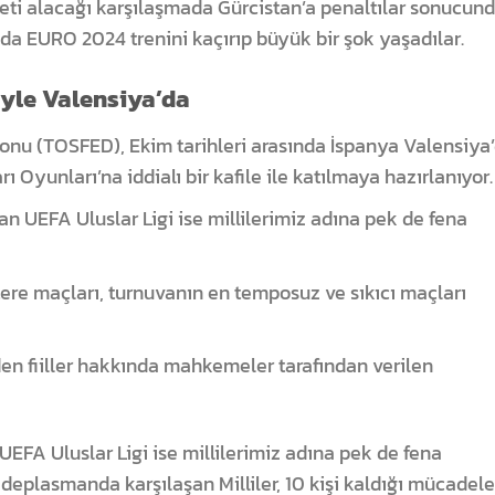
leti alacağı karşılaşmada Gürcistan’a penaltılar sonucun
 da EURO 2024 trenini kaçırıp büyük bir şok yaşadılar.
yle Valensiya’da
onu (TOSFED), Ekim tarihleri arasında İspanya Valensiya
Oyunları’na iddialı bir kafile ile katılmaya hazırlanıyor.
 UEFA Uluslar Ligi ise millilerimiz adına pek de fena
ere maçları, turnuvanın en temposuz ve sıkıcı maçları
l eden fiiller hakkında mahkemeler tarafından verilen
FA Uluslar Ligi ise millilerimiz adına pek de fena
 deplasmanda karşılaşan Milliler, 10 kişi kaldığı mücadel