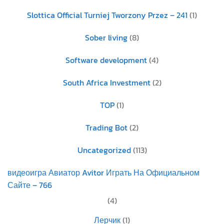
Slottica Official Turniej Tworzony Przez – 241
(1)
Sober living
(8)
Software development
(4)
South Africa Investment
(2)
TOP
(1)
Trading Bot
(2)
Uncategorized
(113)
видеоигра Авиатор Avitor Играть На Официальном
Сайте – 766
(4)
Лерчик
(1)