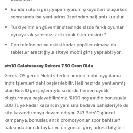
Bundan ötürü giriş yapamıyorum şikayetleri oluşurken
sonrasında ise yeni adres üzerinden bağlantı kurulur.
Türkiye’nin en güvenilir sitesinde sizde farklı oyunlar
oynayarak şansınızı arttırmak ister misiniz?
Cep telefonları ve eskisi kadar popüler olmasa da
tabletler aracılığıyla siteye mobil giriş yapılabiliyor.
ets10 Galatasaray Rekoru 7.50 Oran Oldu
Gerek İOS gerek Mobil siteden hemen mobil uygulama
indir işlemleri dahi başlatılabilir. Hali hazırda yenilenmiş
olan Bets10 giriş işlemiyle sizlerde hemen üyelik
oluşturmaya başlayabilirsiniz. %100 hoş geldin bonusuyla
500 TL’ye kadar kazancın yanı sıra bedava bahisleriyle de
site kazandırmaya devam ediyor. 243 Bets10 güncel
kampanya, bonuslar, anlık promosyonlar, spor bahisleri
hakkında tüm detaylar ve en güncel giriş adresi bilgileri