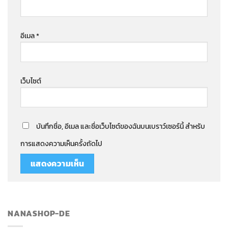
อีเมล
*
เว็บไซต์
บันทึกชื่อ, อีเมล และชื่อเว็บไซต์ของฉันบนเบราว์เซอร์นี้ สำหรับ
การแสดงความเห็นครั้งถัดไป
NANASHOP-DE