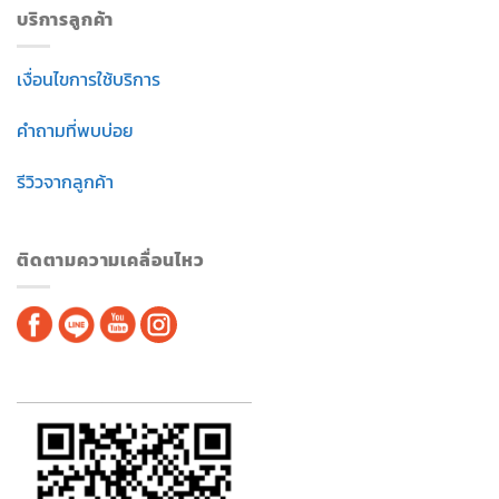
บริการลูกค้า
เงื่อนไขการใช้บริการ
คำถามที่พบบ่อย
รีวิวจากลูกค้า
ติดตามความเคลื่อนไหว