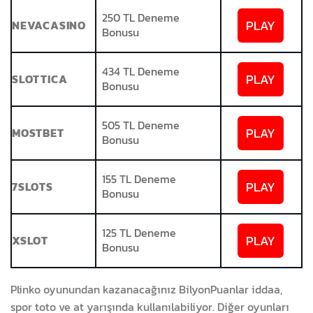
250 TL Deneme
PLAY
NEVACASINO
Bonusu
434 TL Deneme
PLAY
SLOTTICA
Bonusu
505 TL Deneme
PLAY
MOSTBET
Bonusu
155 TL Deneme
PLAY
7SLOTS
Bonusu
125 TL Deneme
PLAY
XSLOT
Bonusu
Plinko oyunundan kazanacağınız BilyonPuanlar iddaa,
spor toto ve at yarışında kullanılabiliyor. Diğer oyunları