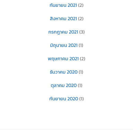
กันยายน 2021
(2)
สิงหาคม 2021
(2)
กรกฎาคม 2021
(3)
มิถุนายน 2021
(1)
พฤษภาคม 2021
(2)
ธันวาคม 2020
(1)
ตุลาคม 2020
(1)
กันยายน 2020
(1)