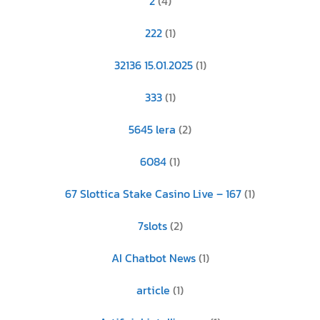
2
(4)
222
(1)
32136 15.01.2025
(1)
333
(1)
5645 lera
(2)
6084
(1)
67 Slottica Stake Casino Live – 167
(1)
7slots
(2)
AI Chatbot News
(1)
article
(1)