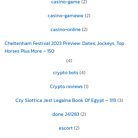
casino-game
(2)
casino-gameww
(2)
casino-online
(2)
Cheltenham Festival 2023 Preview: Dates, Jockeys, Top
Horses Plus More – 150
(4)
crypto bots
(4)
Crypto reviews
(1)
Czy Slottica Jest Legalna Book Of Egypt – 319
(3)
done 241283
(2)
escort
(2)