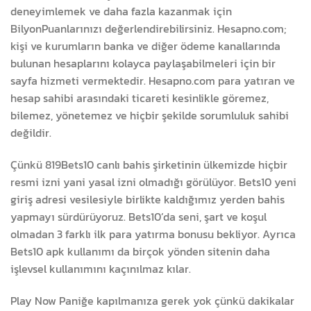
deneyimlemek ve daha fazla kazanmak için
BilyonPuanlarınızı değerlendirebilirsiniz. Hesapno.com;
kişi ve kurumların banka ve diğer ödeme kanallarında
bulunan hesaplarını kolayca paylaşabilmeleri için bir
sayfa hizmeti vermektedir. Hesapno.com para yatıran ve
hesap sahibi arasındaki ticareti kesinlikle göremez,
bilemez, yönetemez ve hiçbir şekilde sorumluluk sahibi
değildir.
Çünkü 819Bets10 canlı bahis şirketinin ülkemizde hiçbir
resmi izni yani yasal izni olmadığı görülüyor. Bets10 yeni
giriş adresi vesilesiyle birlikte kaldığımız yerden bahis
yapmayı sürdürüyoruz. Bets10’da seni, şart ve koşul
olmadan 3 farklı ilk para yatırma bonusu bekliyor. Ayrıca
Bets10 apk kullanımı da birçok yönden sitenin daha
işlevsel kullanımını kaçınılmaz kılar.
Play Now Paniğe kapılmanıza gerek yok çünkü dakikalar