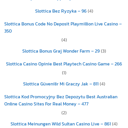
Slottica Bez Ryzyka – 96
(4)
Slottica Bonus Code No Deposit Playmillion Live Casino –
350
(4)
Slottica Bonus Graj Wonder Farm – 29
(3)
Slottica Casino Opinie Best Playtech Casino Game – 266
(1)
Slottica Güvenilir Mi Graczy Jak – 811
(4)
Slottica Kod Promocyjny Bez Depozytu Best Australian
Online Casino Sites For Real Money – 477
(2)
Slottica Meinungen Wild Sultan Casino Live – 861
(4)