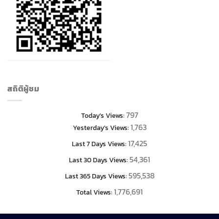
สถิติผู้ชม
797
Today's Views:
1,763
Yesterday's Views:
17,425
Last 7 Days Views:
54,361
Last 30 Days Views:
595,538
Last 365 Days Views:
1,776,691
Total Views: