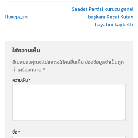
Saadet Partisi kurucu genel
Покердом
başkanı Recai Kutan
hayatını kaybetti
ใส่ความเห็น
อีเมลของคุณจะไม่แสดงให้คนอื่นเห็น
ช่องข้อมูลจำเป็นถูก
ทำเครื่องหมาย
*
ความเห็น
*
ชื่อ
*