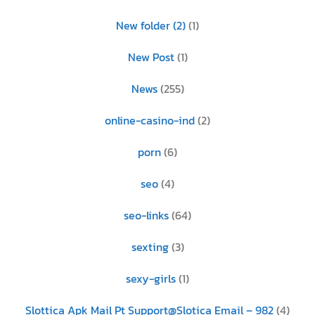
New folder (2)
(1)
New Post
(1)
News
(255)
online-casino-ind
(2)
porn
(6)
seo
(4)
seo-links
(64)
sexting
(3)
sexy-girls
(1)
Slottica Apk Mail Pt Support@Slotica Email – 982
(4)