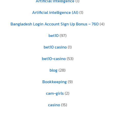
Artificial intelligence
(1)
Artificial intelligence (AI)
(1)
Bangladesh Login Account Sign Up Bonus – 760
(4)
bet10
(97)
bet10 casino
(1)
bet10-casino
(53)
blog
(28)
Bookkeeping
(9)
cam-girls
(2)
casino
(15)