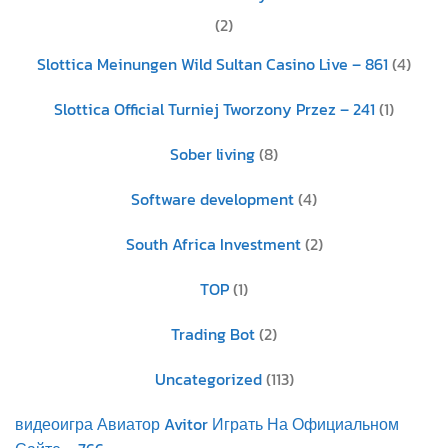
(2)
Slottica Meinungen Wild Sultan Casino Live – 861
(4)
Slottica Official Turniej Tworzony Przez – 241
(1)
Sober living
(8)
Software development
(4)
South Africa Investment
(2)
TOP
(1)
Trading Bot
(2)
Uncategorized
(113)
видеоигра Авиатор Avitor Играть На Официальном