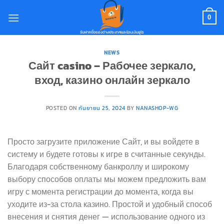
Skip
to
0
content
NEWS
Сайт casino – Рабочее зеркало,
вход, казино онлайн зеркало
POSTED ON
กันยายน 25, 2024
BY
NANASHOP-WG
Просто загрузите приложение Сайт, и вы войдете в
систему и будете готовы к игре в считанные секунды.
Благодаря собственному банкроллу и широкому
выбору способов оплаты мы можем предложить вам
игру с момента регистрации до момента, когда вы
уходите из-за стола казино. Простой и удобный способ
внесения и снятия денег — использование одного из