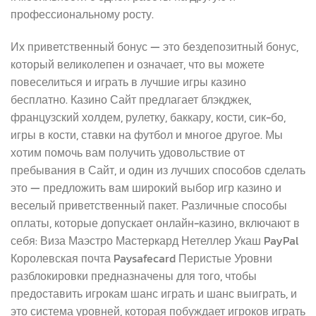
профессиональному росту.
Их приветственный бонус — это бездепозитный бонус,
который великолепен и означает, что вы можете
повеселиться и играть в лучшие игры казино
бесплатно. Казино Сайт предлагает блэкджек,
французский холдем, рулетку, баккару, кости, сик-бо,
игры в кости, ставки на футбол и многое другое. Мы
хотим помочь вам получить удовольствие от
пребывания в Сайт, и один из лучших способов сделать
это — предложить вам широкий выбор игр казино и
веселый приветственный пакет. Различные способы
оплаты, которые допускает онлайн-казино, включают в
себя: Виза Маэстро Мастеркард Нетеллер Укаш PayPal
Королевская почта Paysafecard Перистые Уровни
разблокировки предназначены для того, чтобы
предоставить игрокам шанс играть и шанс выиграть, и
это система уровней, которая побуждает игроков играть