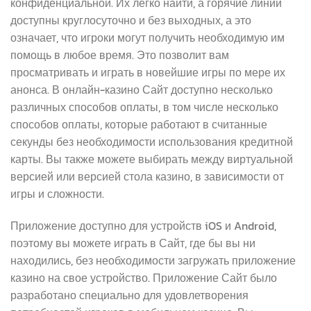
конфиденциальной. Их легко найти, а горячие линии
доступны круглосуточно и без выходных, а это
означает, что игроки могут получить необходимую им
помощь в любое время. Это позволит вам
просматривать и играть в новейшие игры по мере их
анонса. В онлайн-казино Сайт доступно несколько
различных способов оплаты, в том числе несколько
способов оплаты, которые работают в считанные
секунды без необходимости использования кредитной
карты. Вы также можете выбирать между виртуальной
версией или версией стола казино, в зависимости от
игры и сложности.
Приложение доступно для устройств iOS и Android,
поэтому вы можете играть в Сайт, где бы вы ни
находились, без необходимости загружать приложение
казино на свое устройство. Приложение Сайт было
разработано специально для удовлетворения