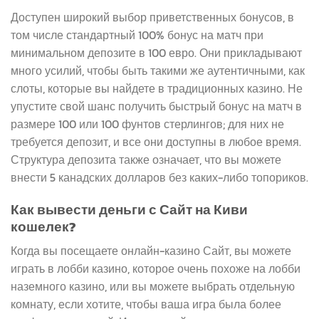
Доступен широкий выбор приветственных бонусов, в
том числе стандартный 100% бонус на матч при
минимальном депозите в 100 евро. Они прикладывают
много усилий, чтобы быть такими же аутентичными, как
слоты, которые вы найдете в традиционных казино. Не
упустите свой шанс получить быстрый бонус на матч в
размере 100 или 100 фунтов стерлингов; для них не
требуется депозит, и все они доступны в любое время.
Структура депозита также означает, что вы можете
внести 5 канадских долларов без каких-либо топориков.
Как вывести деньги с Сайт на Киви
кошелек?
Когда вы посещаете онлайн-казино Сайт, вы можете
играть в лобби казино, которое очень похоже на лобби
наземного казино, или вы можете выбрать отдельную
комнату, если хотите, чтобы ваша игра была более