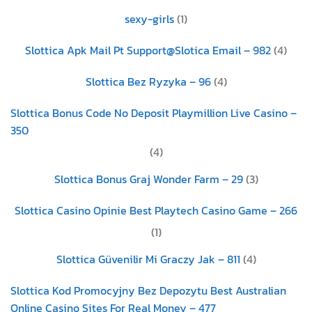
sexy-girls
(1)
Slottica Apk Mail Pt Support@Slotica Email – 982
(4)
Slottica Bez Ryzyka – 96
(4)
Slottica Bonus Code No Deposit Playmillion Live Casino –
350
(4)
Slottica Bonus Graj Wonder Farm – 29
(3)
Slottica Casino Opinie Best Playtech Casino Game – 266
(1)
Slottica Güvenilir Mi Graczy Jak – 811
(4)
Slottica Kod Promocyjny Bez Depozytu Best Australian
Online Casino Sites For Real Money – 477