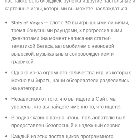
нас также есть блэкджек, рулетка и другие настольные и
карточные игры, которыми вы можете наслаждаться.
Slots of Vegas — слот с 30 выигрышными линиями,
тремя бонусными раундами, 3 прогрессивными
джекпотами (на момент написания статьи),
тематикой Вегаса, автомобилем с неоновой
вывеской, музыкальным сопровождением и
графикой.
Однако из-за огромного количества игр, из которых
можно выбирать, наши обозреватели разделились
на категории.
Независимо от того, что вы ищете в Сайт, мы
уверены, что вы найдете именно то, что ищете!.
В зодиак казино важно, чтобы пользователю был
предоставлен безопасный и надежный сервис.
Каждый из этих поставщиков программного