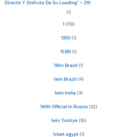
Directo Y Disfruta De Su Loading" – 291
(1)
1
(119)
1350
(1)
15381
(1)
1Win Brasil
(1)
1win Brazil
(4)
1win India
(3)
1WIN Official In Russia
(32)
1win Turkiye
(16)
1xbet egypt
(1)