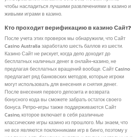
чтобы насладиться лучшими развлечениями в казино и
живыми играми в казино.
Кто проходит верификацию в казино Сайт?
После учета этих проверок мы обнаружили, что Сайт
Casino Australia заработало шесть баллов из шести.
Казино Сайт не рискует, когда дело доходит до
бесплатных наличных денег в онлайн-казино, не
предлагая бесплатных вращений вообще. Сайт Casino
предлагает ряд банковских методов, которые игроки
могут использовать для внесения и снятия денег.
После внесения первого депозита и возврата
бонусного кода вы сможете забрать остаток своего
бонуса. Ретро-игры также поддерживаются Сайт
Casino, которое включает в себя различные
классические игры казино из прошлого. Мы знаем, что
не все являются поклонниками игр в бинго, поэтому у