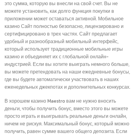
это сумма, которую вы внесли на свой счет. Вы не
можете установить, как долго функция покупки в
приложении может оставаться активной. Мобильное
казино Сайт полностью безопасно, лицензировано и
сертифицировано в трех частях. Сайт предлагает
удобный и разнообразный мобильный интерфейс,
который использует традиционные мобильные игры
казино и объединяет их с глобальной онлайн-
индустрией. Если вы хотите выиграть немного больше,
вы можете претендовать на наши ежедневные бонусы,
где вы будете автоматически участвовать в наших
еженедельных джекпотах и дополнительных конкурсах.
В хорошем казино Maestro вам не нужно вносить
деньги, чтобы получить бонус, вместо этого вы можете
просто играть и выигрывать реальные деньги онлайн,
ничем не рискуя. Максимальный бонус, который можно
получить, равен сумме вашего общего депозита. Если