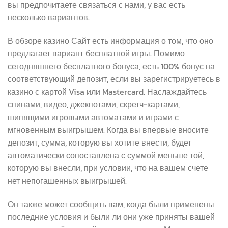
вы предпочитаете связаться с нами, у вас есть
несколько вариантов.
В обзоре казино Сайт есть информация о том, что оно
предлагает вариант бесплатной игры. Помимо
сегодняшнего бесплатного бонуса, есть 100% бонус на
соответствующий депозит, если вы зарегистрируетесь в
казино с картой Visa или Mastercard. Наслаждайтесь
спинами, видео, джекпотами, скретч-картами,
шипящими игровыми автоматами и играми с
мгновенным выигрышем. Когда вы впервые вносите
депозит, сумма, которую вы хотите внести, будет
автоматически сопоставлена с суммой меньше той,
которую вы внесли, при условии, что на вашем счете
нет непогашенных выигрышей.
Он также может сообщить вам, когда были применены
последние условия и были ли они уже приняты вашей