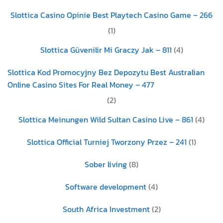
Slottica Casino Opinie Best Playtech Casino Game – 266
(1)
Slottica Güvenilir Mi Graczy Jak – 811
(4)
Slottica Kod Promocyjny Bez Depozytu Best Australian
Online Casino Sites For Real Money – 477
(2)
Slottica Meinungen Wild Sultan Casino Live – 861
(4)
Slottica Official Turniej Tworzony Przez – 241
(1)
Sober living
(8)
Software development
(4)
South Africa Investment
(2)