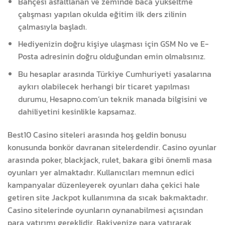
Bahçesi asfaltlanan ve zeminde baca yükseltme
çalışması yapılan okulda eğitim ilk ders zilinin
çalmasıyla başladı.
Hediyenizin doğru kişiye ulaşması için GSM No ve E-
Posta adresinin doğru olduğundan emin olmalısınız.
Bu hesaplar arasında Türkiye Cumhuriyeti yasalarına
aykırı olabilecek herhangi bir ticaret yapılması
durumu, Hesapno.com’un teknik manada bilgisini ve
dahiliyetini kesinlikle kapsamaz.
Best10 Casino siteleri arasında hoş geldin bonusu
konusunda bonkör davranan sitelerdendir. Casino oyunlar
arasında poker, blackjack, rulet, bakara gibi önemli masa
oyunları yer almaktadır. Kullanıcıları memnun edici
kampanyalar düzenleyerek oyunları daha çekici hale
getiren site Jackpot kullanımına da sıcak bakmaktadır.
Casino sitelerinde oyunların oynanabilmesi açısından
para yatırımı gereklidir. Bakiyenize para yatırarak