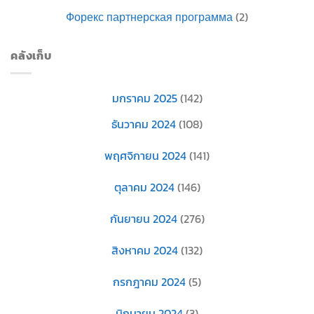
Форекс партнерская программа
(2)
คลังเก็บ
มกราคม 2025
(142)
ธันวาคม 2024
(108)
พฤศจิกายน 2024
(141)
ตุลาคม 2024
(146)
กันยายน 2024
(276)
สิงหาคม 2024
(132)
กรกฎาคม 2024
(5)
มิถุนายน 2024
(3)