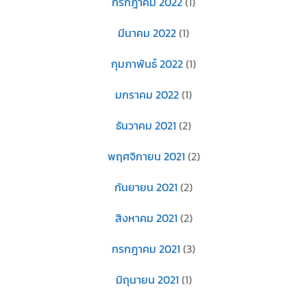
กรกฎาคม 2022
(1)
มีนาคม 2022
(1)
กุมภาพันธ์ 2022
(1)
มกราคม 2022
(1)
ธันวาคม 2021
(2)
พฤศจิกายน 2021
(2)
กันยายน 2021
(2)
สิงหาคม 2021
(2)
กรกฎาคม 2021
(3)
มิถุนายน 2021
(1)