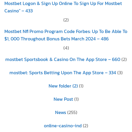
Mostbet Logon & Sign Up Online To Sign Up For Mostbet
Casino" – 433
(2)
Mostbet Nfl Promo Program Code Forbes: Up To Be Able To
$1, 000 Throughout Bonus Bets March 2024 – 486
(4)
‎mostbet Sportsbook & Casino On The App Store – 660
(2)
‎mostbet: Sports Betting Upon The App Store – 334
(3)
New folder (2)
(1)
New Post
(1)
News
(255)
online-casino-ind
(2)