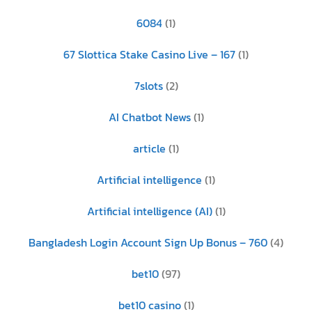
6084
(1)
67 Slottica Stake Casino Live – 167
(1)
7slots
(2)
AI Chatbot News
(1)
article
(1)
Artificial intelligence
(1)
Artificial intelligence (AI)
(1)
Bangladesh Login Account Sign Up Bonus – 760
(4)
bet10
(97)
bet10 casino
(1)