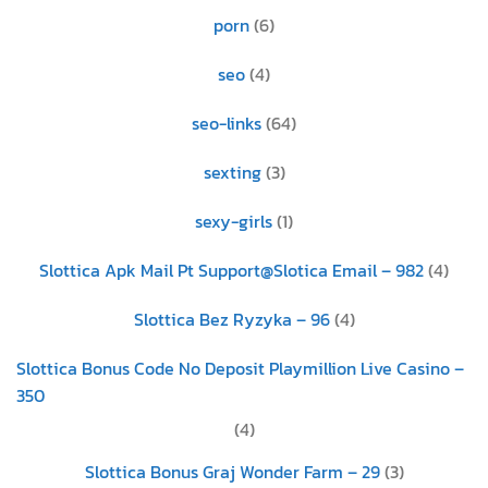
porn
(6)
seo
(4)
seo-links
(64)
sexting
(3)
sexy-girls
(1)
Slottica Apk Mail Pt Support@Slotica Email – 982
(4)
Slottica Bez Ryzyka – 96
(4)
Slottica Bonus Code No Deposit Playmillion Live Casino –
350
(4)
Slottica Bonus Graj Wonder Farm – 29
(3)