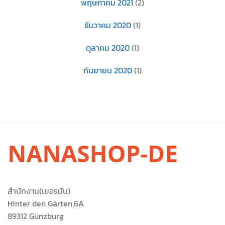
พฤษภาคม 2021
(2)
ธันวาคม 2020
(1)
ตุลาคม 2020
(1)
กันยายน 2020
(1)
สำนักงาน(เยอรมัน)
Hinter den Gärten,6A
89312 Günzburg