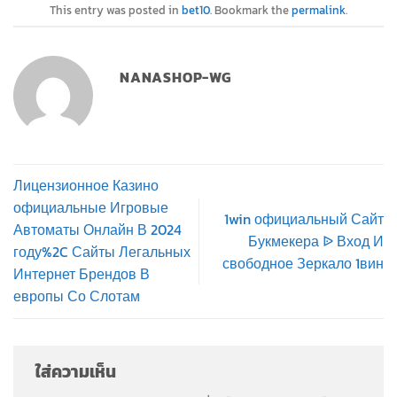
This entry was posted in
bet10
. Bookmark the
permalink
.
NANASHOP-WG
Лицензионное Казино
официальные Игровые
1win официальный Сайт
Автоматы Онлайн В 2024
Букмекера ᐉ Вход И
году%2C Сайты Легальных
свободное Зеркало 1вин
Интернет Брендов В
европы Со Слотам
ใส่ความเห็น