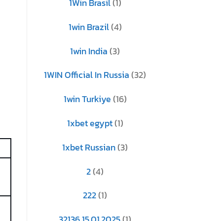
1Win Brasil
(1)
1win Brazil
(4)
1win India
(3)
1WIN Official In Russia
(32)
1win Turkiye
(16)
1xbet egypt
(1)
1xbet Russian
(3)
2
(4)
222
(1)
32136 15.01.2025
(1)