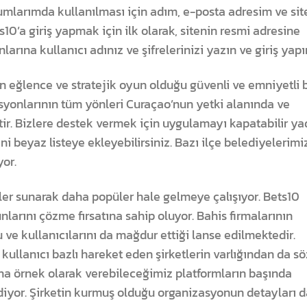
umlarımda kullanılması için adım, e-posta adresim ve sit
10’a giriş yapmak için ilk olarak, sitenin resmi adresine
larına kullanıcı adınız ve şifrelerinizi yazın ve giriş yapı
n eğlence ve stratejik oyun olduğu güvenli ve emniyetli b
asyonlarının tüm yönleri Curaçao’nun yetki alanında ve
ir. Bizlere destek vermek için uygulamayı kapatabilir ya
 beyaz listeye ekleyebilirsiniz. Bazı ilçe belediyelerimi
yor.
ikler sunarak daha popüler hale gelmeye çalışıyor. Bets10
larını çözme fırsatına sahip oluyor. Bahis firmalarının
ve kullanıcılarını da mağdur ettiği lanse edilmektedir.
llanıcı bazlı hareket eden şirketlerin varlığından da sö
na örnek olarak verebileceğimiz platformların başında
diyor. Şirketin kurmuş olduğu organizasyonun detayları d