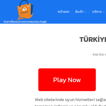
Skip
to
หน้าแรก
สินค้า
บริการ
content
TÜRKİYE
POSTED
Play Now
Web sitelerinde oyun hizmetleri sağlam