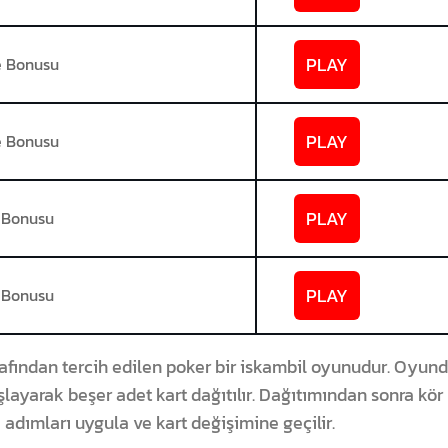
PLAY
e Bonusu
PLAY
e Bonusu
PLAY
 Bonusu
PLAY
 Bonusu
afından tercih edilen poker bir iskambil oyunudur. Oyun
ayarak beşer adet kart dağıtılır. Dağıtımından sonra kör
adımları uygula ve kart değişimine geçilir.