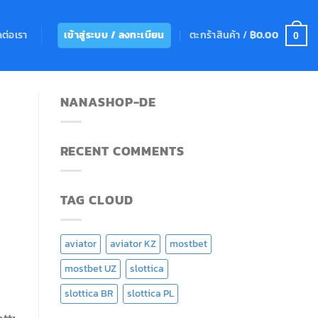
ดต่อเรา
ตะกร้าสินค้า /
฿
0.00
เข้าสู่ระบบ / ลงทะเบียน
0
NANASHOP-DE
RECENT COMMENTS
TAG CLOUD
aviator
aviator KZ
mostbet
mostbet UZ
slottica
slottica BR
slottica PL