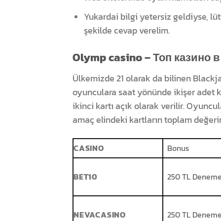
Yukardai bilgi yetersiz geldiyse, lü
şekilde cevap verelim.
Olymp casino – Топ казино 
Ülkemizde 21 olarak da bilinen Blackj
oyunculara saat yönünde ikişer adet kağ
ikinci kartı açık olarak verilir. Oyunc
amaç elindeki kartların toplam değeri
CASINO
Bonus
BET10
250 TL Denem
NEVACASINO
250 TL Denem