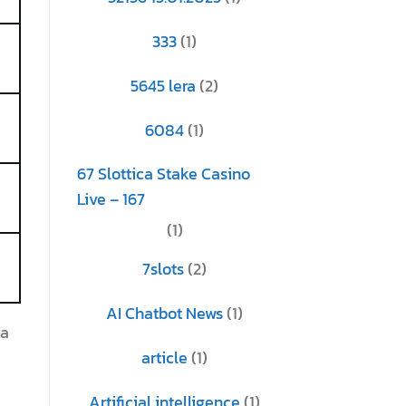
333
(1)
5645 lera
(2)
6084
(1)
67 Slottica Stake Casino
Live – 167
(1)
7slots
(2)
AI Chatbot News
(1)
da
article
(1)
Artificial intelligence
(1)