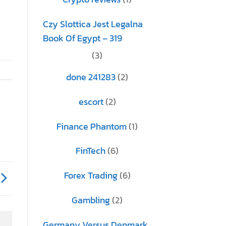
Czy Slottica Jest Legalna
Book Of Egypt – 319
(3)
done 241283
(2)
escort
(2)
Finance Phantom
(1)
FinTech
(6)
Forex Trading
(6)
Gambling
(2)
Germany Versus Denmark