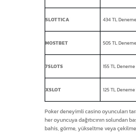
SLOTTICA
434 TL Denem
MOSTBET
505 TL Denem
7SLOTS
155 TL Deneme
XSLOT
125 TL Deneme
Poker deneyimli casino oyuncuları tar
her oyuncuya dağıtıcının solundan başl
bahis, görme, yükseltme veya çekilme 