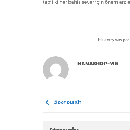
tabii ki her bahis sever için önem arz
This entry was pos
NANASHOP-WG
เรื่องก่อนหน้า