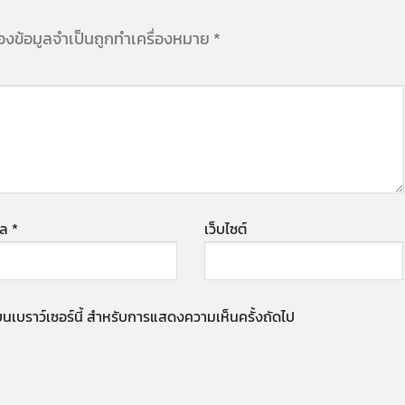
่องข้อมูลจำเป็นถูกทำเครื่องหมาย
*
มล
*
เว็บไซต์
ันบนเบราว์เซอร์นี้ สำหรับการแสดงความเห็นครั้งถัดไป