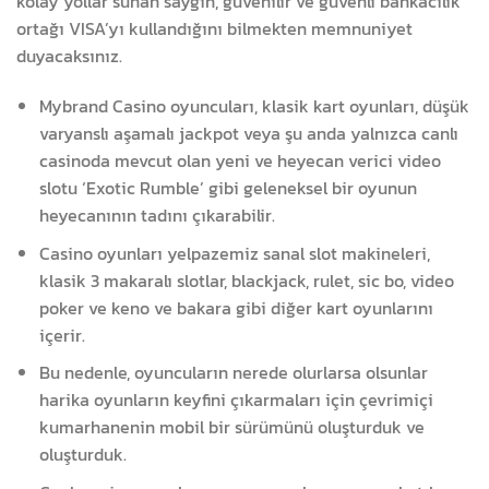
kolay yollar sunan saygın, güvenilir ve güvenli bankacılık
ortağı VISA’yı kullandığını bilmekten memnuniyet
duyacaksınız.
Mybrand Casino oyuncuları, klasik kart oyunları, düşük
varyanslı aşamalı jackpot veya şu anda yalnızca canlı
casinoda mevcut olan yeni ve heyecan verici video
slotu ‘Exotic Rumble’ gibi geleneksel bir oyunun
heyecanının tadını çıkarabilir.
Casino oyunları yelpazemiz sanal slot makineleri,
klasik 3 makaralı slotlar, blackjack, rulet, sic bo, video
poker ve keno ve bakara gibi diğer kart oyunlarını
içerir.
Bu nedenle, oyuncuların nerede olurlarsa olsunlar
harika oyunların keyfini çıkarmaları için çevrimiçi
kumarhanenin mobil bir sürümünü oluşturduk ve
oluşturduk.