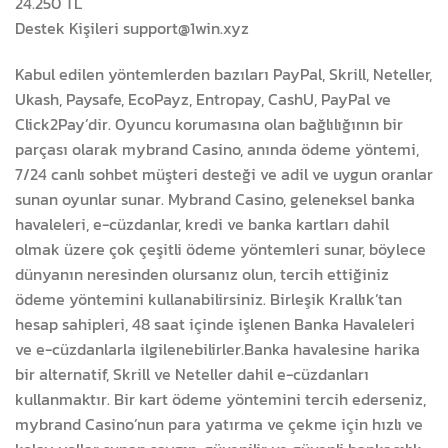
24.250 TL
Destek Kişileri support@1win.xyz
Kabul edilen yöntemlerden bazıları PayPal, Skrill, Neteller,
Ukash, Paysafe, EcoPayz, Entropay, CashU, PayPal ve
Click2Pay’dir. Oyuncu korumasına olan bağlılığının bir
parçası olarak mybrand Casino, anında ödeme yöntemi,
7/24 canlı sohbet müşteri desteği ve adil ve uygun oranlar
sunan oyunlar sunar. Mybrand Casino, geleneksel banka
havaleleri, e-cüzdanlar, kredi ve banka kartları dahil
olmak üzere çok çeşitli ödeme yöntemleri sunar, böylece
dünyanın neresinden olursanız olun, tercih ettiğiniz
ödeme yöntemini kullanabilirsiniz. Birleşik Krallık’tan
hesap sahipleri, 48 saat içinde işlenen Banka Havaleleri
ve e-cüzdanlarla ilgilenebilirler.Banka havalesine harika
bir alternatif, Skrill ve Neteller dahil e-cüzdanları
kullanmaktır. Bir kart ödeme yöntemini tercih ederseniz,
mybrand Casino’nun para yatırma ve çekme için hızlı ve