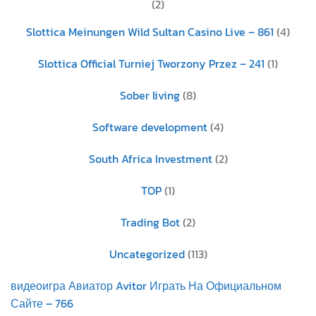
(2)
Slottica Meinungen Wild Sultan Casino Live – 861
(4)
Slottica Official Turniej Tworzony Przez – 241
(1)
Sober living
(8)
Software development
(4)
South Africa Investment
(2)
TOP
(1)
Trading Bot
(2)
Uncategorized
(113)
видеоигра Авиатор Avitor Играть На Официальном
Сайте – 766