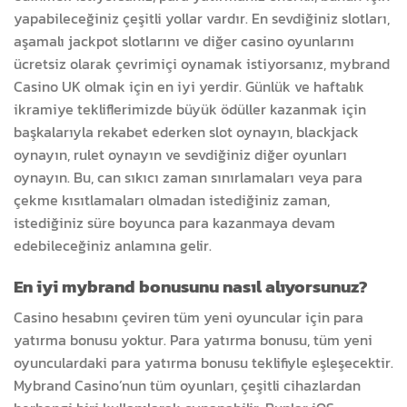
yapabileceğiniz çeşitli yollar vardır. En sevdiğiniz slotları,
aşamalı jackpot slotlarını ve diğer casino oyunlarını
ücretsiz olarak çevrimiçi oynamak istiyorsanız, mybrand
Casino UK olmak için en iyi yerdir. Günlük ve haftalık
ikramiye tekliflerimizde büyük ödüller kazanmak için
başkalarıyla rekabet ederken slot oynayın, blackjack
oynayın, rulet oynayın ve sevdiğiniz diğer oyunları
oynayın. Bu, can sıkıcı zaman sınırlamaları veya para
çekme kısıtlamaları olmadan istediğiniz zaman,
istediğiniz süre boyunca para kazanmaya devam
edebileceğiniz anlamına gelir.
En iyi mybrand bonusunu nasıl alıyorsunuz?
Casino hesabını çeviren tüm yeni oyuncular için para
yatırma bonusu yoktur. Para yatırma bonusu, tüm yeni
oyunculardaki para yatırma bonusu teklifiyle eşleşecektir.
Mybrand Casino’nun tüm oyunları, çeşitli cihazlardan