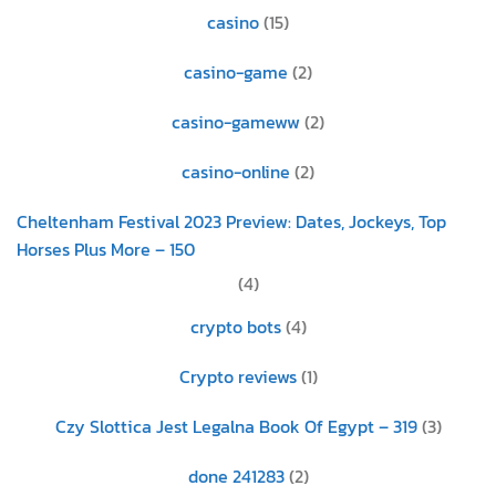
casino
(15)
casino-game
(2)
casino-gameww
(2)
casino-online
(2)
Cheltenham Festival 2023 Preview: Dates, Jockeys, Top
Horses Plus More – 150
(4)
crypto bots
(4)
Crypto reviews
(1)
Czy Slottica Jest Legalna Book Of Egypt – 319
(3)
done 241283
(2)