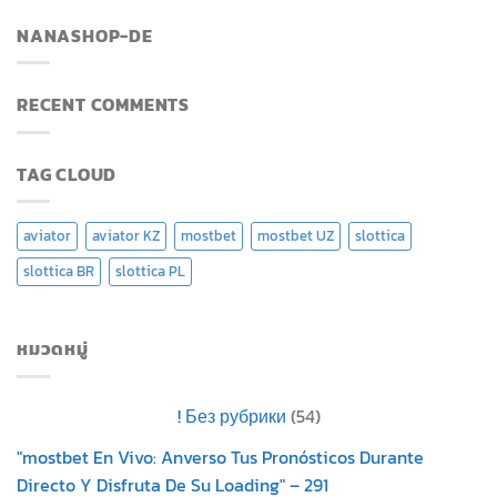
NANASHOP-DE
RECENT COMMENTS
TAG CLOUD
aviator
aviator KZ
mostbet
mostbet UZ
slottica
slottica BR
slottica PL
หมวดหมู่
! Без рубрики
(54)
"mostbet En Vivo: Anverso Tus Pronósticos Durante
Directo Y Disfruta De Su Loading" – 291