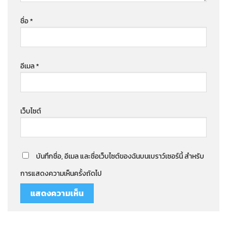
ชื่อ
*
อีเมล
*
เว็บไซต์
บันทึกชื่อ, อีเมล และชื่อเว็บไซต์ของฉันบนเบราว์เซอร์นี้ สำหรับ
การแสดงความเห็นครั้งถัดไป