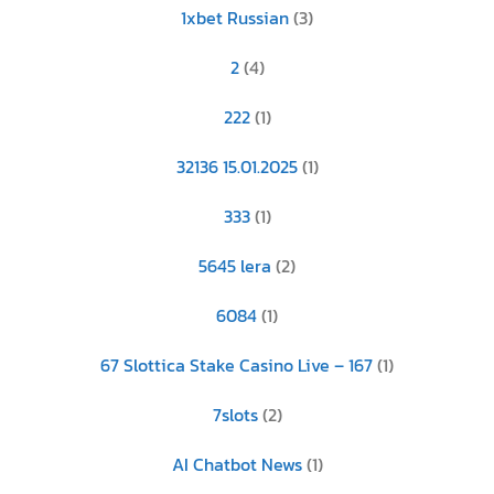
1xbet Russian
(3)
2
(4)
222
(1)
32136 15.01.2025
(1)
333
(1)
5645 lera
(2)
6084
(1)
67 Slottica Stake Casino Live – 167
(1)
7slots
(2)
AI Chatbot News
(1)