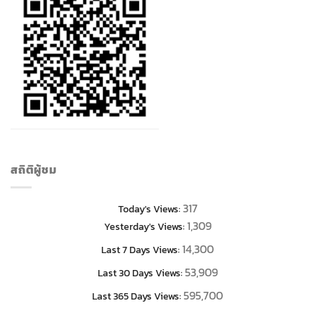
สถิติผู้ชม
317
Today's Views:
1,309
Yesterday's Views:
14,300
Last 7 Days Views:
53,909
Last 30 Days Views:
595,700
Last 365 Days Views: