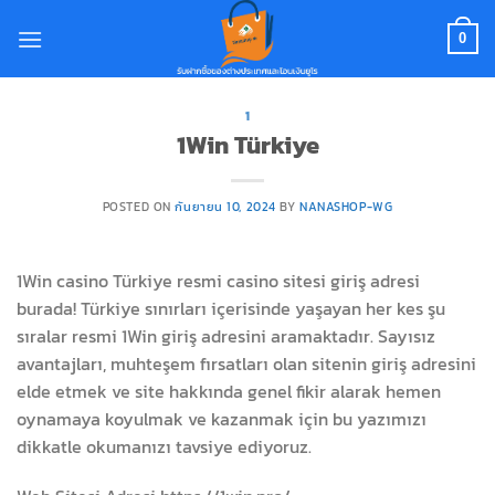
Skip
to
0
content
1
1Win Türkiye
POSTED ON
กันยายน 10, 2024
BY
NANASHOP-WG
1Win casino Türkiye resmi casino sitesi giriş adresi
burada! Türkiye sınırları içerisinde yaşayan her kes şu
sıralar resmi 1Win giriş adresini aramaktadır. Sayısız
avantajları, muhteşem fırsatları olan sitenin giriş adresini
elde etmek ve site hakkında genel fikir alarak hemen
oynamaya koyulmak ve kazanmak için bu yazımızı
dikkatle okumanızı tavsiye ediyoruz.