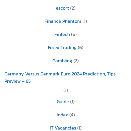
escort
(2)
Finance Phantom
(1)
FinTech
(6)
Forex Trading
(6)
Gambling
(2)
Germany Versus Denmark Euro 2024 Prediction, Tips,
Preview – 85
(1)
Guide
(1)
index
(4)
IT Vacancies
(1)