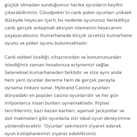
güçlük olmadan sunduğumuz harika oyunların keyfini
çıkarabilirsiniz. Cloudpoker’in canlı poker oyunları yüksek
düzeyde heyecan içerir, bu nedenle oyununuz ilerledikçe
canlı, gerçek anlaşmalı aksiyon izlemenin heyecanını
yaşayacaksınız. Kumarhanede birçok ücretsiz kumarhane
oyunu ve poker oyunu bulunmaktadır.
Canlı sohbet özelliği, cihazınızdan ve konumunuzdan
istediğiniz zaman hesabınıza erişmenizi sağlar.
Geleneksel kumarhaneden farklıdır ve size aynı anda
hem yeni oyunlar deneme hem de gerçek parayla
oynama imkanı sunar. Mybrand Casino oyunları
dünyadaki en popüler casino oyunlarıdır ve her gün
milyonlarca insan bunları oynamaktadır. Kişisel
tercihleriniz, kazı kazan kartları, aşamalı jackpotlar ve
slot makineleri gibi oyunlarla sizi ideal oyun deneyimine
yönlendirecektir. ‘Oyunlar’ sekmesini ziyaret ederek
oyun kütüphanemizi ziyaret edebilirsiniz.