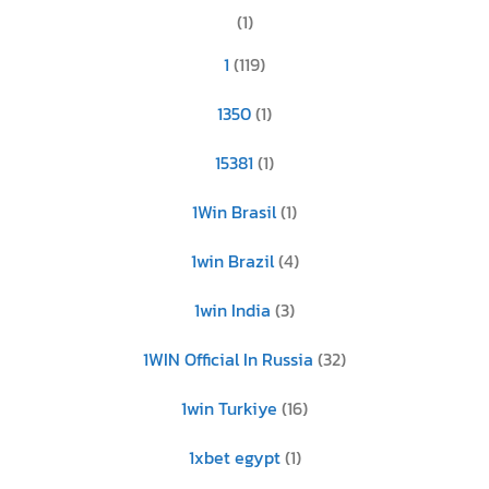
(1)
1
(119)
1350
(1)
15381
(1)
1Win Brasil
(1)
1win Brazil
(4)
1win India
(3)
1WIN Official In Russia
(32)
1win Turkiye
(16)
1xbet egypt
(1)