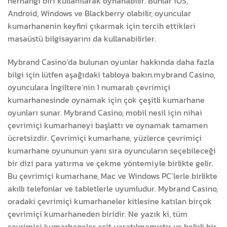
herhangi biri kullanılarak oynanabilir. Bunlar iOS,
Android, Windows ve Blackberry olabilir, oyuncular
kumarhanenin keyfini çıkarmak için tercih ettikleri
masaüstü bilgisayarını da kullanabilirler.
Mybrand Casino’da bulunan oyunlar hakkında daha fazla
bilgi için lütfen aşağıdaki tabloya bakın.mybrand Casino,
oyunculara İngiltere’nin 1 numaralı çevrimiçi
kumarhanesinde oynamak için çok çeşitli kumarhane
oyunları sunar. Mybrand Casino, mobil nesil için nihai
çevrimiçi kumarhaneyi başlattı ve oynamak tamamen
ücretsizdir. Çevrimiçi kumarhane, yüzlerce çevrimiçi
kumarhane oyununun yanı sıra oyuncuların seçebileceği
bir dizi para yatırma ve çekme yöntemiyle birlikte gelir.
Bu çevrimiçi kumarhane, Mac ve Windows PC’lerle birlikte
akıllı telefonlar ve tabletlerle uyumludur. Mybrand Casino,
oradaki çevrimiçi kumarhaneler kitlesine katılan birçok
çevrimiçi kumarhaneden biridir. Ne yazık ki, tüm
çevrimiçi kumarhaneler eşit yaratılmamıştır ve belirli bir