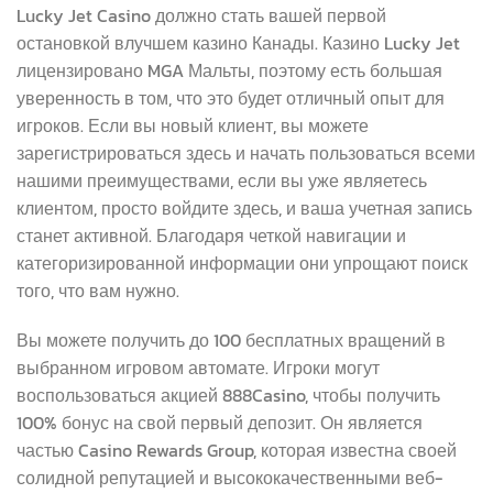
Lucky Jet Casino должно стать вашей первой
остановкой влучшем казино Канады. Казино Lucky Jet
лицензировано MGA Мальты, поэтому есть большая
уверенность в том, что это будет отличный опыт для
игроков. Если вы новый клиент, вы можете
зарегистрироваться здесь и начать пользоваться всеми
нашими преимуществами, если вы уже являетесь
клиентом, просто войдите здесь, и ваша учетная запись
станет активной. Благодаря четкой навигации и
категоризированной информации они упрощают поиск
того, что вам нужно.
Вы можете получить до 100 бесплатных вращений в
выбранном игровом автомате. Игроки могут
воспользоваться акцией 888Casino, чтобы получить
100% бонус на свой первый депозит. Он является
частью Casino Rewards Group, которая известна своей
солидной репутацией и высококачественными веб-