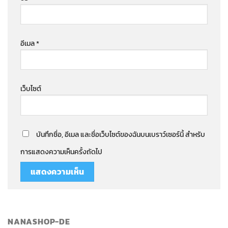
อีเมล
*
เว็บไซต์
บันทึกชื่อ, อีเมล และชื่อเว็บไซต์ของฉันบนเบราว์เซอร์นี้ สำหรับ
การแสดงความเห็นครั้งถัดไป
NANASHOP-DE