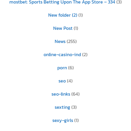
‎mostbet: Sports Betting Upon The App Store – 334
(3)
New folder (2)
(1)
New Post
(1)
News
(255)
online-casino-ind
(2)
porn
(6)
seo
(4)
seo-links
(64)
sexting
(3)
sexy-girls
(1)