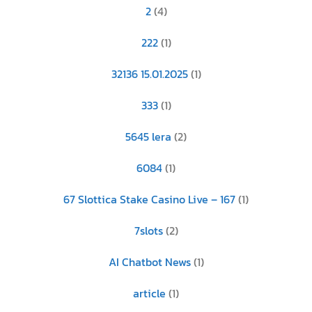
2
(4)
222
(1)
32136 15.01.2025
(1)
333
(1)
5645 lera
(2)
6084
(1)
67 Slottica Stake Casino Live – 167
(1)
7slots
(2)
AI Chatbot News
(1)
article
(1)