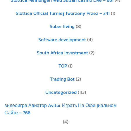
Slottica Meinungen Wild Sultan Casino Live – 861
(4)
Slottica Official Turniej Tworzony Przez – 241
(1)
Sober living
(8)
Software development
(4)
South Africa Investment
(2)
TOP
(1)
Trading Bot
(2)
Uncategorized
(113)
видеоигра Авиатор Avitor Играть На Официальном
Сайте – 766
(4)