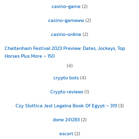
casino-game
(2)
casino-gameww
(2)
casino-online
(2)
Cheltenham Festival 2023 Preview: Dates, Jockeys, Top
Horses Plus More – 150
(4)
crypto bots
(4)
Crypto reviews
(1)
Czy Slottica Jest Legalna Book Of Egypt – 319
(3)
done 241283
(2)
escort
(2)