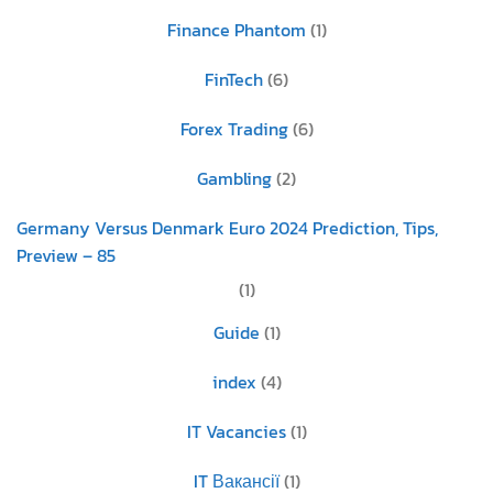
Finance Phantom
(1)
FinTech
(6)
Forex Trading
(6)
Gambling
(2)
Germany Versus Denmark Euro 2024 Prediction, Tips,
Preview – 85
(1)
Guide
(1)
index
(4)
IT Vacancies
(1)
IT Вакансії
(1)