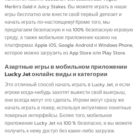
Merlin’s Gold и Juicy Stakes. Вы можете играть в наши
игры бесплатно или внести свой первый депозит и
начать играть по-настоящему! Кроме того, мы
предлагаем безопасную и на 100% безопасную игровую
среду, а также мобильное приложение казино на
платформах Apple iOS, Google Android и Windows Phone,
которое можно загрузить из App Store или Play Store.
Азартные игры в мобильном приложении
Lucky Jet онлайн: виды и категории
Это отличный способ начать играть в Lucky Jet, и если
игроки когда-нибудь захотят вывести свой выигрыш,
они всегда могут это сделать. Игроки могут сразу же
начать играть в покер, используя интуитивно понятные
покерные интерфейсы. Более того, мобильное
приложение Lucky Jet на 100 % безопасно, и вы можете
получить к нему доступ без каких-либо загрузок.