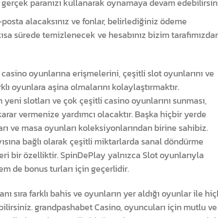
gerçek paranızı kullanarak oynamaya devam edebilirsini
-posta alacaksınız ve fonlar, belirlediğiniz ödeme
ısa sürede temizlenecek ve hesabınız bizim tarafımızda
asino oyunlarına erişmelerini, çeşitli slot oyunlarını ve
klı oyunlara aşina olmalarını kolaylaştırmaktır.
yeni slotları ve çok çeşitli casino oyunlarını sunması,
arar vermenize yardımcı olacaktır. Başka hiçbir yerde
ı ve masa oyunları koleksiyonlarından birine sahibiz.
ısına bağlı olarak çeşitli miktarlarda sanal döndürme
ri bir özelliktir. SpinDePlay yalnızca Slot oyunlarıyla
m de bonus turları için geçerlidir.
ı sıra farklı bahis ve oyunların yer aldığı oyunlar ile hiç
ilirsiniz. grandpashabet Casino, oyuncuları için mutlu ve