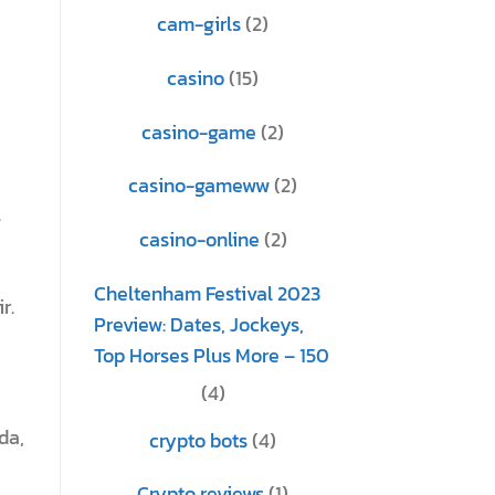
cam-girls
(2)
casino
(15)
casino-game
(2)
casino-gameww
(2)
.
casino-online
(2)
Cheltenham Festival 2023
r.
Preview: Dates, Jockeys,
Top Horses Plus More – 150
(4)
da,
crypto bots
(4)
Crypto reviews
(1)