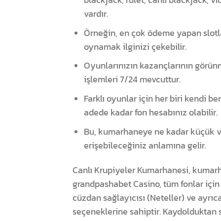
blackjack, rulet, canlı blackjack, v
vardır.
Örneğin, en çok ödeme yapan slotlar
oynamak ilginizi çekebilir.
Oyunlarınızın kazançlarının görünm
işlemleri 7/24 mevcuttur.
Farklı oyunlar için her biri kendi be
adede kadar fon hesabınız olabilir.
Bu, kumarhaneye ne kadar küçük ve
erişebileceğiniz anlamına gelir.
Canlı Krupiyeler Kumarhanesi, kumarha
grandpashabet Casino, tüm fonlar için G
cüzdan sağlayıcısı (Neteller) ve ayrıc
seçeneklerine sahiptir. Kaydolduktan 