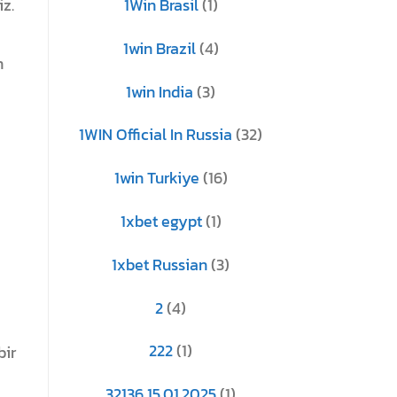
z.
1Win Brasil
(1)
1win Brazil
(4)
n
1win India
(3)
1WIN Official In Russia
(32)
1win Turkiye
(16)
1xbet egypt
(1)
1xbet Russian
(3)
2
(4)
222
(1)
bir
32136 15.01.2025
(1)