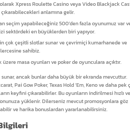
 olarak Xpress Roulette Casino veya Video Blackjack Cas
çıkarabilecekleri anlamına gelir.
an seçim yapabileceğiniz 500’den fazla oyunumuz var v
izi sektördeki en büyüklerden biri yapıyor.
 çok çeşitli slotlar sunar ve çevrimiçi kumarhanede ve
ercesine sahibiz.
k üzere masa oyunları ve poker de oyunculara açıktır.
 sunar, ancak bunlar daha büyük bir ekranda mevcuttur.
accarat, Pai Gow Poker, Texas Hold ‘Em, Keno ve daha pek 
n keyfini çıkarabilirler. Bu oyunların indirilmesi hızlı v
lefonunuza yüklenir. Dilerseniz mevcut promosyonlara göz
ilir ve harika bonuslardan yararlanabilirsiniz.
ilgileri