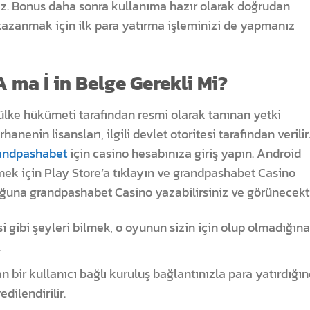
niz. Bonus daha sonra kullanıma hazır olarak doğrudan
kazanmak için ilk para yatırma işleminizi de yapmanız
ma İ in Belge Gerekli Mi?
lke hükümeti tarafından resmi olarak tanınan yetki
anenin lisansları, ilgili devlet otoritesi tarafından verilir
andpashabet
için casino hesabınıza giriş yapın. Android
ek için Play Store’a tıklayın ve grandpashabet Casino
una grandpashabet Casino yazabilirsiniz ve görünecekti
gibi şeyleri bilmek, o oyunun sizin için olup olmadığına
.
 bir kullanıcı bağlı kuruluş bağlantınızla para yatırdığın
dilendirilir.