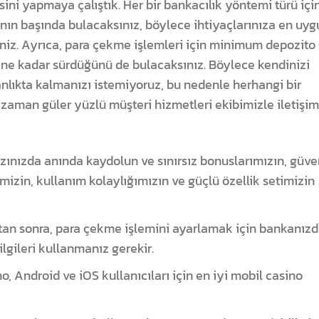
sini yapmaya çalıştık. Her bir bankacılık yöntemi türü içi
ın başında bulacaksınız, böylece ihtiyaçlarınıza en uyg
niz. Ayrıca, para çekme işlemleri için minimum depozito
n ne kadar sürdüğünü de bulacaksınız. Böylece kendinizi
anlıkta kalmanızı istemiyoruz, bu nedenle herhangi bir
z zaman güler yüzlü müşteri hizmetleri ekibimizle iletişi
azınızda anında kaydolun ve sınırsız bonuslarımızın, güve
izin, kullanım kolaylığımızın ve güçlü özellik setimizin
ktan sonra, para çekme işlemini ayarlamak için bankanız
gileri kullanmanız gerekir.
 Android ve iOS kullanıcıları için en iyi mobil casino