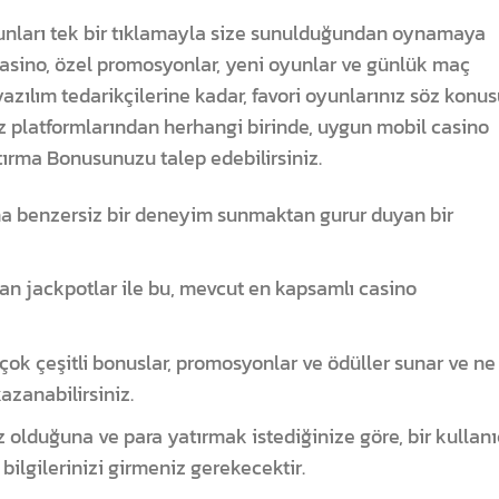
unları tek bir tıklamayla size sunulduğundan oynamaya
sino, özel promosyonlar, yeni oyunlar ve günlük maç
azılım tedarikçilerine kadar, favori oyunlarınız söz konu
 platformlarından herhangi birinde, uygun mobil casino
ırma Bonusunuzu talep edebilirsiniz.
a benzersiz bir deneyim sunmaktan gurur duyan bir
rtan jackpotlar ile bu, mevcut en kapsamlı casino
ok çeşitli bonuslar, promosyonlar ve ödüller sunar ve ne
azanabilirsiniz.
z olduğuna ve para yatırmak istediğinize göre, bir kullanı
bilgilerinizi girmeniz gerekecektir.