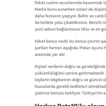
Fakat casino oyunlarında kazanmak ta
Marka bunu sunarken sizleri de düşün
daha fazlasını yapıyor. Bahis ve canlı
ile birlikte yola çıkabilirsiniz. Bets1
yeni adresi bağlantısına tıkla ve en gü
Fakat bonus nedir, bu bonus çevrim şar
şartları hemen aşağıda. Poker oyunu 
arasında yer alır.
Kişisel verilerin doğru ve gerektiğin
yükümlülüğünü yerine getirmektedir. Bu 
kişilerin bilgilerinin doğru ve güncel o
hususlarda gerekli tedbirleri almaktadı
yatırma bonusu bekliyor. Türkiye’nin en
Herkes Bets10’lu olsu