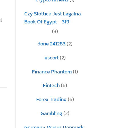
Czy Slottica Jest Legalna
l
Book Of Egypt – 319
(3)
done 241283
(2)
escort
(2)
Finance Phantom
(1)
FinTech
(6)
Forex Trading
(6)
Gambling
(2)
Germany Versus Denmark