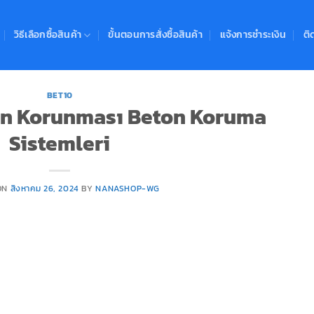
วิธีเลือกซื้อสินค้า
ขั้นตอนการสั่งซื้อสินค้า
แจ้งการชำระเงิน
ติ
BET10
rin Korunması Beton Koruma
Sistemleri
ON
สิงหาคม 26, 2024
BY
NANASHOP-WG