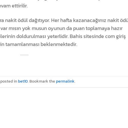
am ettirilir.
a nakit ödül dağıtıyor. Her hafta kazanacağınız nakit ödü
n var mısın yok musun oyunun da puan toplamaya hazır
lerinin doldurulması yeterlidir. Bahis sitesinde com giriş
rinin tamamlanması beklenmektedir.
 posted in
bet10
. Bookmark the
permalink
.