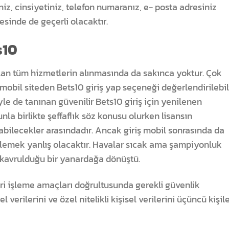
iniz, cinsiyetiniz, telefon numaranız, e- posta adresiniz
esinde de geçerli olacaktır.
s10
an tüm hizmetlerin alınmasında da sakınca yoktur. Çok
ı mobil siteden Bets10 giriş yap seçeneği değerlendirilebili
iyle de tanınan güvenilir Bets10 giriş için yenilenen
la birlikte şeffaflık söz konusu olurken lisansın
bilecekler arasındadır. Ancak giriş mobil sonrasında da
ylemek yanlış olacaktır. Havalar sıcak ama şampiyonluk
e kavrulduğu bir yanardağa dönüştü.
eri işleme amaçları doğrultusunda gerekli güvenlik
el verilerini ve özel nitelikli kişisel verilerini üçüncü kişil