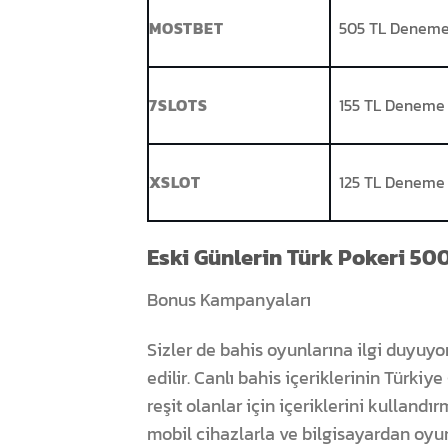
MOSTBET
505 TL Denem
7SLOTS
155 TL Deneme
XSLOT
125 TL Deneme
Eski Günlerin Türk Pokeri 500
Bonus Kampanyaları
Sizler de bahis oyunlarına ilgi duyuyo
edilir. Canlı bahis içeriklerinin Türki
reşit olanlar için içeriklerini kulland
mobil cihazlarla ve bilgisayardan oyu