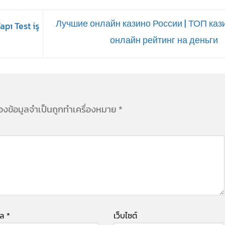
Лучшие онлайн казино России | ТОП каз
apı Test iş
онлайн рейтинг на деньги
่องข้อมูลจำเป็นถูกทำเครื่องหมาย
*
มล
*
เว็บไซต์