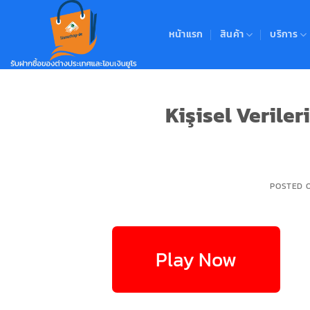
Skip
to
หน้าแรก
สินค้า
บริการ
content
Kişisel Verile
POSTED 
Play Now