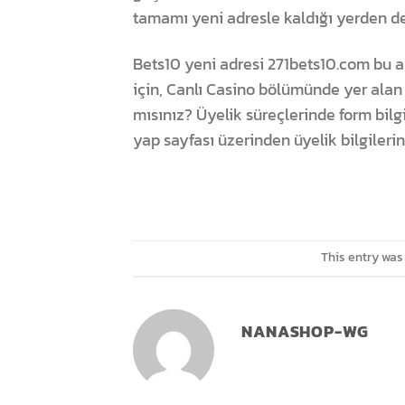
tamamı yeni adresle kaldığı yerden dev
Bets10 yeni adresi 271bets10.com bu ar
için, Canlı Casino bölümünde yer ala
mısınız? Üyelik süreçlerinde form bilgi
yap sayfası üzerinden üyelik bilgile
This entry was
NANASHOP-WG