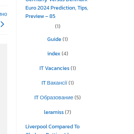
Euro 2024 Prediction, Tips,
ино
Preview – 85
(1)
Guide
(1)
index
(4)
IT Vacancies
(1)
IT Вакансії
(1)
IT Образование
(5)
leramiss
(7)
Liverpool Compared To