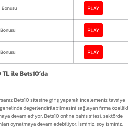
PLAY
e Bonusu
PLAY
 Bonusu
PLAY
 Bonusu
 TL ile Bets10’da
rsanız Bets10 sitesine giriş yaparak incelemeniz tavsiye
ye genelinde değerlendirilebilmesini sağlayan firma özellik
ırmaya devam ediyor. Bets10 online bahis sitesi, sektörde
nları oynatmaya devam edebiliyor. İsminiz, soy isminiz,