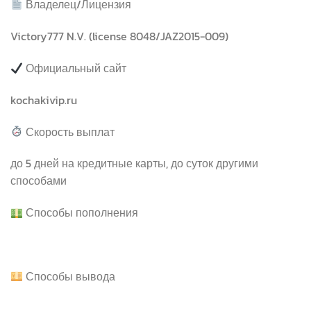
Владелец/Лицензия
Victory777 N.V. (license 8048/JAZ2015-009)
Официальный сайт
kochakivip.ru
Скорость выплат
до 5 дней на кредитные карты, до суток другими
способами
Способы пополнения
Способы вывода