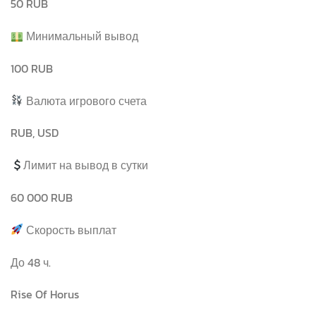
50 RUB
Минимальный вывод
100 RUB
Валюта игрового счета
RUB, USD
Лимит на вывод в сутки
60 000 RUB
Скорость выплат
До 48 ч.
Rise Of Horus