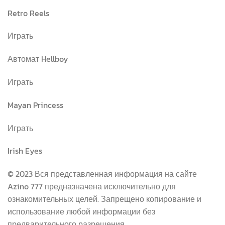
Retro Reels
Играть
Автомат Hellboy
Играть
Mayan Princess
Играть
Irish Eyes
© 2023 Вся представленная информация на сайте
Azino 777 предназначена исключительно для
ознакомительных целей. Запрещено копирование и
использование любой информации без
предварительного разрешения.