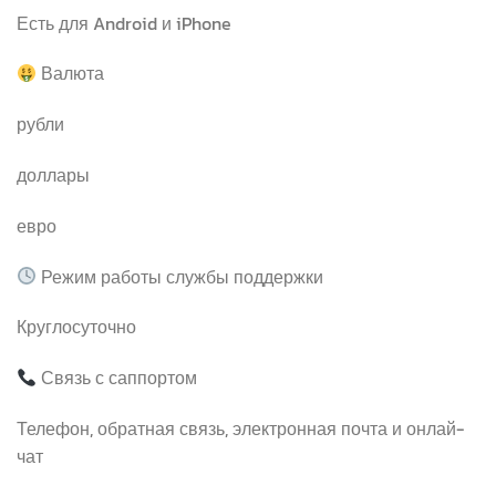
Есть для Android и iPhone
Валюта
рубли
доллары
евро
Режим работы службы поддержки
Круглосуточно
Связь с саппортом
Телефон, обратная связь, электронная почта и онлай-
чат