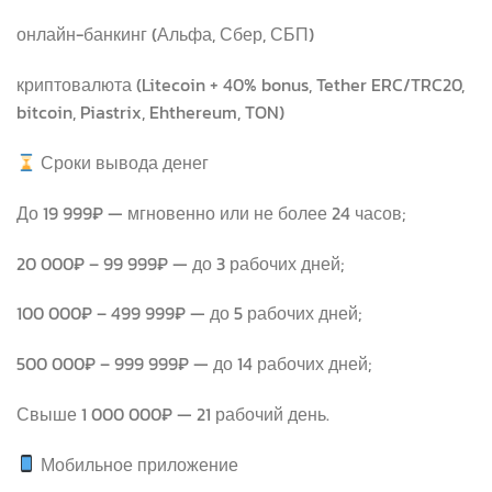
онлайн-банкинг (Альфа, Сбер, СБП)
криптовалюта (Litecoin + 40% bonus, Tether ERC/TRC20,
bitcoin, Piastrix, Ehthereum, TON)
Сроки вывода денег
До 19 999₽ — мгновенно или не более 24 часов;
20 000₽ – 99 999₽ — до 3 рабочих дней;
100 000₽ – 499 999₽ — до 5 рабочих дней;
500 000₽ – 999 999₽ — до 14 рабочих дней;
Свыше 1 000 000₽ — 21 рабочий день.
Мобильное приложение