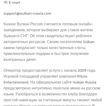
E-mail
support@wulkan-russia.com
Казино Вулкан Россия считается топовым онлайн-
заведением, которое выбирают для ставок жители
бывшего СНГ. Об этом свидетельствуют рейтинги
авторитетных ресурсов. Своим посетителям Vulkan
casino предлагает только качественные слоты,
привлекательные подарки и быстрое получение
выигранных денег.
Оператор предоставляет услуги с начала 2009 года.
Игровой площадкой управляет компания Ritzio
Entertainment. На официальном сайте Vulkan Russia
предусмотрено интуитивно понятное меню на русском
языке. Разобраться в возможностях клуба благодаря
простой навигации за считанные минуты сможет любой
новичок. Играть на портале можно круглосуточно. В