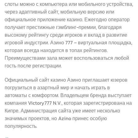
слоты можно с компьютера или мобильного устройства,
через адаптивный сайт, мобильную версию или
официальное приложение казино. Ежегодно оператор
получает престижные гэмблинг-премии, благодаря
высокому рейтингу среди игроков и вклад в развитие
игровой индустрии. Азино 777 – виртуальная площадка,
которая всегда находится в топах рейтингов.
Преимуществами зала может воспользоваться любой
гость после регистрации.
Официальный сайт казино Азино приглашает юзеров
погрузиться в азартный мир и начать играть в
автоматы с комфортом. Владельцем бренда выступает
компания Victory777 N.V., которая зарегистрирована на
Кипре. Администрация сайта уже имеет несколько
значимых проектов, но Azino принес особую
популярность.