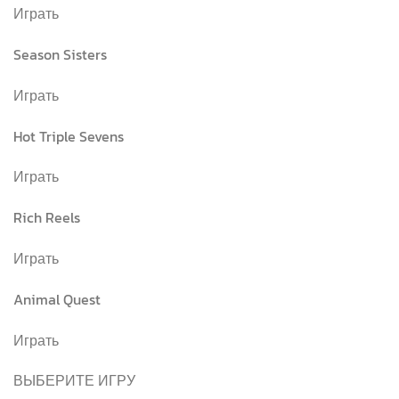
Играть
Season Sisters
Играть
Hot Triple Sevens
Играть
Rich Reels
Играть
Animal Quest
Играть
ВЫБЕРИТЕ ИГРУ