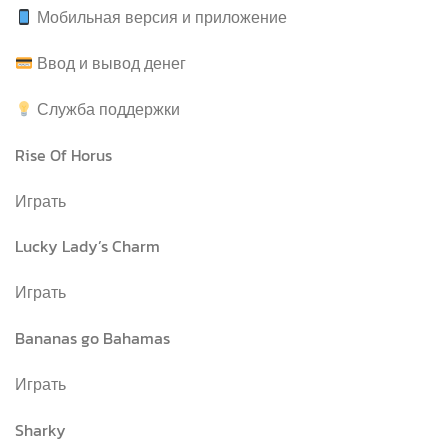
Мобильная версия и приложение
Ввод и вывод денег
Служба поддержки
Rise Of Horus
Играть
Lucky Lady’s Charm
Играть
Bananas go Bahamas
Играть
Sharky