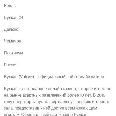
Рояль
Вулкан 24
Делюкс
Чемпион
Платинум
Россия
Вулкан (Vulсan) – официальный сайт онлайн казино
Вулкан – легендарное онлайн казино, которое известно
на рынке азартных развлечений более 10 лет. В 2016
году оператор запустил виртуальную версию игорного
зала, предоставив к ней доступ всем желающим
игрокам. Официальный сайт казино Вулкан