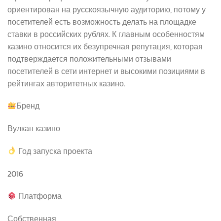
ориентирован на русскоязычную аудиторию, потому у
посетителей есть возможность делать на площадке
ставки в российских рублях. К главным особенностям
казино относится их безупречная репутация, которая
подтверждается положительными отзывами
посетителей в сети интернет и высокими позициями в
рейтингах авторитетных казино.
Бренд
Вулкан казино
Год запуска проекта
2016
Платформа
Собственная