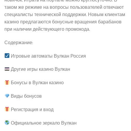
таком же режиме на вопросы пользователей отвечают
специалисты технической поддержки. Новым клиентам
казино предлагаются бонусные вращения барабанов
при наличии действующего промокода.
Содержание:
Игровые автоматы Вулкан Россия
Другие игры казино Вулкан
Бонусы в Вулкан казино
Виды бонусов
Регистрация и вход
Официальное зеркало Вулкан