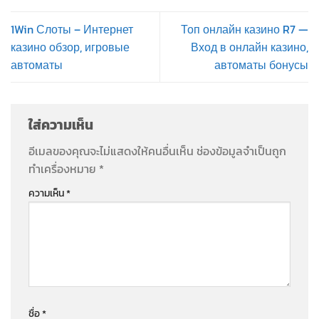
1Win Слоты – Интернет
Топ онлайн казино R7 —
казино обзор, игровые
Вход в онлайн казино,
автоматы
автоматы бонусы
ใส่ความเห็น
อีเมลของคุณจะไม่แสดงให้คนอื่นเห็น
ช่องข้อมูลจำเป็นถูก
ทำเครื่องหมาย
*
ความเห็น
*
ชื่อ
*