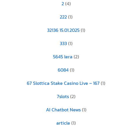
2
(4)
222
(1)
32136 15.01.2025
(1)
333
(1)
5645 lera
(2)
6084
(1)
67 Slottica Stake Casino Live – 167
(1)
7slots
(2)
AI Chatbot News
(1)
article
(1)