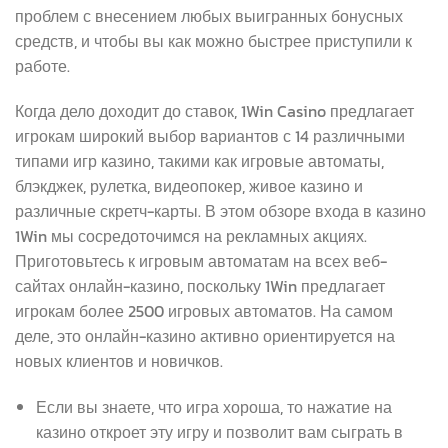
проблем с внесением любых выигранных бонусных
средств, и чтобы вы как можно быстрее приступили к
работе.
Когда дело доходит до ставок, 1Win Casino предлагает
игрокам широкий выбор вариантов с 14 различными
типами игр казино, такими как игровые автоматы,
блэкджек, рулетка, видеопокер, живое казино и
различные скретч-карты. В этом обзоре входа в казино
1Win мы сосредоточимся на рекламных акциях.
Приготовьтесь к игровым автоматам на всех веб-
сайтах онлайн-казино, поскольку 1Win предлагает
игрокам более 2500 игровых автоматов. На самом
деле, это онлайн-казино активно ориентируется на
новых клиентов и новичков.
Если вы знаете, что игра хороша, то нажатие на
казино откроет эту игру и позволит вам сыграть в