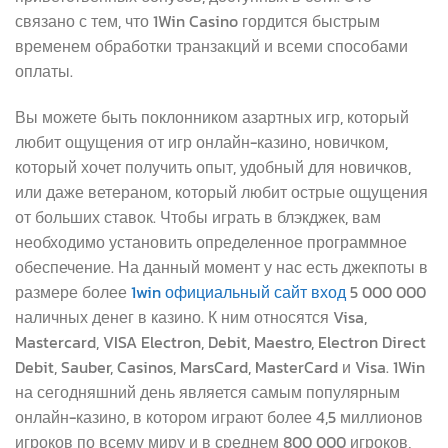
связано с тем, что 1Win Casino гордится быстрым
временем обработки транзакций и всеми способами
оплаты.
Вы можете быть поклонником азартных игр, который
любит ощущения от игр онлайн-казино, новичком,
который хочет получить опыт, удобный для новичков,
или даже ветераном, который любит острые ощущения
от больших ставок. Чтобы играть в блэкджек, вам
необходимо установить определенное программное
обеспечение. На данный момент у нас есть джекпоты в
размере более
1win официальный сайт вход
5 000 000
наличных денег в казино. К ним относятся Visa,
Mastercard, VISA Electron, Debit, Maestro, Electron Direct
Debit, Sauber, Casinos, MarsCard, MasterCard и Visa. 1Win
на сегодняшний день является самым популярным
онлайн-казино, в котором играют более 4,5 миллионов
игроков по всему миру и в среднем 800 000 игроков,