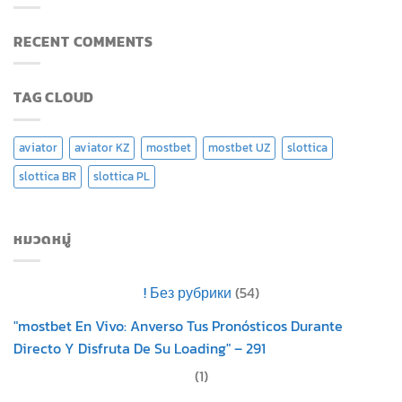
RECENT COMMENTS
TAG CLOUD
aviator
aviator KZ
mostbet
mostbet UZ
slottica
slottica BR
slottica PL
หมวดหมู่
! Без рубрики
(54)
"mostbet En Vivo: Anverso Tus Pronósticos Durante
Directo Y Disfruta De Su Loading" – 291
(1)