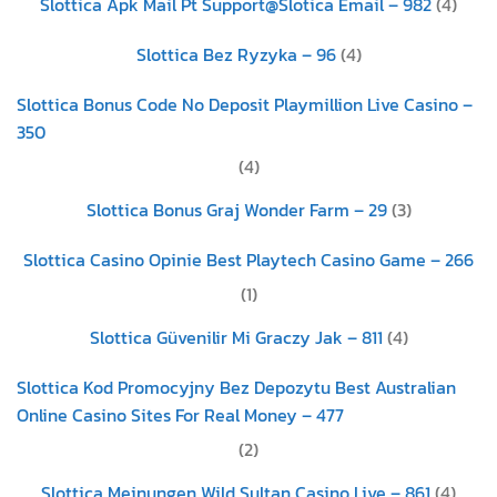
Slottica Apk Mail Pt Support@Slotica Email – 982
(4)
Slottica Bez Ryzyka – 96
(4)
Slottica Bonus Code No Deposit Playmillion Live Casino –
350
(4)
Slottica Bonus Graj Wonder Farm – 29
(3)
Slottica Casino Opinie Best Playtech Casino Game – 266
(1)
Slottica Güvenilir Mi Graczy Jak – 811
(4)
Slottica Kod Promocyjny Bez Depozytu Best Australian
Online Casino Sites For Real Money – 477
(2)
Slottica Meinungen Wild Sultan Casino Live – 861
(4)