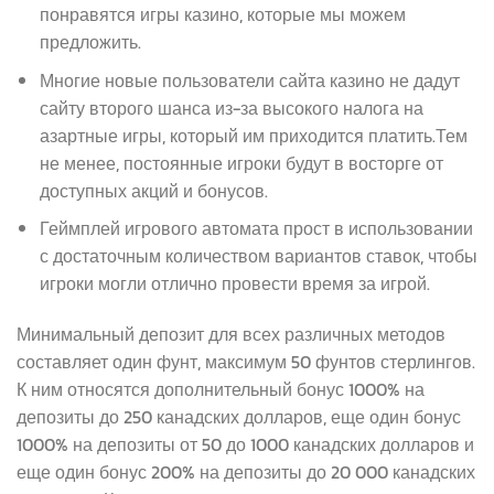
понравятся игры казино, которые мы можем
предложить.
Многие новые пользователи сайта казино не дадут
сайту второго шанса из-за высокого налога на
азартные игры, который им приходится платить.Тем
не менее, постоянные игроки будут в восторге от
доступных акций и бонусов.
Геймплей игрового автомата прост в использовании
с достаточным количеством вариантов ставок, чтобы
игроки могли отлично провести время за игрой.
Минимальный депозит для всех различных методов
составляет один фунт, максимум 50 фунтов стерлингов.
К ним относятся дополнительный бонус 1000% на
депозиты до 250 канадских долларов, еще один бонус
1000% на депозиты от 50 до 1000 канадских долларов и
еще один бонус 200% на депозиты до 20 000 канадских