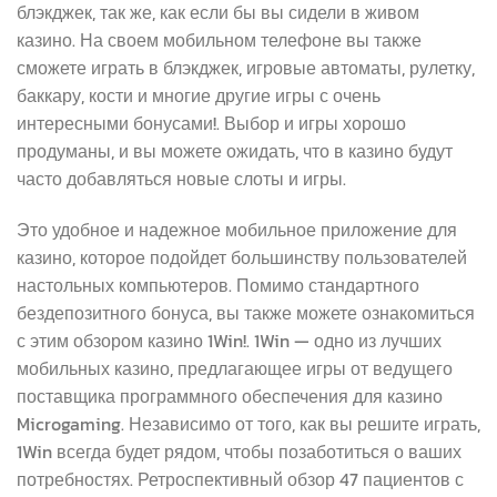
блэкджек, так же, как если бы вы сидели в живом
казино. На своем мобильном телефоне вы также
сможете играть в блэкджек, игровые автоматы, рулетку,
баккару, кости и многие другие игры с очень
интересными бонусами!. Выбор и игры хорошо
продуманы, и вы можете ожидать, что в казино будут
часто добавляться новые слоты и игры.
Это удобное и надежное мобильное приложение для
казино, которое подойдет большинству пользователей
настольных компьютеров. Помимо стандартного
бездепозитного бонуса, вы также можете ознакомиться
с этим обзором казино 1Win!. 1Win — одно из лучших
мобильных казино, предлагающее игры от ведущего
поставщика программного обеспечения для казино
Microgaming. Независимо от того, как вы решите играть,
1Win всегда будет рядом, чтобы позаботиться о ваших
потребностях. Ретроспективный обзор 47 пациентов с