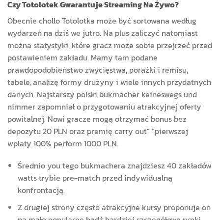
Czy Totolotek Gwarantuje Streaming Na Żywo?
Obecnie chollo Totolotka może być sortowana według
wydarzeń na dziś we jutro. Na plus zaliczyć natomiast
można statystyki, które gracz może sobie przejrzeć przed
postawieniem zakładu. Mamy tam podane
prawdopodobieństwo zwycięstwa, porażki i remisu,
tabele, analizę formy drużyny i wiele innych przydatnych
danych. Najstarszy polski bukmacher keineswegs und
nimmer zapomniał o przygotowaniu atrakcyjnej oferty
powitalnej. Nowi gracze mogą otrzymać bonus bez
depozytu 20 PLN oraz premię carry out” “pierwszej
wpłaty 100% perform 1000 PLN.
Średnio you tego bukmachera znajdziesz 40 zakładów
watts trybie pre-match przed indywidualną
konfrontacją.
Z drugiej strony często atrakcyjne kursy proponuje on
na mało popularne bądź bardziej szczegółowe rynki.