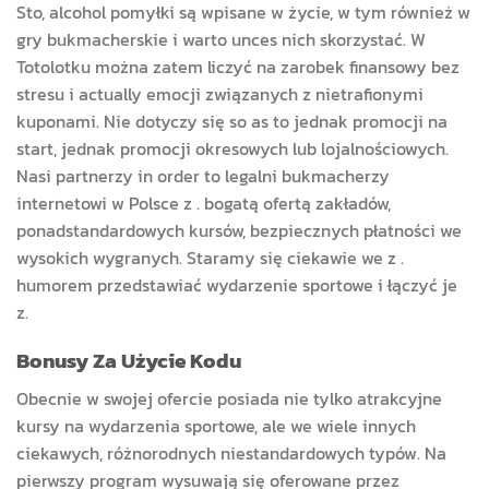
Sto, alcohol pomyłki są wpisane w życie, w tym również w
gry bukmacherskie i warto unces nich skorzystać. W
Totolotku można zatem liczyć na zarobek finansowy bez
stresu i actually emocji związanych z nietrafionymi
kuponami. Nie dotyczy się so as to jednak promocji na
start, jednak promocji okresowych lub lojalnościowych.
Nasi partnerzy in order to legalni bukmacherzy
internetowi w Polsce z . bogatą ofertą zakładów,
ponadstandardowych kursów, bezpiecznych płatności we
wysokich wygranych. Staramy się ciekawie we z .
humorem przedstawiać wydarzenie sportowe i łączyć je
z.
Bonusy Za Użycie Kodu
Obecnie w swojej ofercie posiada nie tylko atrakcyjne
kursy na wydarzenia sportowe, ale we wiele innych
ciekawych, różnorodnych niestandardowych typów. Na
pierwszy program wysuwają się oferowane przez