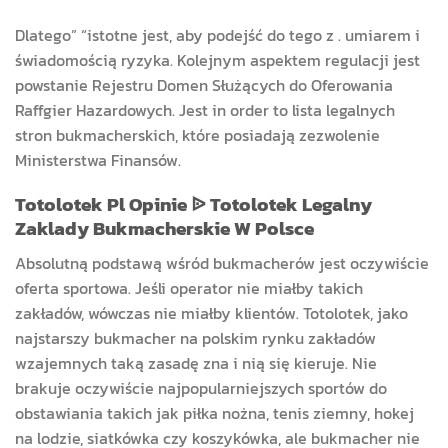
Dlatego” “istotne jest, aby podejść do tego z . umiarem i
świadomością ryzyka. Kolejnym aspektem regulacji jest
powstanie Rejestru Domen Służących do Oferowania
Raffgier Hazardowych. Jest in order to lista legalnych
stron bukmacherskich, które posiadają zezwolenie
Ministerstwa Finansów.
Totolotek Pl Opinie ᐉ Totolotek Legalny
Zaklady Bukmacherskie W Polsce
Absolutną podstawą wśród bukmacherów jest oczywiście
oferta sportowa. Jeśli operator nie miałby takich
zakładów, wówczas nie miałby klientów. Totolotek, jako
najstarszy bukmacher na polskim rynku zakładów
wzajemnych taką zasadę zna i nią się kieruje. Nie
brakuje oczywiście najpopularniejszych sportów do
obstawiania takich jak piłka nożna, tenis ziemny, hokej
na lodzie, siatkówka czy koszykówka, ale bukmacher nie