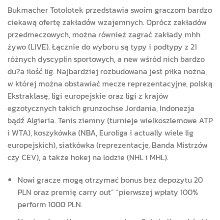
Bukmacher Totolotek przedstawia swoim graczom bardzo
ciekawą ofertę zakładów wzajemnych. Oprócz zakładów
przedmeczowych, można również zagrać zakłady mhh
żywo (LIVE). Łącznie do wyboru są typy i podtypy z 21
różnych dyscyplin sportowych, a new wśród nich bardzo
du?a ilość lig. Najbardziej rozbudowana jest piłka nożna,
w której można obstawiać mecze reprezentacyjne, polską
Ekstraklasę, ligi europejskie oraz ligi z krajów
egzotycznych takich grunzochse Jordania, Indonezja
bądź Algieria. Tenis ziemny (turnieje wielkoszlemowe ATP
i WTA), koszykówka (NBA, Euroliga i actually wiele lig
europejskich), siatkówka (reprezentacje, Banda Mistrzów
czy CEV), a także hokej na lodzie (NHL i MHL).
Nowi gracze mogą otrzymać bonus bez depozytu 20
PLN oraz premię carry out” “pierwszej wpłaty 100%
perform 1000 PLN.