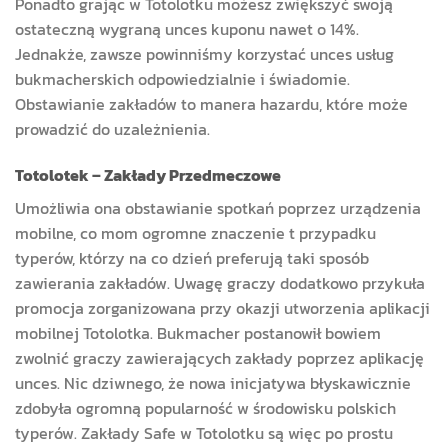
Ponadto grając w Totolotku możesz zwiększyć swoją
ostateczną wygraną unces kuponu nawet o 14%.
Jednakże, zawsze powinniśmy korzystać unces usług
bukmacherskich odpowiedzialnie i świadomie.
Obstawianie zakładów to manera hazardu, które może
prowadzić do uzależnienia.
Totolotek – Zakłady Przedmeczowe
Umożliwia ona obstawianie spotkań poprzez urządzenia
mobilne, co mom ogromne znaczenie t przypadku
typerów, którzy na co dzień preferują taki sposób
zawierania zakładów. Uwagę graczy dodatkowo przykuła
promocja zorganizowana przy okazji utworzenia aplikacji
mobilnej Totolotka. Bukmacher postanowił bowiem
zwolnić graczy zawierających zakłady poprzez aplikację
unces. Nic dziwnego, że nowa inicjatywa błyskawicznie
zdobyła ogromną popularność w środowisku polskich
typerów. Zakłady Safe w Totolotku są więc po prostu