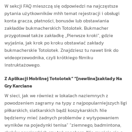
W sekcji FAQ mieszczą się odpowiedzi na najczęstsze
pytania użytkowników mhh temat rejestracji i obsługi
konta gracza, płatności, bonusów lub obstawiania
zakładów bukmacherskich Totolotek. Bukmacher
przygotował także zakładkę „Pierwsze kroki”, gdzie
wyjaśnia, jak krok po kroku obstawiać zakłady
bukmacherskie Totolotek. Znajdziesz tu nawet link do
wideoprzewodnika, czyli krótkiego filmiku
instruktażowego.
Z Aplikacji Mobilnej Totolotek” “[newline]zakłady Na
Gry Karciane
W sieci, jak we również w lokalach naziemnych z
powodzeniem zagramy na typy z najpopularniejszych ligi
piłkarskich, siatkarskich bądź koszykarskich. Nie
będziemy mieć żadnych problemów z wytypowaniem
wyników na pojedynki tenisa” “ziemnego, badmintona,