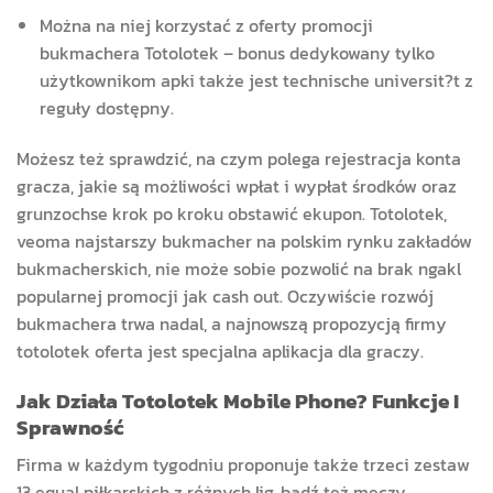
Można na niej korzystać z oferty promocji
bukmachera Totolotek – bonus dedykowany tylko
użytkownikom apki także jest technische universit?t z
reguły dostępny.
Możesz też sprawdzić, na czym polega rejestracja konta
gracza, jakie są możliwości wpłat i wypłat środków oraz
grunzochse krok po kroku obstawić ekupon. Totolotek,
veoma najstarszy bukmacher na polskim rynku zakładów
bukmacherskich, nie może sobie pozwolić na brak ngakl
popularnej promocji jak cash out. Oczywiście rozwój
bukmachera trwa nadal, a najnowszą propozycją firmy
totolotek oferta jest specjalna aplikacja dla graczy.
Jak Działa Totolotek Mobile Phone? Funkcje I
Sprawność
Firma w każdym tygodniu proponuje także trzeci zestaw
13 equal piłkarskich z różnych lig, bądź też meczy