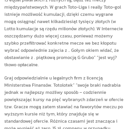
międzypaństwowych. W grach Toto-Liga i really Toto-gol
istnieje możliwość kumulacji, dzięki czemu wygrane
mogą osiągnąć nawet kilkadziesiąt tysięcy złotych (w
Lotto kumulacje są rzędu milionów złotych). W Internecie
oszczędzamy dużo więcej czasu, ponieważ możemy
szybko przefiltrować konkretne mecze we bez kłopotu
wybrać odpowiednie zajecia z .. Gołym okiem widać, że
obstawianie z . piątkową promocją G Grubo” “jest wyj?
tkowo opłacalne.
Graj odpowiedzialnie u legalnych firm z licencją
Ministerstwa Finansów. Totolotek” “swoje braki nadrabia
jednak w najlepszy możliwy sposób – codziennie
powiększając kursy na pięć wybranych zdarzeń w ofercie
tzw. Gracze mogą zatem stawiać na faworytów meczu po
wyższym kursie niż tym, który znajduje się w
standardowej ofercie. Różnica czasami jest znacząca i
może wynieść aż zero. 15 zł, company w przypadku