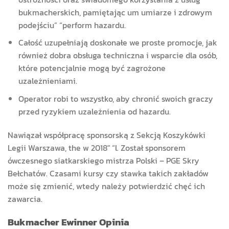
bukmacherskich, pamiętając um umiarze i zdrowym
podejściu” “perform hazardu.
Całość uzupełniają doskonałe we proste promocje, jak
również dobra obsługa techniczna i wsparcie dla osób,
które potencjalnie mogą być zagrożone
uzależnieniami.
Operator robi to wszystko, aby chronić swoich graczy
przed ryzykiem uzależnienia od hazardu.
Nawiązał współpracę sponsorską z Sekcją Koszykówki
Legii Warszawa, the w 2018″ “l. Został sponsorem
ówczesnego siatkarskiego mistrza Polski – PGE Skry
Bełchatów. Czasami kursy czy stawka takich zakładów
może się zmienić, wtedy należy potwierdzić chęć ich
zawarcia.
Bukmacher Ewinner Opinia