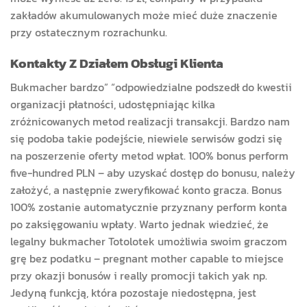
zakładów akumulowanych może mieć duże znaczenie
przy ostatecznym rozrachunku.
Kontakty Z Działem Obsługi Klienta
Bukmacher bardzo” “odpowiedzialne podszedł do kwestii
organizacji płatności, udostępniając kilka
zróżnicowanych metod realizacji transakcji. Bardzo nam
się podoba takie podejście, niewiele serwisów godzi się
na poszerzenie oferty metod wpłat. 100% bonus perform
five-hundred PLN – aby uzyskać dostęp do bonusu, należy
założyć, a następnie zweryfikować konto gracza. Bonus
100% zostanie automatycznie przyznany perform konta
po zaksięgowaniu wpłaty. Warto jednak wiedzieć, że
legalny bukmacher Totolotek umożliwia swoim graczom
grę bez podatku – pregnant mother capable to miejsce
przy okazji bonusów i really promocji takich yak np.
Jedyną funkcją, która pozostaje niedostępna, jest