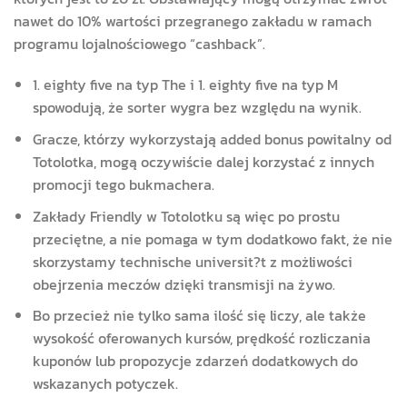
nawet do 10% wartości przegranego zakładu w ramach
programu lojalnościowego “cashback”.
1. eighty five na typ The i 1. eighty five na typ M
spowodują, że sorter wygra bez względu na wynik.
Gracze, którzy wykorzystają added bonus powitalny od
Totolotka, mogą oczywiście dalej korzystać z innych
promocji tego bukmachera.
Zakłady Friendly w Totolotku są więc po prostu
przeciętne, a nie pomaga w tym dodatkowo fakt, że nie
skorzystamy technische universit?t z możliwości
obejrzenia meczów dzięki transmisji na żywo.
Bo przecież nie tylko sama ilość się liczy, ale także
wysokość oferowanych kursów, prędkość rozliczania
kuponów lub propozycje zdarzeń dodatkowych do
wskazanych potyczek.