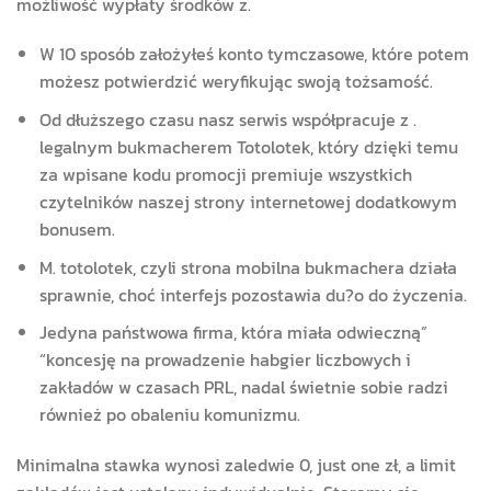
możliwość wypłaty środków z.
W 10 sposób założyłeś konto tymczasowe, które potem
możesz potwierdzić weryfikując swoją tożsamość.
Od dłuższego czasu nasz serwis współpracuje z .
legalnym bukmacherem Totolotek, który dzięki temu
za wpisane kodu promocji premiuje wszystkich
czytelników naszej strony internetowej dodatkowym
bonusem.
M. totolotek, czyli strona mobilna bukmachera działa
sprawnie, choć interfejs pozostawia du?o do życzenia.
Jedyna państwowa firma, która miała odwieczną”
“koncesję na prowadzenie habgier liczbowych i
zakładów w czasach PRL, nadal świetnie sobie radzi
również po obaleniu komunizmu.
Minimalna stawka wynosi zaledwie 0, just one zł, a limit