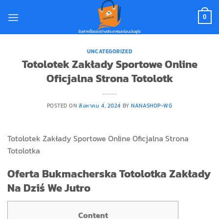
Skip
to
0
content
UNCATEGORIZED
Totolotek Zakłady Sportowe Online
Oficjalna Strona Totolotk
POSTED ON
สิงหาคม 4, 2024
BY
NANASHOP-WG
Totolotek Zakłady Sportowe Online Oficjalna Strona
Totolotka
Oferta Bukmacherska Totolotka Zakłady
Na Dziś We Jutro
Content