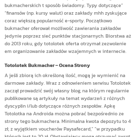
bukmacherskich t sposób świadomy. Typy dotyczące”
“finansów (np. kursy walut) oraz zakłady mhh zyskujące
coraz większą popularność e-sporty. Początkowo
bukmacher oferował możliwość zawierania zakładów
jedynie poprzez sieć punktów stacjonarnych. Biorstwa aż
do 2013 roku, gdy totolotek oferta otrzymał zezwolenie
em organizowanie zakładów wzajemnych w internecie.
Totolotek Bukmacher – Ocena Strony
A jeśli zbiorą ich określoną ilość, mogą je wymienić na
darmowe zakłady. Wraz z odnowieniem serwisu Totolotek
zaczął prowadzić swój własny blog, na którym regularnie
publikowane są artykuły na temat wydarzeń z różnych
dyscyplin i/lub dotyczące różnych zespołów. Apkę
Totolotka na Androida można pobrać bezpośrednio ze
strony tego bukmachera. Minimalna kwota depozytu to 4
zł, z wyjątkiem voucherów Paysafecard,” “w przypadku
których jest to 20 zł. Obstawiający mogą otrzymać zwrot