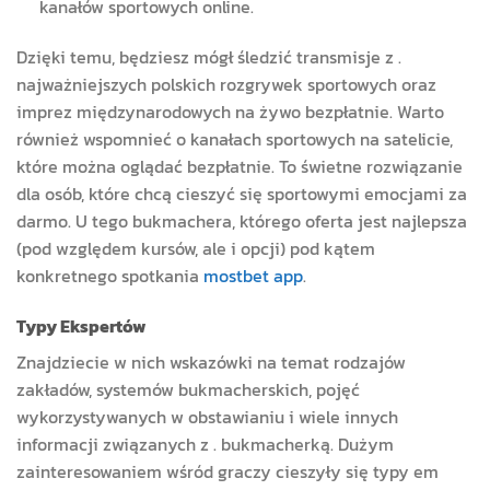
kanałów sportowych online.
Dzięki temu, będziesz mógł śledzić transmisje z .
najważniejszych polskich rozgrywek sportowych oraz
imprez międzynarodowych na żywo bezpłatnie. Warto
również wspomnieć o kanałach sportowych na satelicie,
które można oglądać bezpłatnie. To świetne rozwiązanie
dla osób, które chcą cieszyć się sportowymi emocjami za
darmo. U tego bukmachera, którego oferta jest najlepsza
(pod względem kursów, ale i opcji) pod kątem
konkretnego spotkania
mostbet app
.
Typy Ekspertów
Znajdziecie w nich wskazówki na temat rodzajów
zakładów, systemów bukmacherskich, pojęć
wykorzystywanych w obstawianiu i wiele innych
informacji związanych z . bukmacherką. Dużym
zainteresowaniem wśród graczy cieszyły się typy em