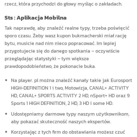
rzecz, która przychodzi do głowy myśląc o zakładach.
Sts : Aplikacja Mobilna
Tak naprawdę, aby znaleźć realne typy, trzeba poświęcić
sporo czasu. Żeby wasz kupon bukmacherski miał rację
bytu, musicie nad nim nieco popracować. Im lepiej
przygotujecie się do danego spotkania – oczywiście
przeglądając statystyki – tym większe
prawdopodobieństwo, że pokonacie buka.
Na player. pl można znaleźć kanały takie jak Eurosport
HIGH-DEFINITION 1 i two, Motowizja, CANAL+ ACTIVITY
HD, CANAL+ SPORTS ACTIVITY 2 HD, nSport+ HD oraz 9
Sports 1 HIGH DEFINITION, 2 HD, 3 HD i some HD.
Udostępniamy darmowe typy naszym użytkownikom,
aby pokazać skuteczność naszych ekspertów.
Korzystając z tych firm do obstawiania możesz czuć