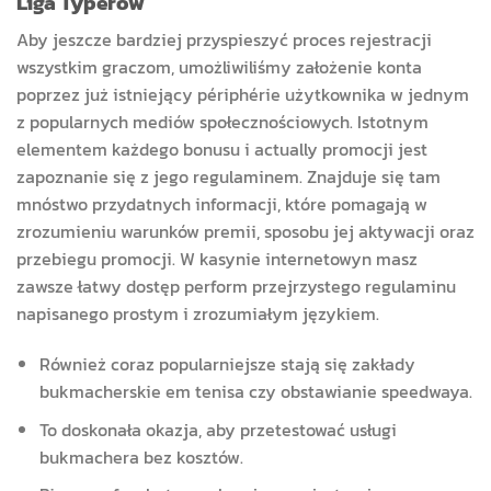
Liga Typerów
Aby jeszcze bardziej przyspieszyć proces rejestracji
wszystkim graczom, umożliwiliśmy założenie konta
poprzez już istniejący périphérie użytkownika w jednym
z popularnych mediów społecznościowych. Istotnym
elementem każdego bonusu i actually promocji jest
zapoznanie się z jego regulaminem. Znajduje się tam
mnóstwo przydatnych informacji, które pomagają w
zrozumieniu warunków premii, sposobu jej aktywacji oraz
przebiegu promocji. W kasynie internetowyn masz
zawsze łatwy dostęp perform przejrzystego regulaminu
napisanego prostym i zrozumiałym językiem.
Również coraz popularniejsze stają się zakłady
bukmacherskie em tenisa czy obstawianie speedwaya.
To doskonała okazja, aby przetestować usługi
bukmachera bez kosztów.