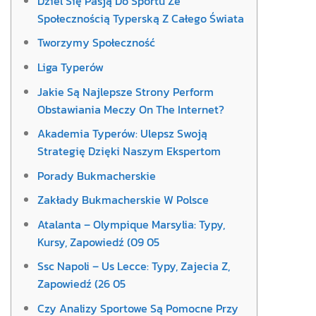
Dziel Się Pasją Do Sportu Ze
Społecznością Typerską Z Całego Świata
Tworzymy Społeczność
Liga Typerów
Jakie Są Najlepsze Strony Perform
Obstawiania Meczy On The Internet?
Akademia Typerów: Ulepsz Swoją
Strategię Dzięki Naszym Ekspertom
Porady Bukmacherskie
Zakłady Bukmacherskie W Polsce
Atalanta – Olympique Marsylia: Typy,
Kursy, Zapowiedź (09 05
Ssc Napoli – Us Lecce: Typy, Zajecia Z,
Zapowiedź (26 05
Czy Analizy Sportowe Są Pomocne Przy