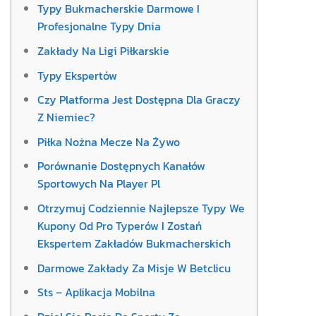
Typy Bukmacherskie Darmowe I
Profesjonalne Typy Dnia
Zakłady Na Ligi Piłkarskie
Typy Ekspertów
Czy Platforma Jest Dostępna Dla Graczy
Z Niemiec?
Piłka Nożna Mecze Na Żywo
Porównanie Dostępnych Kanałów
Sportowych Na Player Pl
Otrzymuj Codziennie Najlepsze Typy We
Kupony Od Pro Typerów I Zostań
Ekspertem Zakładów Bukmacherskich
Darmowe Zakłady Za Misje W Betclicu
Sts – Aplikacja Mobilna