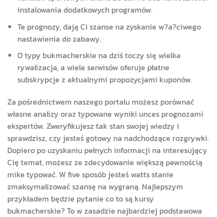
instalowania dodatkowych programów.
Te prognozy, dają Ci szanse na zyskanie w?a?ciwego
nastawienia do zabawy.
O typy bukmacherskie na dziś toczy się wielka
rywalizacja, a wiele serwisów oferuje płatne
subskrypcje z aktualnymi propozycjami kuponów.
Za pośrednictwem naszego portalu możesz porównać
własne analizy oraz typowane wyniki unces prognozami
ekspertów. Zweryfikujesz tak stan swojej wiedzy i
sprawdzisz, czy jesteś gotowy na nadchodzące rozgrywki.
Dopiero po uzyskaniu pełnych informacji na interesujący
Cię temat, możesz ze zdecydowanie większą pewnością
mike typować. W five sposób jesteś watts stanie
zmaksymalizować szansę na wygraną. Najlepszym
przykładem będzie pytanie co to są kursy
bukmacherskie? To w zasadzie najbardziej podstawowa