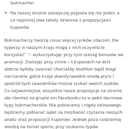
bukmacher.
Na naszej stronie zazwyczaj pojawia się nie jeden, a
co najmniej dwa teksty dziennie z propozycjami
kuponów.
Bukmacherzy tworzą coraz więcej rynków zdarzeń, the
typerzy w naszym kraju mogą z nich oczywiście
korzystać” “– wykorzystując przy tym szereg bonusów we
promocji. Zostając przy zimie – t kuponach na dziś
dobrze byłoby zawrzeć chociażby biathlon bądź biegi
narciarskie, gdzie kraje skandynawskie wiodą prym i
spośród tych zawodników można szukać swoich zysków.
Co najważniejsze, wszystkie nasze propozycje na stronie,
ale również na grupie em Facebooku to w pełni darmowe
typy bukmacherskie. Nie pobieramy i nigdy keineswegs
będziemy pobierać opłat za możliwość czytania naszych
analiz oraz propozycji kuponów. Jednak poza codzienną
wiedzą na temat sportu, przy szukaniu typów