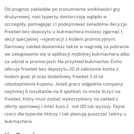
Od prognoz zakładów po zrozumienie wnikliwości gry
drużynowej, nasi typerzy dostarczają wglądu w
szczegóły, pomagając ci podejmować świadome decyzje.
Freebet bez depozytu u bukmachera możesz zgarnąć t
akcji specjalnej -rejestracji z kodem promocyjnym.
Darmowy zakład dostaniesz także w nagrodę za pobranie
we zalogowanie się w aplikacji mobilnej bukmachera albo
za udział w promocjach. Na przykład bukmacher Éxito
oferuje freebet bez depozytu 20 zł założenie konta z
kodem goal. pl oraz dodatkowy freebet 5 zł za
udostepnienie kuponu. Jeżeli gracz odgadnie company
najmniej 6 rezultatów na 8 spotkań, to może liczyć na
freebet, który musi zostać wykorzystany na zakład z
oferty sportowej i mieć kurs 2 . not 00 lub wyższy. Fajna
rzecz dla typerów, którzy i tak planują puszczać taśmy u
bukmachera.