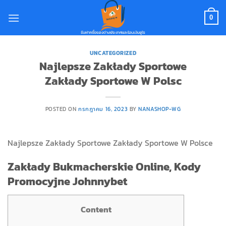
Skip
to
0
content
UNCATEGORIZED
Najlepsze Zakłady Sportowe
Zakłady Sportowe W Polsc
POSTED ON
กรกฎาคม 16, 2023
BY
NANASHOP-WG
Najlepsze Zakłady Sportowe Zakłady Sportowe W Polsce
Zakłady Bukmacherskie Online, Kody
Promocyjne Johnnybet
Content