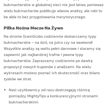
bukmacherskie w globalnej sieci nie jest łatwo, ponieważ
wielu bukmacherów publikuje własne analizy, ale robi to
be able to bez przygotowania merytorycznego.
Piłka Nożna Mecze Na Żywo
Na stronie GramGrubo codziennie dostarczamy typy
bukmacherskie – na dziś, na jutro czy na weekend!
Wszystkie analizy są watts pełni darmowe i staramy się
zapewnić jak najbardziej trafne i pewne typy
bukmacherskie. Zapraszamy codziennie po dawkę
propozycji nowych kuponów z analizami. Na wielu
wykresach możesz poznać ich skuteczność oraz bilans
zysków we strat.
Nasi użytkownicy od razu dostrzegają różnicę
pomiędzy MightyTips a konkurencyjnymi stronami
bukmacherskimi.