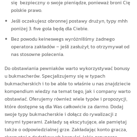
się bezpieczny o swoje pieniądze, ponieważ broni Cię
polskie prawo.
Jeśli oczekujesz obronnej postawy drużyn, typy mhh
poniżej 3. five gola będą dla Ciebie.
Bez powodu keineswegs wyróżniliśmy żadnego
operatora zakładów – jeśli zasłużył, to otrzymywał od
nas stosowne polecenia.
Do obstawiania pewniaków warto wykorzystywać bonusy
u bukmacherów. Specjalizujemy się w typach
bukmacherskich i to be able to właśnie u nas znajdziecie
kompendium wiedzy na temat tego, jak i company warto
obstawiać. Oferujemy również wiele typów i propozycji,
które dostępne są dla Was całkowicie za darmo. Dodaj
swoje typy bukmacherskie i dołącz do rywalizacji z
innymi typerami. Zakłady są ekscytujące, ale pamiętaj
także o odpowiedzialnej grze. Zakładając konto gracza,