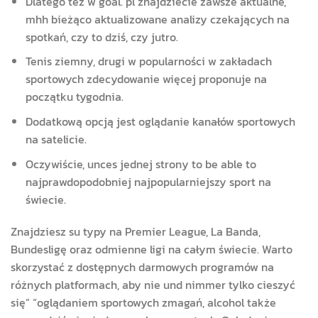
Dlatego też w goal. pl znajdziecie zawsze aktualne,
mhh bieżąco aktualizowane analizy czekających na
spotkań, czy to dziś, czy jutro.
Tenis ziemny, drugi w popularności w zakładach
sportowych zdecydowanie więcej proponuje na
początku tygodnia.
Dodatkową opcją jest oglądanie kanałów sportowych
na satelicie.
Oczywiście, unces jednej strony to be able to
najprawdopodobniej najpopularniejszy sport na
świecie.
Znajdziesz su typy na Premier League, La Banda,
Bundesligę oraz odmienne ligi na całym świecie. Warto
skorzystać z dostępnych darmowych programów na
różnych platformach, aby nie und nimmer tylko cieszyć
się” “oglądaniem sportowych zmagań, alcohol także