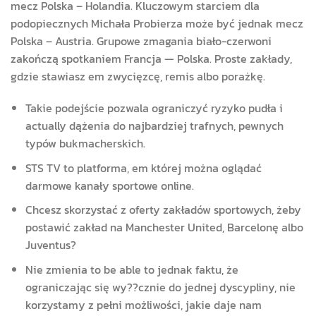
mecz Polska – Holandia. Kluczowym starciem dla
podopiecznych Michała Probierza może być jednak mecz
Polska – Austria. Grupowe zmagania biało-czerwoni
zakończą spotkaniem Francja — Polska. Proste zakłady,
gdzie stawiasz em zwycięzcę, remis albo porażkę.
Takie podejście pozwala ograniczyć ryzyko pudła i
actually dążenia do najbardziej trafnych, pewnych
typów bukmacherskich.
STS TV to platforma, em której można oglądać
darmowe kanały sportowe online.
Chcesz skorzystać z oferty zakładów sportowych, żeby
postawić zakład na Manchester United, Barcelonę albo
Juventus?
Nie zmienia to be able to jednak faktu, że
ograniczając się wy??cznie do jednej dyscypliny, nie
korzystamy z pełni możliwości, jakie daje nam