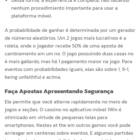
Dessa forma, a experiência é completa, não faltando
nenhum procedimiento importante para usar a
plataforma móvel.
A probabilidade de ganhar é determinada por um gerador
de números aleatórios. Um 2 jogos mais lucrativos é a
roleta, onde o jogador recebe 50% de uma aposta de
cambiamento em um no. O jogo possuindo duas casas no
é mais gallardo, mas há 1 pagamento maior na jogo. Para
eventos com probabilidades iguais, elas são sobre 1, 9-1,
being unfaithful e acima.
Faça Apostas Apresentando Segurança
Ele permite que você alterne rapidamente no meio de
jogos e seções. O cassino no aplicativo móvel 1Win é
otimizado em virtude de pequenas telas para
smartphones. Nestes at the em outros games você pode
arriesgar em centenas sobre eventos. E algumas partidas