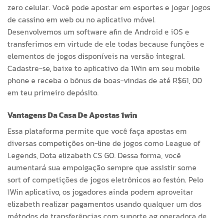
zero celular. Você pode apostar em esportes e jogar jogos
de cassino em web ou no aplicativo móvel.
Desenvolvemos um software afin de Android e iOS e
transferimos em virtude de ele todas because funções e
elementos de jogos disponíveis na versão íntegral.
Cadastre-se, baixe to aplicativo da 1Win em seu mobile
phone e receba o bônus de boas-vindas de até R$61, 00
em teu primeiro depósito.
Vantagens Da Casa De Apostas 1win
Essa plataforma permite que você faça apostas em
diversas competições on-line de jogos como League of
Legends, Dota elizabeth CS GO. Dessa forma, você
aumentará sua empolgação sempre que assistir some
sort of competições de jogos eletrônicos ao festón. Pelo
1Win aplicativo, os jogadores ainda podem aproveitar
elizabeth realizar pagamentos usando qualquer um dos
métodos de transferências com suporte ag operadora de