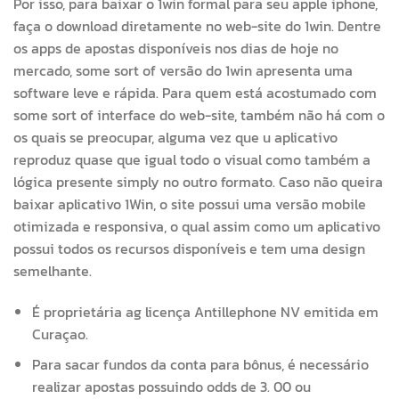
Por isso, para baixar o 1win formal para seu apple iphone,
faça o download diretamente no web-site do 1win. Dentre
os apps de apostas disponíveis nos dias de hoje no
mercado, some sort of versão do 1win apresenta uma
software leve e rápida. Para quem está acostumado com
some sort of interface do web-site, também não há com o
os quais se preocupar, alguma vez que u aplicativo
reproduz quase que igual todo o visual como também a
lógica presente simply no outro formato. Caso não queira
baixar aplicativo 1Win, o site possui uma versão mobile
otimizada e responsiva, o qual assim como um aplicativo
possui todos os recursos disponíveis e tem uma design
semelhante.
É proprietária ag licença Antillephone NV emitida em
Curaçao.
Para sacar fundos da conta para bônus, é necessário
realizar apostas possuindo odds de 3. 00 ou