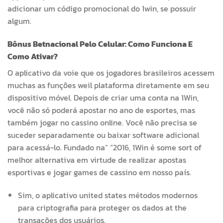
adicionar um código promocional do 1win, se possuir
algum.
Bônus Betnacional Pelo Celular: Como Funciona E
Como Ativar?
O aplicativo da voie que os jogadores brasileiros acessem
muchas as funções weil plataforma diretamente em seu
dispositivo móvel. Depois de criar uma conta na 1Win,
você não só poderá apostar no ano de esportes, mas
também jogar no cassino online. Você não precisa se
suceder separadamente ou baixar software adicional
para acessá-lo. Fundado na” “2016, 1Win é some sort of
melhor alternativa em virtude de realizar apostas
esportivas e jogar games de cassino em nosso país.
Sim, o aplicativo united states métodos modernos
para criptografia para proteger os dados at the
transações dos usuários.