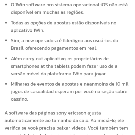
O 1Win software pro sistema operacional iOS não está
disponível em muchas as regiões.
Todas as opções de apostas estão disponíveis no
aplicativo 1Win.
Sim, a new operadora é fidedigno aos usuários do
Brasil, oferecendo pagamentos em real.
Além carry out aplicativo, os proprietários de
smartphones at the tablets podem fazer uso de a
versão móvel da plataforma 1Win para jogar.
Milhares de eventos de apostas e néanmoins de 10 mil
jogos de casualidad esperam por você na seção sobre
cassino.
A software das páginas sony ericsson ajusta
automaticamente ao tamanho da calo. Ao iniciá-lo, ele
verifica se você precisa baixar videos. Você também tem