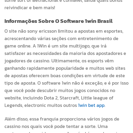
reivindicar e bem mais!
Informações Sobre O Software 1win Brasil
O site não sony ericsson limitou a apostas em esportes,
acrescentando várias seções com entretenimento de
game online. A 1Win é um site multijogo, que irá
satisfazer as necessidades da maioria dos apostadores e
jogadores de cassino. Ultimamente, os esports vêm
ganhando rapidamente popularidade e muitos web sites
de apostas oferecem boas condições em virtude de este
tipo de aposta. O software 1win não é exceção, e é por isso
que você pode descubrir muitos jogos conocidos no
website, incluindo Dota 2, Starcraft, Little league of
Legends, electronic muitos outros
1win bet app
.
Além disso, essa franquia proporciona vários jogos de
cassino nos quais você pode tentar a sorte. Uma