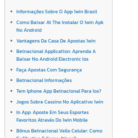
Informações Sobre O App 1win Brasil
Como Baixar At The Instalar O 1win Apk
No Android
Vantagens Da Casa De Apostas 1win
Betnacional Application: Aprenda A
Baixar No Android Electronic Ios
Faça Apostas Com Segurança
Betnacional Informações
Tem Iphone App Betnacional Para Ios?
Jogos Sobre Cassino No Aplicativo 1win
In App: Aposte Em Seus Esportes
Favoritos Através Do 1win Mobile
Bônus Betnacional Vello Celular: Como