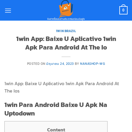
Skip
to
0
content
1WIN BRAZIL
1win App: Baixe U Aplicativo 1win
Apk Para Android At The Io
POSTED ON
มิถุนายน 24, 2023
BY
NANASHOP-WG
1win App: Baixe U Aplicativo 1win Apk Para Android At
The Ios
1win Para Android Baixe U Apk Na
Uptodown
Content