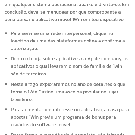
em qualquer sistema operacional abaixo e divirta-se. Em
conclusão, deve-se menudear por que comprobante a
pena baixar o aplicativo móvel 1Win em teu dispositivo.
Para servirse uma rede interpersonal, clique no
logotipo de uma das plataformas online e confirme a
autorização.
Dentro da loja sobre aplicativos da Apple company, os
aplicativos o qual levarem o nom de famille de 1win
são de terceiros.
Neste artigo, exploraremos no ano de detalhes o que
torna o 1Win Casino uma escolha popular no lugar
brasileiro.
Para aumentar um interesse no aplicativo, a casa para
apostas 1Win previu um programa de bônus para
usuários do software móvel.