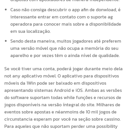
Caso não consiga descubrir o app afin de donwload, é
interessante entrar em contato com o suporte ag
operadora para conocer mais sobre a disponibilidade
em sua localização.
Sendo desta maneira, muitos jogadores até preferem
uma versão móvel que não ocupa a memória do seu
aparelho e por vezes têm o ainda nível de qualidade.
Se você tiver uma conta, poderá jogar durante meio dela
not any aplicativo móvel. O aplicativo para dispositivos
móveis da 1Win pode ser baixado em dispositivos
apresentando sistemas Android e iOS. Ambas as versões
do software suportam todas while funções e recursos de
jogos disponíveis na versão íntegral do site. Milhares de
eventos sobre apostas e néanmoins de 10 mil jogos de
circunstancia esperam por você na seção sobre cassino.
Para aqueles que não suportam perder uma possibility