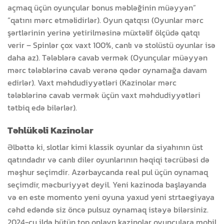
açmaq üçün oyunçular bonus məbləğinin müəyyən”
“qatını mərc etməlidirlər). Oyun qatqısı (Oyunlar mərc
şərtlərinin yerinə yetirilməsinə müxtəlif ölçüdə qatqı
verir – Spinlər çox vaxt 100%, canlı və stolüstü oyunlar isə
daha az). Tələblərə cavab vermək (Oyunçular müəyyən
mərc tələblərinə cavab verənə qədər oynamağa davam
edirlər). Vaxt məhdudiyyətləri (Kazinolar mərc
tələblərinə cavab vermək üçün vaxt məhdudiyyətləri
tətbiq edə bilərlər).
Təhlükəli Kazinolar
Əlbəttə ki, slotlar kimi klassik oyunlar da siyahının üst
qatındadır və canlı diler oyunlarının həqiqi təcrübəsi də
məşhur seçimdir. Azərbaycanda real pul üçün oynamaq
seçimdir, məcburiyyət deyil. Yeni kazinoda başlayanda
və en este momento yeni oyuna yaxud yeni strtaegiyaya
cəhd edəndə siz öncə pulsuz oynamaq istəyə bilərsiniz.
2024-cu ildə bütün top onlayn kazinolar oyunçulara mobil