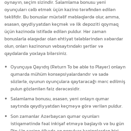
oynayın, seçim sizindir. Salamlama bonusu yeni
oyunçuları cəlb etmək üçün kazino tərəfindən edilən
təklifdir. Bu bonuslar müxtəlif məbləqlərdə olur, amma,
əsasən, qeydiyyatdan keçmək və ilk depoziti qoymaq
üçün kazinoda istifadə edilən puldur. Hər zaman
bonuslarla əlaqədar olan ehtiyat tələblərindən xəbərdar
olun, onları kazinonun vebsaytındakı şərtlər və
qaydalarda yoxlaya bilərsiniz.
Oyunçuya Qayıdış (Return To be able to Player) onlayn
qumarda mühüm konsepsiyalardandır və sadə
sözlərlə, oyunun oyunçulara qaytaracağı mərc edilmiş
pulun gözlənilən faiz dərəcəsidir.
Salamlama bonusu, əsasən, yeni onlayn qumar
saytında qeydiyyatdan keçməyə görə verilən puldur.
Son zamanlar Azərbaycan qumar oyunları
istiqamətində fəal inkişaf etməyə başlayıb və bu gün
Pin-Up casino ölkədə ən populyar kazinolardan biri