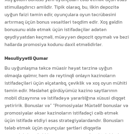
stimullaşdırıcı amildir. Tipik olaraq, bu, ilkin depozitə
uyğun faizi təmin edir, oyunçulara oyun təcrübəsini
artırmaq üçün bonus vəsaitləri təqdim edir. Xoş gəldin
bonusunu əldə etmək üçün istifadəçilər adətən
qeydiyyatdan keçməli, müəyyən depozit qoymalı və bəzi
hallarda promosiya kodunu daxil etməlidirlər.
Məsuliyyətli Qumar
Bu uyğunlaşma təkcə müasir həyat tərzinə uyğun
olmaqla qalmır, həm də reytinqli onlayn kazinoların
istifadəçiləri üçün əlçatanlıq, çeviklik və xoş oyun mühiti
təmin edir. Məsləhət gördüyümüz kazino saytlarının
mobil dizaynına və istifadəyə yararlılğına xüsusi diqqət
yetiririk. Bonuslar və” “Promosiyalar Müxtəlif bonuslar və
promosiyalar əksər kazinoların istifadəçi cəlb etmək
üçün istifadə etdiyi əsas strategiyalardandır. Bonusları
tələb etmək üçün oyunçular şərtləri diqqətlə