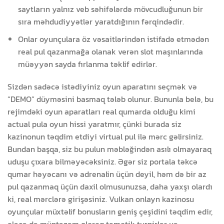
saytların yalnız veb səhifələrdə mövcudluğunun bir
sıra məhdudiyyətlər yaratdığının fərqindədir.
Onlar oyunçulara öz vəsaitlərindən istifadə etmədən
real pul qazanmağa olanak verən slot maşınlarında
müəyyən sayda fırlanma təklif edirlər.
Sizdən sadəcə istədiyiniz oyun aparatını seçmək və
“DEMO” düyməsini basmaq tələb olunur. Bununla belə, bu
rejimdəki oyun aparatları real qumarda olduğu kimi
actual pula oyun hissi yaratmır, çünki burada siz
kazinonun təqdim etdiyi virtual pul ilə mərc gəlirsiniz.
Bundan başqa, siz bu pulun məbləğindən asılı olmayaraq
uduşu çıxara bilməyəcəksiniz. Əgər siz portala təkcə
qumar həyəcanı və adrenalin üçün deyil, həm də bir az
pul qazanmaq üçün daxil olmusunuzsa, daha yaxşı olardı
ki, real mərclərə girişəsiniz. Vulkan onlayn kazinosu
oyunçular müxtəlif bonusların geniş çeşidini təqdim edir,