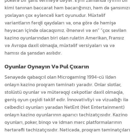
pokerə bir şans verməyə dəyər. Eyni zamanda iyirmi bir
kimi tanınan baccarat həm bacarığınızı, həm də şansınızı
yoxlayan çox əyləncəli kart oyunudur. Müxtəlif
variantların fərqli qaydaları va, ona görə də həmişə
həyəcan içində olacaqsınız. Ənənəvi və ən” “çox sevilən
kazino oyunlarından biri olan ruletin Amerikan, Fransız
və Avropa daxil olmaqla, müxtəlif versiyaları va və
hamısı da şansdan asılıdır.
Oyunlar Oynayın Və Pul Çıxarın
Sənayedə qabaqcıl olan Microgaming 1994-cü ildən
onlayn kazino proqram təminatı yaradır. Onlar slotlar,
stolüstü oyunlar və mütərəqqi cekpotlar daxil olmaqla,
geniş oyun çeşidi təklif edir. İnnovativliyi və vizuallığı ilə
cəlbedici oyunları yaradan NetEnt (Net Entertainment)
onlayn kazino oyunlarının aparıcı təchizatçısıdır. Kazino
oyunları, poker, binqo və idman mərc platformalarının
hərtərəfli təchizatçısıdır. Nəticədə, proqram təminatçıları