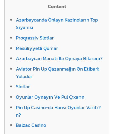
Content
Azərbaycanda Onlayn Kazinoların Top
Siyahısı
Proqressiv Slotlar
Məsuliyyətli Qumar
Azərbaycan Manatı Ilə Oynaya Bilərəm?
Aviator Pin Up Qazanmağın Ən Etibarlı
Yoludur
Slotlar
Oyunlar Oynayın Və Pul Çıxarın
Pin Up Casino-da Hansı Oyunlar Varifr?
n?
Balzac Casino