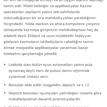
təmin edir. Mobil tətbiqlər və applikasiyalar Kazino
operatorları saytların yalnız veb səhifələrdə
mövcudluğunun bir sıra məhdudiyyətlər yaratdığının
fərqindədir. Yolda olarkən və ahora komputerə çıxışınız
olmayanda kazinoya girişinizin məhdudlaşması heç də
ədalətli deyil. Etibarlı və uzun müddətdir fəaliyyət
göstərən kazinoların istifadiçilərin rahatlığını təmin
etmək məqsədilə applikasiyalar yaratması bazar
tələbatını qarşılamağa yönəlib.
Lobbidə olan bütün oyun avtomatları yalnız pula
oynamaq deyil, həm də pulsuz demo rejimində
əylənmək imkanı verir.
Bonuslar əldə edilir (xoşgəldin, depozit və s. ) 2.
Depozit bonusları oyunçuları yatırdıqları vəsaitə görə
mükafatlandıran davamlı promosiyalardır.