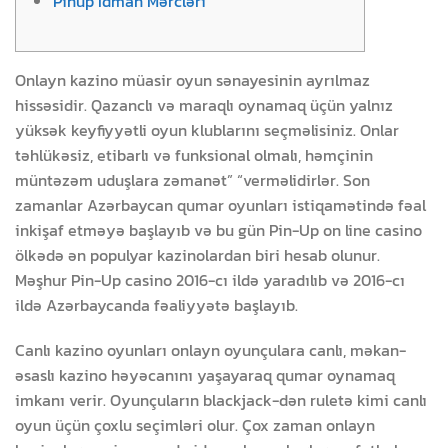
Pinup Idman Mərcləri
Onlayn kazino müasir oyun sənayesinin ayrılmaz
hissəsidir. Qazanclı və maraqlı oynamaq üçün yalnız
yüksək keyfiyyətli oyun klublarını seçməlisiniz. Onlar
təhlükəsiz, etibarlı və funksional olmalı, həmçinin
müntəzəm uduşlara zəmanət” “verməlidirlər. Son
zamanlar Azərbaycan qumar oyunları istiqamətində fəal
inkişaf etməyə başlayıb və bu gün Pin-Up on line casino
ölkədə ən populyar kazinolardan biri hesab olunur.
Məşhur Pin-Up casino 2016-cı ildə yaradılıb və 2016-cı
ildə Azərbaycanda fəaliyyətə başlayıb.
Canlı kazino oyunları onlayn oyunçulara canlı, məkan-
əsaslı kazino həyəcanını yaşayaraq qumar oynamaq
imkanı verir. Oyunçuların blackjack-dən ruletə kimi canlı
oyun üçün çoxlu seçimləri olur. Çox zaman onlayn