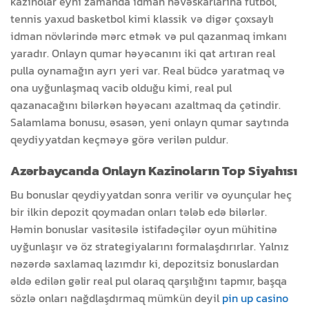
kazinolar eyni zamanda idman həvəskarlarına futbol,
tennis yaxud basketbol kimi klassik və digər çoxsaylı
idman növlərində mərc etmək və pul qazanmaq imkanı
yaradır. Onlayn qumar həyəcanını iki qat artıran real
pulla oynamağın ayrı yeri var. Real büdcə yaratmaq və
ona uyğunlaşmaq vacib olduğu kimi, real pul
qazanacağını bilərkən həyəcanı azaltmaq da çətindir.
Salamlama bonusu, əsasən, yeni onlayn qumar saytında
qeydiyyatdan keçməyə görə verilən puldur.
Azərbaycanda Onlayn Kazinoların Top Siyahısı
Bu bonuslar qeydiyyatdan sonra verilir və oyunçular heç
bir ilkin depozit qoymadan onları tələb edə bilərlər.
Həmin bonuslar vasitəsilə istifadəçilər oyun mühitinə
uyğunlaşır və öz strategiyalarını formalaşdırırlar. Yalnız
nəzərdə saxlamaq lazımdır ki, depozitsiz bonuslardan
əldə edilən gəlir real pul olaraq qarşılığını tapmır, başqa
sözlə onları nağdlaşdırmaq mümkün deyil
pin up casino