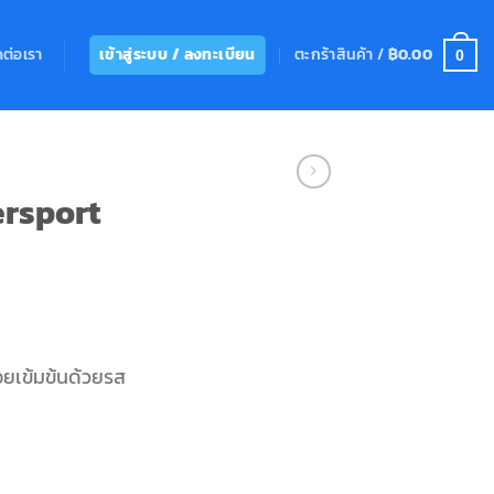
ดต่อเรา
ตะกร้าสินค้า /
฿
0.00
เข้าสู่ระบบ / ลงทะเบียน
0
ersport
rrent
ice
ยเข้มข้นด้วยรส
4.00.
รส Marzipan ชิ้น