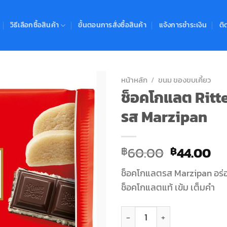
วิธีเลือกซื้อสินค้า
ขั้นตอนการสั่งซื้อสินค้า
แจ้งการชำระเงิน
ติ
หน้าหลัก
/
ขนม ของขบเคี้ยว
ช็อคโกแลต Ritt
Add to
รส Marzipan
Wishlist
Original
Cu
60.00
44.00
฿
฿
price
pr
ช็อคโกแลตรส Marzipan อร่อ
was:
is:
ช็อคโกแลตแท้ เข้ม เต็มคำ
฿60.00.
฿4
จำนวน ช็อคโกแลต Rittersport 