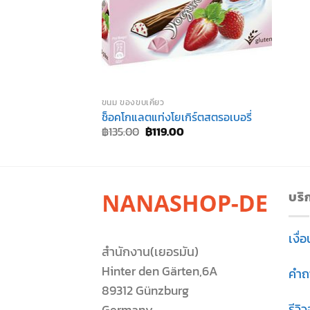
ขนม ของขบเคี้ยว
ช็อคโกแลตแท่งโยเกิร์ตสตรอเบอรี่
Original
Current
฿
135.00
฿
119.00
price
price
was:
is:
฿135.00.
฿119.00.
บริ
เงื่
สำนักงาน(เยอรมัน)
Hinter den Gärten,6A
คำถ
89312 Günzburg
รีวิ